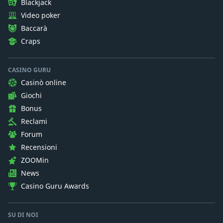
Blackjack
Video poker
Baccarà
Craps
CASINO GURU
Casinò online
Giochi
Bonus
Reclami
Forum
Recensioni
ZOOMin
News
Casino Guru Awards
SU DI NOI