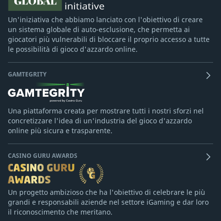
Un'iniziativa che abbiamo lanciato con l'obiettivo di creare
un sistema globale di auto-esclusione, che permetta ai
giocatori più vulnerabili di bloccare il proprio accesso a tutte
le possibilità di gioco d'azzardo online.
GAMTEGRITY
Una piattaforma creata per mostrare tutti i nostri sforzi nel
concretizzare l'idea di un'industria del gioco d'azzardo
online più sicura e trasparente.
CASINO GURU AWARDS
Un progetto ambizioso che ha l'obiettivo di celebrare le più
grandi e responsabili aziende nel settore iGaming e dar loro
il riconoscimento che meritano.