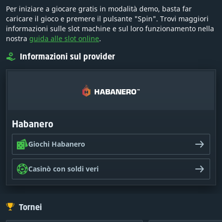
Per iniziare a giocare gratis in modalità demo, basta far
caricare il gioco e premere il pulsante "Spin". Trovi maggiori
informazioni sulle slot machine e sul loro funzionamento nella
nostra
guida alle slot online
.
Informazioni sul provider
Habanero
Giochi Habanero
Casinò con soldi veri
Tornei