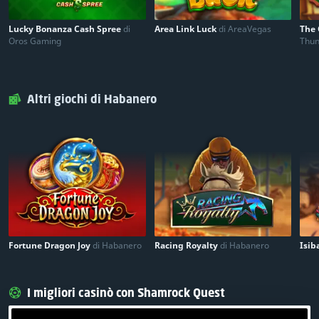
Lucky Bonanza Cash Spree
di
Area Link Luck
di AreaVegas
The 
Oros Gaming
Thun
Altri giochi di Habanero
Fortune Dragon Joy
di Habanero
Racing Royalty
di Habanero
Isi
I migliori casinò con Shamrock Quest