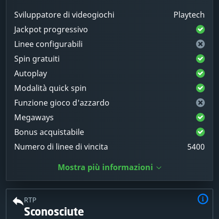
Sviluppatore di videogiochi
Playtech
Jackpot progressivo
Linee configurabili
Spin gratuiti
Autoplay
Modalità quick spin
Funzione gioco d'azzardo
Megaways
Bonus acquistabile
Numero di linee di vincita
5400
Mostra più informazioni
RTP
Sconosciute