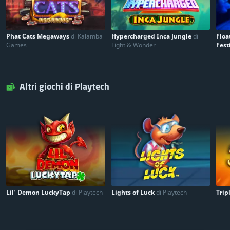
Phat Cats Megaways
di Kalamba
Hypercharged Inca Jungle
di
Floa
Games
Light & Wonder
Fest
Altri giochi di Playtech
Lil' Demon LuckyTap
di Playtech
Lights of Luck
di Playtech
Trip