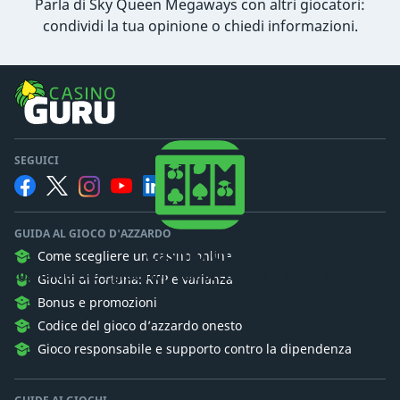
Parla di Sky Queen Megaways con altri giocatori:
condividi la tua opinione o chiedi informazioni.
SEGUICI
GUIDA AL GIOCO D'AZZARDO
Casino Guru
Come scegliere un casinò online
Vogliamo che i giocatori comprendano il gioco d'azzardo.
Giochi di fortuna: RTP e varianza
Bonus e promozioni
Codice del gioco d’azzardo onesto
Gioco responsabile e supporto contro la dipendenza