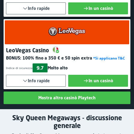
Info rapide
In un casinò
LeoVegas Casino
BONUS:
100% fino a 350 €
e 50 spin extra
*Si applicano T&C
9.7
Molto alto
Indice di sicurezza
Info rapide
In un casinò
Mostra altro casinò Playtech
Sky Queen Megaways - discussione
generale