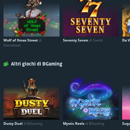
Wolf of Xmas Street
di
Seventy Seven
di Swintt
Da 
Gamebeat
Altri giochi di BGaming
Dusty Duel
di BGaming
Mystic Reels
di BGaming
Sug