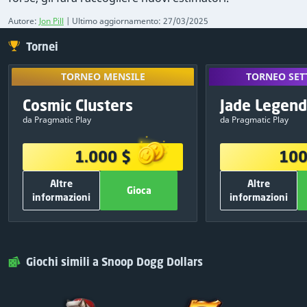
Autore:
Jon Pill
| Ultimo aggiornamento: 27/03/2025
Tornei
TORNEO MENSILE
TORNEO SET
TORNEO MENSILE
TORNEO SET
PREMI
PRE
Cosmic Clusters
Jade Legend
23
:
04
:
33
02
:
04
:
33
1.000 $
100
da Pragmatic Play
da Pragmatic Play
380 $
1
50 $
250 $
2
30 $
1.000 $
100
120 $
3
20 $
Altre
Altre
75 $
4
ALTRE INFORMAZIONI
Gioca
ALTRE INFO
informazioni
informazioni
50 $
5
750
Totale spin gratuiti:
250
Tot
Gioca
Chiudi
Gioca
25 $
6
Pragmatic Play
Creatori:
Pragmatic Play
25 $
7
GRATIS
Partecipazione:
GRATIS
25 $
8
Giochi simili a Snoop Dogg Dollars
25 $
9
25 $
10