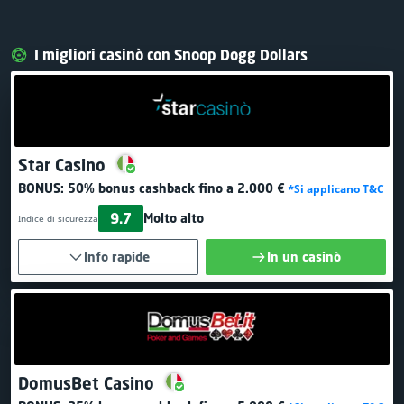
I migliori casinò con Snoop Dogg Dollars
Star Casino
BONUS:
50% bonus cashback
fino a 2.000 €
*Si applicano T&C
9.7
Molto alto
Indice di sicurezza
Info rapide
In un casinò
DomusBet Casino