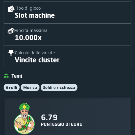
Tipo di gioco
Slot machine
Vincita massima
10.000x
Calcolo delle vincite
Vincite cluster
Temi
6 rulli
Musica
Soldi e ricchezza
6.79
PUNTEGGIO DI GURU