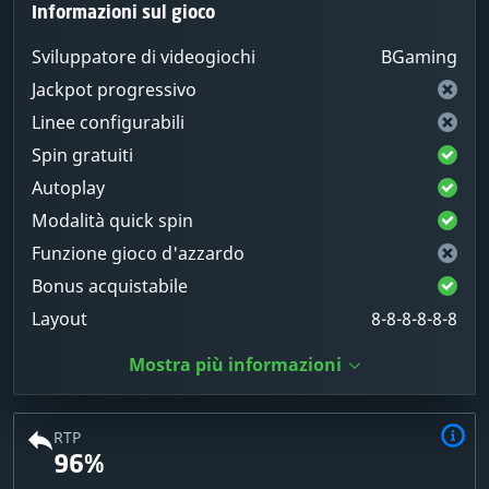
Informazioni sul gioco
Sviluppatore di videogiochi
BGaming
Jackpot progressivo
Linee configurabili
Spin gratuiti
Autoplay
Modalità quick spin
Funzione gioco d'azzardo
Bonus acquistabile
Layout
8-8-8-8-8-8
Mostra più informazioni
RTP
96%