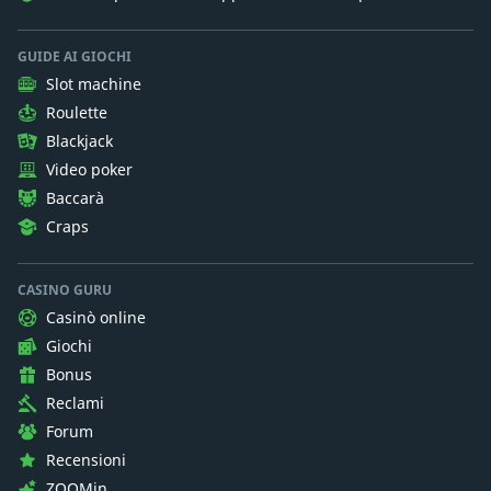
GUIDE AI GIOCHI
Slot machine
Roulette
Blackjack
Video poker
Baccarà
Craps
CASINO GURU
Casinò online
Giochi
Bonus
Reclami
Forum
Recensioni
ZOOMin