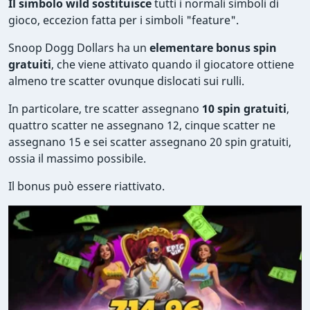
Il simbolo wild sostituisce
tutti i normali simboli di
gioco, eccezion fatta per i simboli "feature".
Snoop Dogg Dollars ha un
elementare bonus spin
gratuiti
, che viene attivato quando il giocatore ottiene
almeno tre scatter ovunque dislocati sui rulli.
In particolare, tre scatter assegnano
10 spin gratuiti
,
quattro scatter ne assegnano 12, cinque scatter ne
assegnano 15 e sei scatter assegnano 20 spin gratuiti,
ossia il massimo possibile.
Il bonus può essere riattivato.