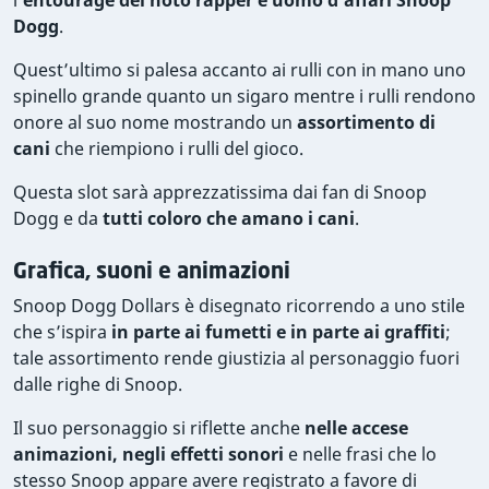
l’
entourage del noto rapper e uomo d’affari Snoop
Dogg
.
Quest’ultimo si palesa accanto ai rulli con in mano uno
spinello grande quanto un sigaro mentre i rulli rendono
onore al suo nome mostrando un
assortimento di
cani
che riempiono i rulli del gioco.
Questa slot sarà apprezzatissima dai fan di Snoop
Dogg e da
tutti coloro che amano i cani
.
Grafica, suoni e animazioni
Snoop Dogg Dollars è disegnato ricorrendo a uno stile
che s’ispira
in parte ai fumetti e in parte ai graffiti
;
tale assortimento rende giustizia al personaggio fuori
dalle righe di Snoop.
Il suo personaggio si riflette anche
nelle accese
animazioni, negli effetti sonori
e nelle frasi che lo
stesso Snoop appare avere registrato a favore di