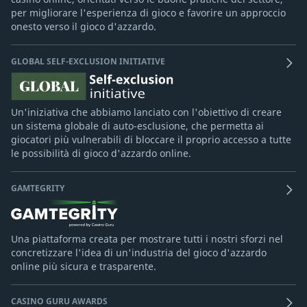
per migliorare l'esperienza di gioco e favorire un approccio
onesto verso il gioco d'azzardo.
GLOBAL SELF-EXCLUSION INITIATIVE
Un'iniziativa che abbiamo lanciato con l'obiettivo di creare
un sistema globale di auto-esclusione, che permetta ai
giocatori più vulnerabili di bloccare il proprio accesso a tutte
le possibilità di gioco d'azzardo online.
GAMTEGRITY
Una piattaforma creata per mostrare tutti i nostri sforzi nel
concretizzare l'idea di un'industria del gioco d'azzardo
online più sicura e trasparente.
CASINO GURU AWARDS