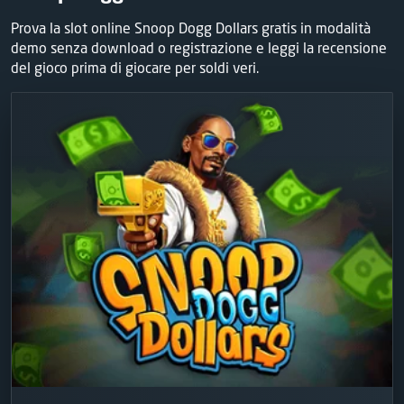
Prova la slot online Snoop Dogg Dollars gratis in modalità
demo senza download o registrazione e leggi la recensione
del gioco prima di giocare per soldi veri.