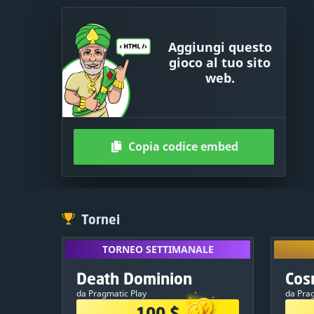
Aggiungi questo
gioco al tuo sito
web.
Copia codice embed
Tornei
TORNEO SETTIMANALE
TORNEO SETTIMANALE
PREMI
Death Dominion
Cos
00
:
10
:
17
25
100 $
da Pragmatic Play
da Pra
100 $
50 $
1
380 $