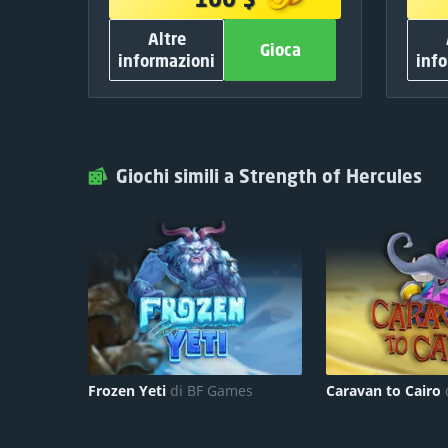
30 $
2
250 $
Altre
Gioca
20 $
3
120 $
informazioni
inf
75 $
ALTRE INFORMAZIONI
50 $
250
Totale spin gratuiti:
750
Gioca
Chiudi
25 $
Pragmatic Play
Creatori:
Pragm
25 $
GRATIS
Partecipazione:
GRAT
Giochi simili a Strength of Hercules
25 $
25 $
25 $
Frozen Yeti
di BF Games
Caravan to Cairo