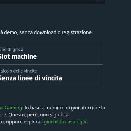
lità demo, senza download o registrazione.
ipo di gioco
Slot machine
alcolo delle vincite
Senza linee di vincita
aw Gaming
. In base al numero di giocatori che la
re. Questo, però, non significa
 tu, oppure esplora i
giochi da casinò più