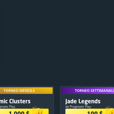
TORNEO MENSILE
TORNEO SETTIMANAL
TORNEO MENSILE
TORNEO SETTIMANAL
PREMI
PREMI
mic Clusters
Jade Legends
:
10
:
17
04
:
10
:
17
1.000 $
100 $
gmatic Play
da Pragmatic Play
1.000 $
100 $
1
50 $