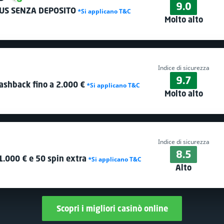
9.0
NUS SENZA DEPOSITO
*Si applicano T&C
Molto alto
Indice di sicurezza
9.7
ashback
fino a 2.000 €
*Si applicano T&C
Molto alto
Indice di sicurezza
8.5
1.000 €
e 50 spin extra
*Si applicano T&C
Alto
Scopri i migliori casinò online