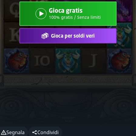
Gioca gratis
100% gratis / Senza limiti
Gioca per soldi veri
Segnala
Condividi