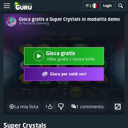
IT
|
Login
Gioca gratis a Super Crystals in modalità demo
di Nucleus Gaming
Gioca gratis
100% gratis / Senza limiti
Gioca per soldi veri
La mia lista
1
1 commento
Cond
Super Crystals