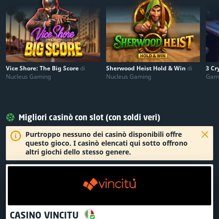
Vice Shore: The Big Score
di
Sherwood Heist Hold & Win
di
3 Cr
Nucleus Gaming
Nucleus Gaming
Gam
Migliori casinò con slot (con soldi veri)
Purtroppo nessuno dei casinò disponibili offre
questo gioco. I casinò elencati qui sotto offrono
altri giochi dello stesso genere.
CASINO VINCITU