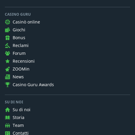
CASINO GURU
Casinò online
Giochi
Bonus
Reclami
Forum
Recensioni
ZOOMin
News
Casino Guru Awards
SU DI NOI
Su di noi
Storia
Team
Contatti