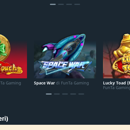
nTa Gaming
Space War
di FunTa Gaming
Lucky Toad 
FunTa Gamin
eri)