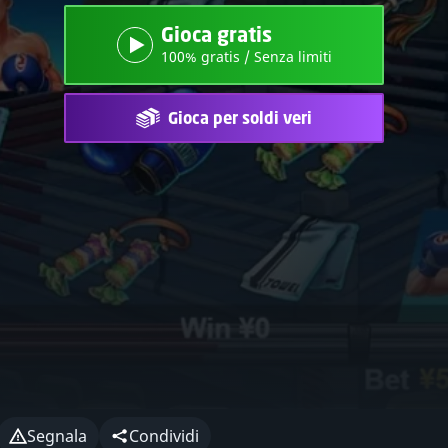
Gioca gratis
100% gratis / Senza limiti
Gioca per soldi veri
Segnala
Condividi