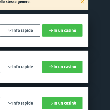
ello stesso genere.
Info rapide
In un casinò
Info rapide
In un casinò
Info rapide
In un casinò