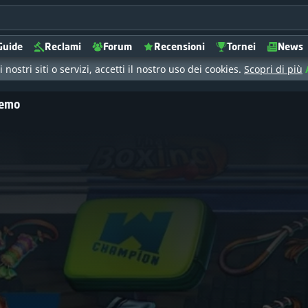
Guide
Reclami
Forum
Recensioni
Tornei
News
 nostri siti o servizi, accetti il nostro uso dei cookies.
Scopri di più
demo