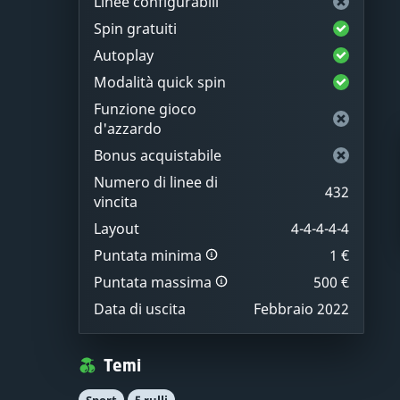
Linee configurabili
Spin gratuiti
Autoplay
Modalità quick spin
Funzione gioco
d'azzardo
Bonus acquistabile
Numero di linee di
432
vincita
Layout
4-4-4-4-4
Puntata minima
1 €
Puntata massima
500 €
Data di uscita
Febbraio 2022
Temi
Sport
5 rulli