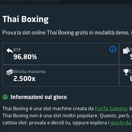
Thai Boxing
Prova la slot online Thai Boxing gratis in modalità demo
RTP
T
96,80%
Vincita massima
C
2.500x
Informazioni sul gioco
Thai Boxing è una slot machine creata da
FunTa Gaming
. 
Thai Boxing non è una slot molto popolare. Questo, però,
cattiva slot: provala e decidi tu, oppure esplora i
giochi da