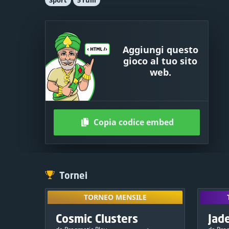
Aggiungi questo
gioco al tuo sito
web.
Copia codice embed
Tornei
TORNEO MENSILE
TORNEO MENSILE
PREMI
Cosmic Clusters
Jad
24
:
19
:
49
03