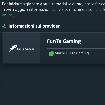
Per iniziare a giocare gratis in modalità demo, basta far ca
Trovi maggiori informazioni sulle slot machine e sul loro
online
.
Informazioni sul provider
FunTa Gaming
Giochi FunTa Gaming