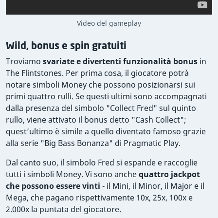
Video del gameplay
Wild, bonus e spin gratuiti
Troviamo
svariate e divertenti funzionalità bonus
in
The Flintstones. Per prima cosa, il giocatore potrà
notare simboli Money che possono posizionarsi sui
primi quattro rulli. Se questi ultimi sono accompagnati
dalla presenza del simbolo "Collect Fred" sul quinto
rullo, viene attivato il bonus detto "Cash Collect";
quest’ultimo è simile a quello diventato famoso grazie
alla serie "Big Bass Bonanza" di Pragmatic Play.
Dal canto suo, il simbolo Fred si espande e raccoglie
tutti i simboli Money. Vi sono anche
quattro jackpot
che possono essere vinti
- il Mini, il Minor, il Major e il
Mega, che pagano rispettivamente 10x, 25x, 100x e
2.000x la puntata del giocatore.