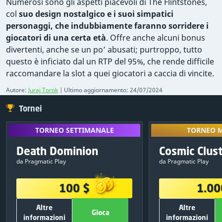
Numerosi sono gli aspetti piacevoli di The Flintstones,
col
suo design nostalgico e i suoi simpatici
personaggi, che indubbiamente faranno sorridere i
giocatori di una certa età
. Offre anche alcuni bonus
divertenti, anche se un po’ abusati; purtroppo, tutto
questo è inficiato dal un RTP del 95%, che rende difficile
raccomandare la slot a quei giocatori a caccia di vincite.
Autore:
Juraj Torok
| Ultimo aggiornamento: 24/07/2024
Tornei
TORNEO SETTIMANALE
TORNEO M
TORNEO SETTIMANALE
TORNEO M
PREMI
PRE
Death Dominion
Cosmic Clus
00
:
04
:
21
25
:
04
:
21
100 $
1.00
da Pragmatic Play
da Pragmatic Play
50 $
1
380 $
30 $
2
250 $
100 $
1.00
20 $
3
120 $
Altre
Altre
75 $
ALTRE INFORMAZIONI
Gioca
ALTRE INFO
informazioni
informazioni
50 $