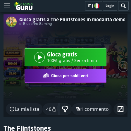
IT
|
Login
Gioca gratis a The Flintstones in modalità demo
di Blueprint Gaming
Gioca gratis
100% gratis / Senza limiti
Gioca per soldi veri
La mia lista
40
1 commento
Con
The Flintstones