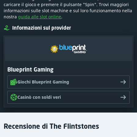
caricare il gioco e premere il pulsante "Spin". Trovi maggiori
informazioni sulle slot machine e sul loro funzionamento nella
nostra
guida alle slot online
.
Informazioni sul provider
Blueprint Gaming
Giochi Blueprint Gaming
Casinò con soldi veri
Recensione di The Flintstones