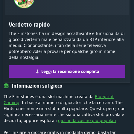
Verdetto rapido
The Flinstones ha un design accattivante e funzionalità di
gioco divertenti ma è penalizzata da un RTP inferiore alla
media. Ciononostante, i fan della serie televisiva
potrebbero volerla provare per qualche giro in nome
della nostalgia.
Leggi la recensione completa
Informazioni sul gioco
The Flintstones è una slot machine creata da
Blueprint
Gaming
. In base al numero di giocatori che la cercano, The
Flintstones non è una slot molto popolare. Questo, però, non
significa necessariamente che sia una cattiva slot: provala e
decidi tu, oppure esplora i
giochi da casinò più popolari
.
Per iniziare a giocare gratis in modalità demo, basta far