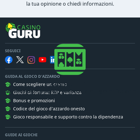
la tua opinione o chiedi informazioni.
SEGUICI
GUIDA AL GIOCO D'AZZARDO
Casino Guru
Come scegliere un casinò
Vogliamo che i giocatori comprendano il gioco d'azzardo.
Giochi di fortuna: RTP e varianza
Bonus e promozioni
Codice del gioco d’azzardo onesto
Gioco responsabile e supporto contro la dipendenza
GUIDE AI GIOCHI