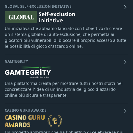
GLOBAL SELF-EXCLUSION INITIATIVE
Un'iniziativa che abbiamo lanciato con l'obiettivo di creare
un sistema globale di auto-esclusione, che permetta ai
giocatori più vulnerabili di bloccare il proprio accesso a tutte
le possibilità di gioco d'azzardo online.
GAMTEGRITY
Una piattaforma creata per mostrare tutti i nostri sforzi nel
concretizzare l'idea di un'industria del gioco d'azzardo
online più sicura e trasparente.
CASINO GURU AWARDS
Un progetto ambizioso che ha l'obiettivo di celebrare le più