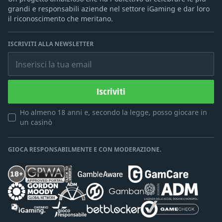
grandi e responsabili aziende nel settore iGaming e dar loro
il riconoscimento che meritano.
ISCRIVITI ALLA NEWSLETTER
Inserisci la tua email
Iscriviti
Ho almeno 18 anni e, secondo la legge, posso giocare in
un casinò
GIOCA RESPONSABILMENTE E CON MODERAZIONE.