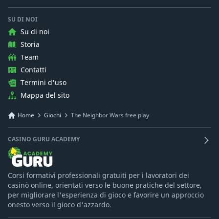
SU DI NOI
Su di noi
Storia
Team
Contatti
Termini d'uso
Mappa del sito
Home
Giochi
The Neighbor Wars free play
CASINO GURU ACADEMY
Corsi formativi professionali gratuiti per i lavoratori dei
casinò online, orientati verso le buone pratiche del settore,
per migliorare l'esperienza di gioco e favorire un approccio
onesto verso il gioco d'azzardo.