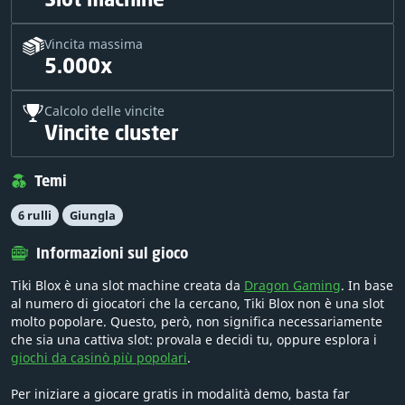
Vincita massima
5.000x
Calcolo delle vincite
Vincite cluster
Temi
6 rulli
Giungla
Informazioni sul gioco
Tiki Blox è una slot machine creata da
Dragon Gaming
. In base
al numero di giocatori che la cercano, Tiki Blox non è una slot
molto popolare. Questo, però, non significa necessariamente
che sia una cattiva slot: provala e decidi tu, oppure esplora i
giochi da casinò più popolari
.
Per iniziare a giocare gratis in modalità demo, basta far