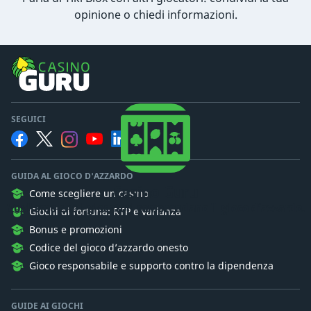
opinione o chiedi informazioni.
SEGUICI
GUIDA AL GIOCO D'AZZARDO
Casino Guru
Come scegliere un casinò
Vogliamo che i giocatori comprendano il gioco d'azzardo.
Giochi di fortuna: RTP e varianza
Bonus e promozioni
Codice del gioco d’azzardo onesto
Gioco responsabile e supporto contro la dipendenza
GUIDE AI GIOCHI