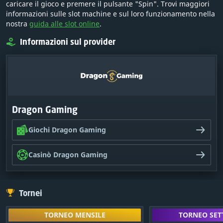
caricare il gioco e premere il pulsante "Spin". Trovi maggiori
informazioni sulle slot machine e sul loro funzionamento nella
nostra
guida alle slot online
.
Informazioni sul provider
Dragon Gaming
Giochi Dragon Gaming
Casinò Dragon Gaming
Tornei
TORNEO MENSILE
TORNEO SET
TORNEO MENSILE
TORNEO SET