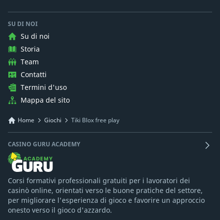
SU DI NOI
Su di noi
Storia
Team
Contatti
Termini d'uso
Mappa del sito
Home
Giochi
Tiki Blox free play
CASINO GURU ACADEMY
Corsi formativi professionali gratuiti per i lavoratori dei
casinò online, orientati verso le buone pratiche del settore,
per migliorare l'esperienza di gioco e favorire un approccio
onesto verso il gioco d'azzardo.