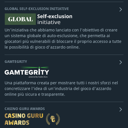
GLOBAL SELF-EXCLUSION INITIATIVE
Un'iniziativa che abbiamo lanciato con l'obiettivo di creare
un sistema globale di auto-esclusione, che permetta ai
giocatori più vulnerabili di bloccare il proprio accesso a tutte
le possibilità di gioco d'azzardo online.
GAMTEGRITY
Una piattaforma creata per mostrare tutti i nostri sforzi nel
concretizzare l'idea di un'industria del gioco d'azzardo
online più sicura e trasparente.
CASINO GURU AWARDS