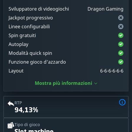
Sviluppatore di videogiochi
Dragon Gaming
Jackpot progressivo
Linee configurabili
Spin gratuiti
Autoplay
Modalità quick spin
Funzione gioco d'azzardo
Layout
6-6-6-6-6-6
Mostra più informazioni
RTP
94,13%
Tipo di gioco
Slot machine