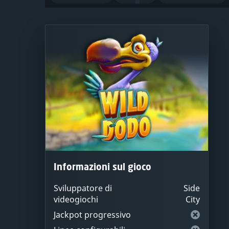
Informazioni sul gioco
Sviluppatore di
Side
videogiochi
City
Jackpot progressivo