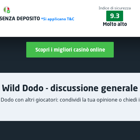
o
Indice di sicurezza
9.3
 SENZA DEPOSITO
*Si applicano T&C
Molto alto
Scopri i migliori casinò online
Wild Dodo - discussione generale
 Dodo con altri giocatori: condividi la tua opinione o chiedi