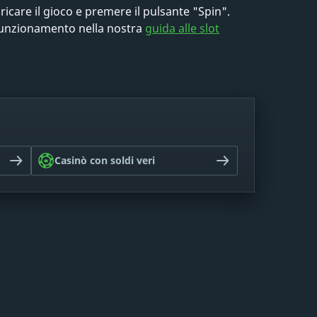
ricare il gioco e premere il pulsante "Spin".
 funzionamento nella nostra
guida alle slot
Casinò con soldi veri