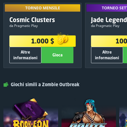
TORNEO MENSILE
TORNEO SET
TORNEO MENSILE
TORNEO SET
PREMI
PRE
Cosmic Clusters
Jade Legend
22
:
13
:
50
01
:
13
:
50
1.000 $
100
da Pragmatic Play
da Pragmatic Play
380 $
1
50 $
250 $
2
30 $
1.000 $
100
120 $
3
20 $
Altre
Altre
75 $
4
ALTRE INFORMAZIONI
Gioca
ALTRE INFO
informazioni
informazioni
50 $
5
750
Totale spin gratuiti:
250
Tot
Gioca
Chiudi
Gioca
25 $
6
Pragmatic Play
Creatori:
Pragmatic Play
25 $
7
GRATIS
Partecipazione:
GRATIS
25 $
8
Giochi simili a Zombie Outbreak
25 $
9
25 $
10