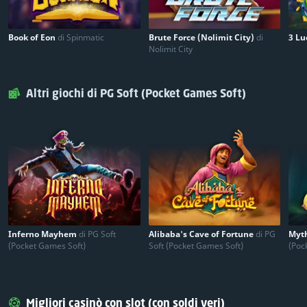
Book of Eon
di Spinmatic
Brute Force (Nolimit City)
di
3 Lu
Nolimit City
Altri giochi di PG Soft (Pocket Games Soft)
Inferno Mayhem
di PG Soft
Alibaba's Cave of Fortune
di PG
Myth
(Pocket Games Soft)
Soft (Pocket Games Soft)
(Poc
Migliori casinò con slot (con soldi veri)