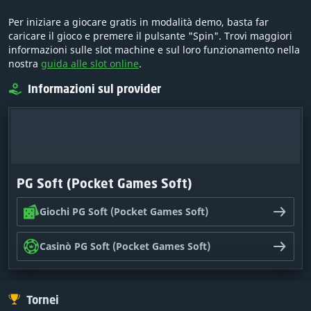
Per iniziare a giocare gratis in modalità demo, basta far
caricare il gioco e premere il pulsante "Spin". Trovi maggiori
informazioni sulle slot machine e sul loro funzionamento nella
nostra
guida alle slot online
.
Informazioni sul provider
PG Soft (Pocket Games Soft)
Giochi PG Soft (Pocket Games Soft)
Casinò PG Soft (Pocket Games Soft)
Tornei