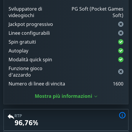
Sviluppatore di
PG Soft (Pocket Games
videogiochi
Soft)
Jackpot progressivo
Linee configurabili
Spin gratuiti
Autoplay
Modalità quick spin
Funzione gioco
d'azzardo
Numero di linee di vincita
1600
Mostra più informazioni
RTP
96,76%