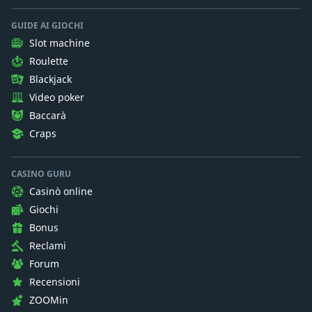
GUIDE AI GIOCHI
Slot machine
Roulette
Blackjack
Video poker
Baccarà
Craps
CASINO GURU
Casinò online
Giochi
Bonus
Reclami
Forum
Recensioni
ZOOMin