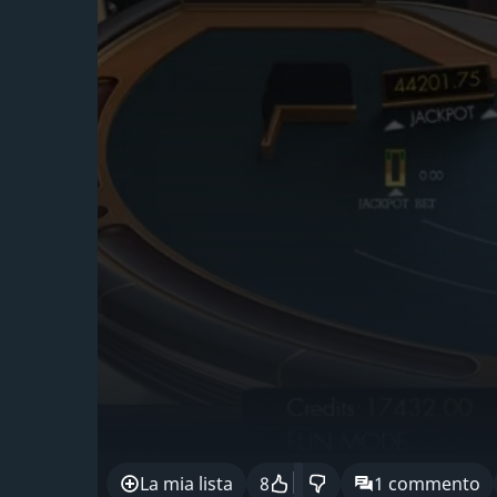
La mia lista
8
1 commento