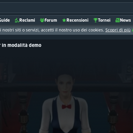
Guide
Reclami
Forum
Recensioni
Tornei
News
 nostri siti o servizi, accetti il nostro uso dei cookies.
Scopri di più
r in modalità demo