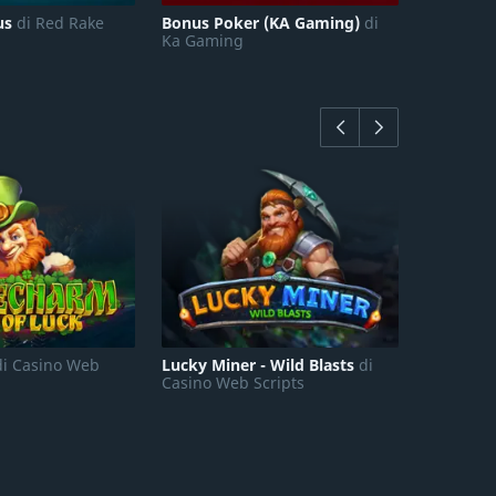
us
di Red Rake
Bonus Poker (KA Gaming)
di
Bonus P
Ka Gaming
Gaming
di Casino Web
Lucky Miner - Wild Blasts
di
Bon-Bon 
Casino Web Scripts
Scripts