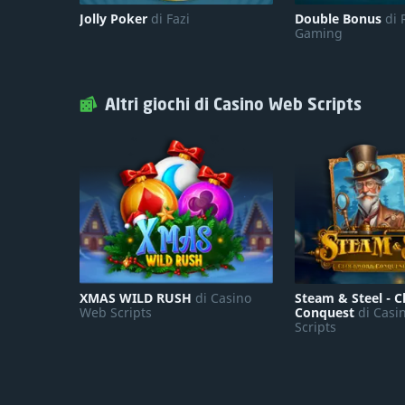
Jolly Poker
di Fazi
Double Bonus
di 
Gaming
Altri giochi di Casino Web Scripts
XMAS WILD RUSH
di Casino
Steam & Steel - 
Web Scripts
Conquest
di Cas
Scripts