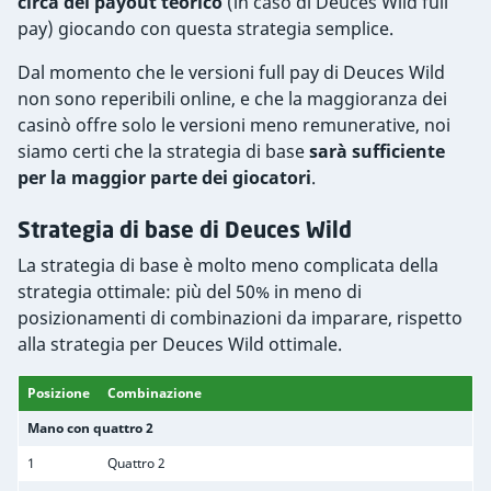
circa del payout teorico
(in caso di Deuces Wild full
pay) giocando con questa strategia semplice.
Dal momento che le versioni full pay di Deuces Wild
non sono reperibili online, e che la maggioranza dei
casinò offre solo le versioni meno remunerative, noi
siamo certi che la strategia di base
sarà sufficiente
per la maggior parte dei giocatori
.
Strategia di base di Deuces Wild
La strategia di base è molto meno complicata della
strategia ottimale: più del 50% in meno di
posizionamenti di combinazioni da imparare, rispetto
alla strategia per Deuces Wild ottimale.
Posizione
Combinazione
Mano con quattro 2
1
Quattro 2