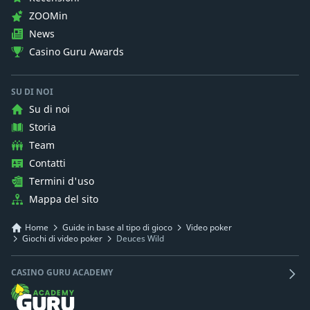
ZOOMin
News
Casino Guru Awards
SU DI NOI
Su di noi
Storia
Team
Contatti
Termini d'uso
Mappa del sito
Home
Guide in base al tipo di gioco
Video poker
Giochi di video poker
Deuces Wild
CASINO GURU ACADEMY