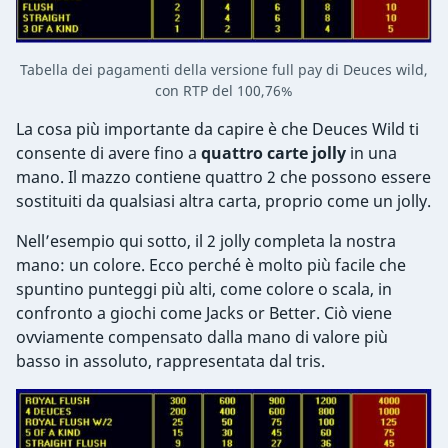
Poker Double Bonus
Tabella dei pagamenti della versione full pay di Deuces wild,
Poker "Double Double Bonus"
con RTP del 100,76%
La cosa più importante da capire è che Deuces Wild ti
consente di avere fino a
quattro carte jolly
in una
mano. Il mazzo contiene quattro 2 che possono essere
sostituiti da qualsiasi altra carta, proprio come un jolly.
Nell’esempio qui sotto, il 2 jolly completa la nostra
mano: un colore. Ecco perché è molto più facile che
spuntino punteggi più alti, come colore o scala, in
confronto a giochi come Jacks or Better. Ciò viene
ovviamente compensato dalla mano di valore più
basso in assoluto, rappresentata dal tris.