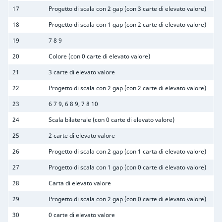
17
Progetto di scala con 2 gap (con 3 carte di elevato valore)
18
Progetto di scala con 1 gap (con 2 carte di elevato valore)
19
7 8 9
20
Colore (con 0 carte di elevato valore)
21
3 carte di elevato valore
22
Progetto di scala con 2 gap (con 2 carte di elevato valore)
23
6 7 9, 6 8 9, 7 8 10
24
Scala bilaterale (con 0 carte di elevato valore)
25
2 carte di elevato valore
26
Progetto di scala con 2 gap (con 1 carta di elevato valore)
27
Progetto di scala con 1 gap (con 0 carte di elevato valore)
28
Carta di elevato valore
29
Progetto di scala con 2 gap (con 0 carte di elevato valore)
30
0 carte di elevato valore