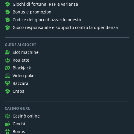
Giochi di fortuna: RTP e varianza
Bonus e promozioni
Codice del gioco d’azzardo onesto
Gioco responsabile e supporto contro la dipendenza
GUIDE AI GIOCHI
Slot machine
Roulette
Blackjack
Video poker
Baccarà
Craps
CASINO GURU
Casinò online
Giochi
Bonus