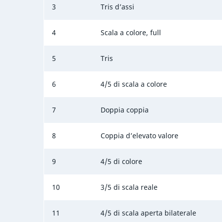
3
Tris d’assi
4
Scala a colore, full
5
Tris
6
4/5 di scala a colore
7
Doppia coppia
8
Coppia d’elevato valore
9
4/5 di colore
10
3/5 di scala reale
11
4/5 di scala aperta bilaterale