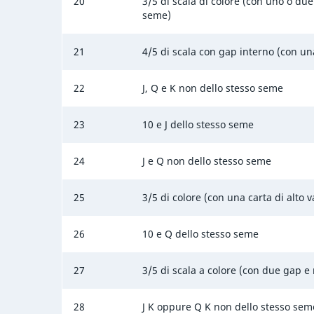
20
3/5 di scala di colore (con uno o due
seme)
21
4/5 di scala con gap interno (con una
22
J, Q e K non dello stesso seme
23
10 e J dello stesso seme
24
J e Q non dello stesso seme
25
3/5 di colore (con una carta di alto v
26
10 e Q dello stesso seme
27
3/5 di scala a colore (con due gap e 
28
J K oppure Q K non dello stesso sem