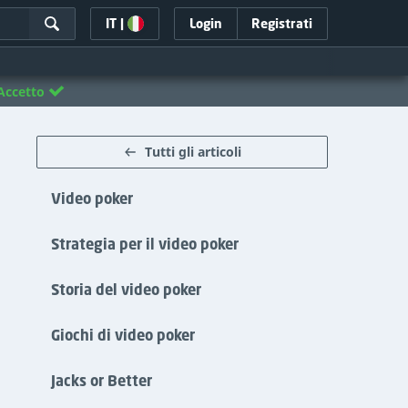
IT
|
Login
Registrati
Accetto
Tutti gli articoli
Video poker
Strategia per il video poker
Storia del video poker
Giochi di video poker
Jacks or Better