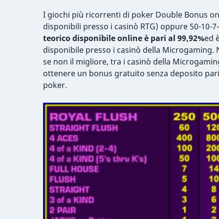
I giochi più ricorrenti di poker Double Bonus on
disponibili presso i casinò RTG) oppure 50-10-7
teorico disponibile online è pari al 99,92%
ed 
disponibile presso i casinò della Microgaming.
se non il migliore, tra i casinò della Microgami
ottenere un bonus gratuito senza deposito pari 
poker.