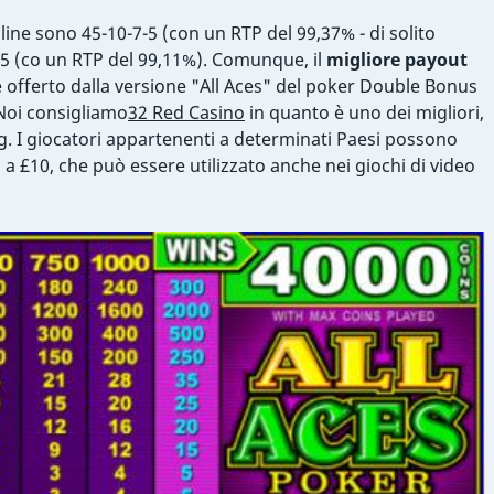
line sono 45-10-7-5 (con un RTP del 99,37% - di solito
-5 (co un RTP del 99,11%). Comunque, il
migliore payout
è offerto dalla versione "All Aces" del poker Double Bonus
 Noi consigliamo
32 Red Casino
in quanto è uno dei migliori,
ng. I giocatori appartenenti a determinati Paesi possono
a £10, che può essere utilizzato anche nei giochi di video