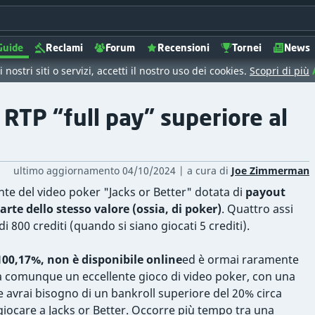
Guide
Reclami
Forum
Recensioni
Tornei
News
 nostri siti o servizi, accetti il nostro uso dei cookies.
Scopri di più
RTP “full pay” superiore al
ultimo aggiornamento 
04/10/2024
 | 
a cura di 
Joe Zimmerman
te del video poker "Jacks or Better" dotata di
payout
rte dello stesso valore (ossia, di poker)
. Quattro assi
 800 crediti (quando si siano giocati 5 crediti).
 100,17%, non è disponibile online
ed è ormai raramente
sta comunque un eccellente gioco di video poker, con una
che avrai bisogno di un bankroll superiore del 20% circa
giocare a Jacks or Better. Occorre più tempo tra una