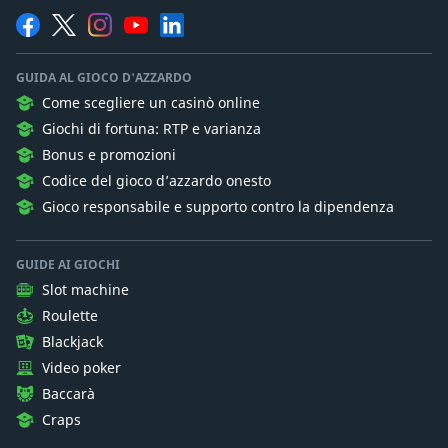
GUIDA AL GIOCO D'AZZARDO
Come scegliere un casinò online
Giochi di fortuna: RTP e varianza
Bonus e promozioni
Codice del gioco d’azzardo onesto
Gioco responsabile e supporto contro la dipendenza
GUIDE AI GIOCHI
Slot machine
Roulette
Blackjack
Video poker
Baccarà
Craps