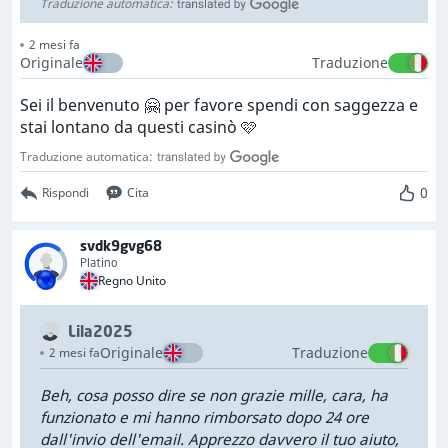
Traduzione automatica:
2 mesi fa
Originale
Traduzione
Sei il benvenuto 🤗 per favore spendi con saggezza e
stai lontano da questi casinò 🩷
Traduzione automatica:
0
Rispondi
Cita
svdk9gvg68
Platino
Regno Unito
Lila2025
Originale
Traduzione
2 mesi fa
Beh, cosa posso dire se non grazie mille, cara, ha
funzionato e mi hanno rimborsato dopo 24 ore
dall'invio dell'email. Apprezzo davvero il tuo aiuto,