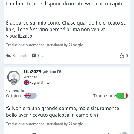
London Ltd, che dispone di un sito web e di recapiti.
È apparso sul mio conto Chase quando ho cliccato sul
link, il che è strano perché prima non veniva
visualizzato.
Traduzione automatica:
0
Rispondi
Cita
Lila2025
Loo76
Argento
Regno Unito
2 mesi fa
Originale
Traduzione
💯 Non era una grande somma, ma è sicuramente
bello aver ricevuto qualcosa in cambio 😊
Traduzione automatica: