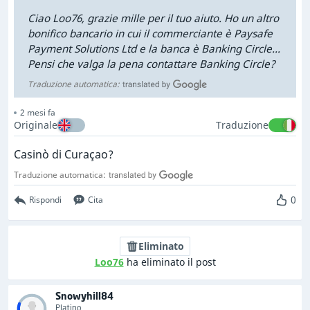
Ciao Loo76, grazie mille per il tuo aiuto. Ho un altro
bonifico bancario in cui il commerciante è Paysafe
Payment Solutions Ltd e la banca è Banking Circle...
Pensi che valga la pena contattare Banking Circle?
Traduzione automatica:
2 mesi fa
Originale
Traduzione
Casinò di Curaçao?
Traduzione automatica:
0
Rispondi
Cita
Eliminato
Loo76
ha eliminato il post
Snowyhill84
Platino