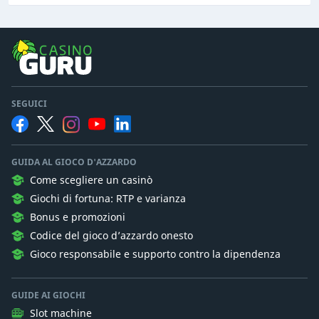
SEGUICI
GUIDA AL GIOCO D'AZZARDO
Come scegliere un casinò
Giochi di fortuna: RTP e varianza
Bonus e promozioni
Codice del gioco d’azzardo onesto
Gioco responsabile e supporto contro la dipendenza
GUIDE AI GIOCHI
Slot machine