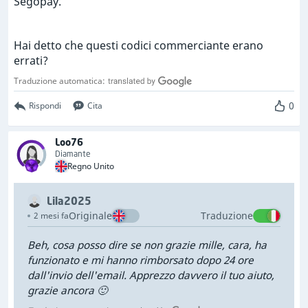
Segopay.
Hai detto che questi codici commerciante erano
errati?
Traduzione automatica:
0
Rispondi
Cita
Loo76
Diamante
Regno Unito
Lila2025
Originale
Traduzione
2 mesi fa
Beh, cosa posso dire se non grazie mille, cara, ha
funzionato e mi hanno rimborsato dopo 24 ore
dall'invio dell'email. Apprezzo davvero il tuo aiuto,
grazie ancora 🙂