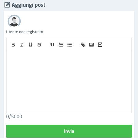
Aggiungi post
Utente non registrato
0/5000
Invia