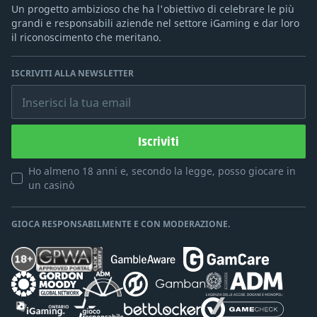
Un progetto ambizioso che ha l'obiettivo di celebrare le più
grandi e responsabili aziende nel settore iGaming e dar loro
il riconoscimento che meritano.
ISCRIVITI ALLA NEWSLETTER
Inserisci la tua email
Iscriviti
Ho almeno 18 anni e, secondo la legge, posso giocare in
un casinò
GIOCA RESPONSABILMENTE E CON MODERAZIONE.