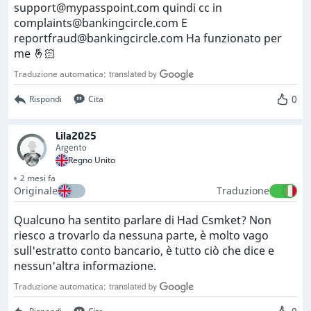
support@mypasspoint.com
quindi cc in
complaints@bankingcircle.com
E
reportfraud@bankingcircle.com
Ha funzionato per
me 🤞🏻
Traduzione automatica:
0
Rispondi
Cita
Lila2025
Argento
Regno Unito
2 mesi fa
Originale
Traduzione
Qualcuno ha sentito parlare di Had Csmket? Non
riesco a trovarlo da nessuna parte, è molto vago
sull'estratto conto bancario, è tutto ciò che dice e
nessun'altra informazione.
Traduzione automatica: