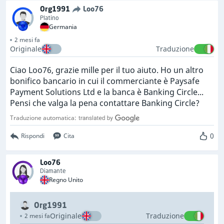
Org1991
Loo76
Platino
Germania
2 mesi fa
Originale
Traduzione
Ciao Loo76, grazie mille per il tuo aiuto. Ho un altro
bonifico bancario in cui il commerciante è Paysafe
Payment Solutions Ltd e la banca è Banking Circle...
Pensi che valga la pena contattare Banking Circle?
Traduzione automatica:
0
Rispondi
Cita
Loo76
Diamante
Regno Unito
Org1991
Originale
Traduzione
2 mesi fa