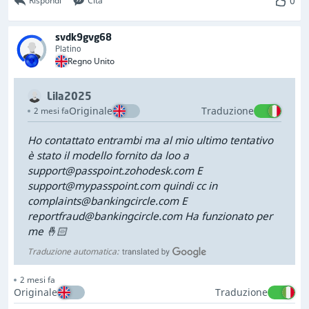
0
Rispondi
Cita
svdk9gvg68
Platino
Regno Unito
Lila2025
Originale
Traduzione
2 mesi fa
Ho contattato entrambi ma al mio ultimo tentativo
è stato il modello fornito da loo a
support@passpoint.zohodesk.com
E
support@mypasspoint.com
quindi cc in
complaints@bankingcircle.com
E
reportfraud@bankingcircle.com
Ha funzionato per
me 🤞🏻
Traduzione automatica:
2 mesi fa
Originale
Traduzione