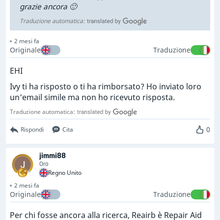
grazie ancora 🙂
Traduzione automatica:
2 mesi fa
Originale
Traduzione
EHI
Ivy ti ha risposto o ti ha rimborsato? Ho inviato loro
un'email simile ma non ho ricevuto risposta.
Traduzione automatica:
0
Rispondi
Cita
jimmi88
Oro
Regno Unito
2 mesi fa
Originale
Traduzione
Per chi fosse ancora alla ricerca, Reairb è Repair Aid