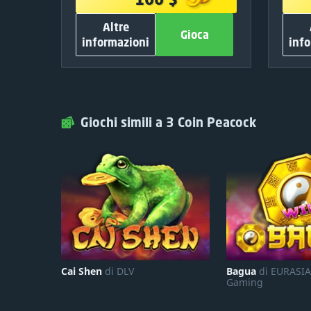
30 $
2
250 $
Altre
Gioca
20 $
3
120 $
informazioni
inf
75 $
ALTRE INFORMAZIONI
50 $
250
Totale spin gratuiti:
750
Gioca
Chiudi
25 $
Pragmatic Play
Creatori:
Pragm
25 $
GRATIS
Partecipazione:
GRAT
Giochi simili a 3 Coin Peacock
25 $
25 $
25 $
Cai Shen
di DLV
Bagua
di EURASIA
Gaming