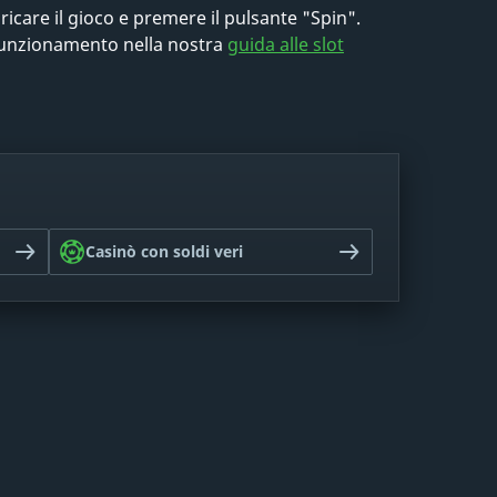
ricare il gioco e premere il pulsante "Spin".
 funzionamento nella nostra
guida alle slot
Casinò con soldi veri