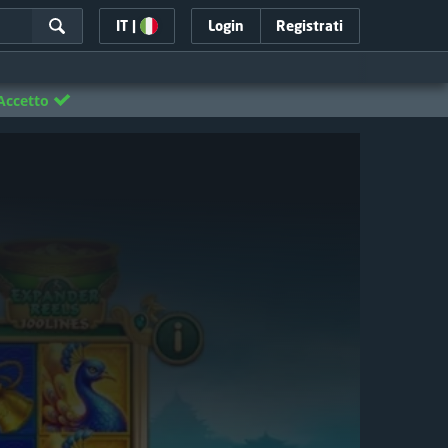
IT
|
Login
Registrati
Accetto