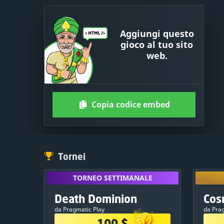
Aggiungi questo
gioco al tuo sito
web.
Copia codice embed
Tornei
TORNEO SETTIMANALE
TORNEO SETTIMANALE
PREMI
Death Dominion
Cos
00
:
07
:
21
25
100 $
da Pragmatic Play
da Pra
100 $
50 $
1
380 $