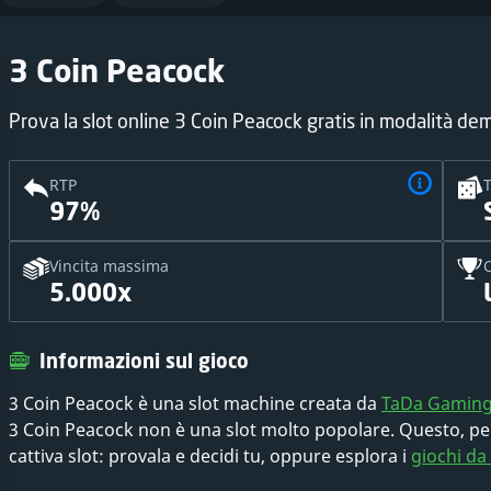
3 Coin Peacock
Prova la slot online 3 Coin Peacock gratis in modalità d
RTP
T
97%
Vincita massima
C
5.000x
Informazioni sul gioco
3 Coin Peacock è una slot machine creata da
TaDa Gamin
3 Coin Peacock non è una slot molto popolare. Questo, pe
cattiva slot: provala e decidi tu, oppure esplora i
giochi da