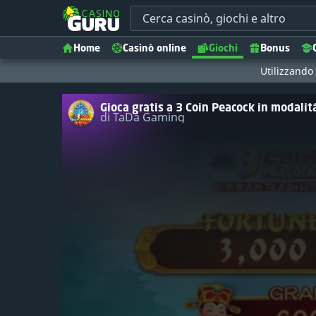
Home
Casinò online
Giochi
Bonus
Utilizzando i
Gioca gratis a 3 Coin Peacock in modali
di TaDa Gaming