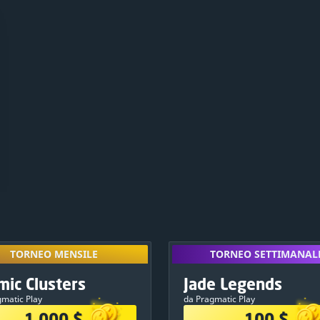
TORNEO MENSILE
TORNEO SETTIMANAL
TORNEO MENSILE
TORNEO SETTIMANAL
PREMI
PREMI
mic Clusters
Jade Legends
:
07
:
21
04
:
07
:
21
1.000 $
100 $
gmatic Play
da Pragmatic Play
1.000 $
100 $
1
50 $