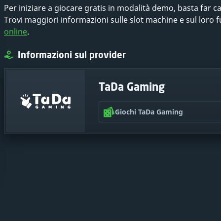
Per iniziare a giocare gratis in modalità demo, basta far ca
Trovi maggiori informazioni sulle slot machine e sul loro
online
.
Informazioni sul provider
TaDa Gaming
Giochi TaDa Gaming