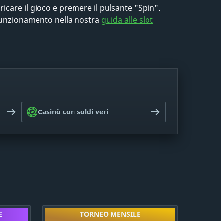
ricare il gioco e premere il pulsante "Spin".
 funzionamento nella nostra
guida alle slot
Casinò con soldi veri
E
TORNEO MENSILE
Sbloccalo giocando in altri
E
TORNEO MENSILE