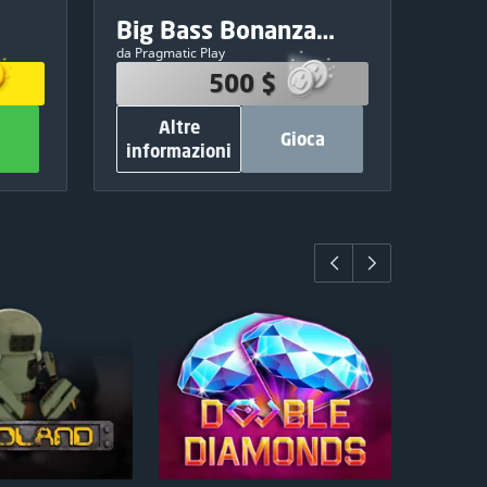
tornei e condividendo i
PREMI
Esclusivo
Big Bass Bonanza
tuoi risultati
500 $
1000
da Pragmatic Play
500 $
1
250 $
1
2
150 $
2
Altre
a
Gioca
3
50 $
3
informazioni
30 $
4
ALTRE INFORMAZIONI
20 $
5
tuiti:
500
Totale spin gratuiti:
di
Gioca
Chiudi
atori:
Pragmatic Play
Creatori:
zione:
Condividi e Gioca
Partecipazione: