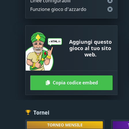
Linee configurabili
Funzione gioco d'azzardo
Aggiungi questo
gioco al tuo sito
web.
Copia codice embed
Tornei
TORNEO MENSILE
TORNEO MENSILE