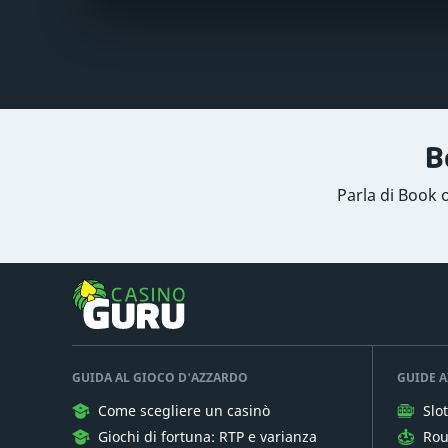
B
Parla di Book o
GUIDA AL GIOCO D'AZZARDO
GUIDE A
Come scegliere un casinò
Slo
Giochi di fortuna: RTP e varianza
Rou