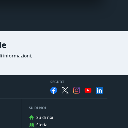
le
di informazioni.
SEGUICI
SU DI NOI
Su di noi
Storia