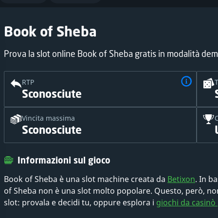
Book of Sheba
Prova la slot online Book of Sheba gratis in modalità de
RTP
T
Sconosciute
Vincita massima
C
Sconosciute
Informazioni sul gioco
Book of Sheba è una slot machine creata da
Betixon
. In b
of Sheba non è una slot molto popolare. Questo, però, non
slot: provala e decidi tu, oppure esplora i
giochi da casinò