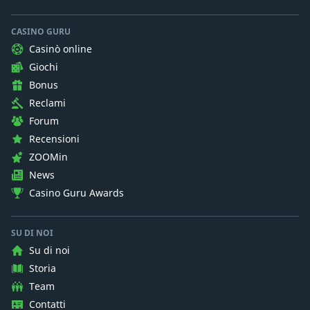
CASINO GURU
Casinò online
Giochi
Bonus
Reclami
Forum
Recensioni
ZOOMin
News
Casino Guru Awards
SU DI NOI
Su di noi
Storia
Team
Contatti