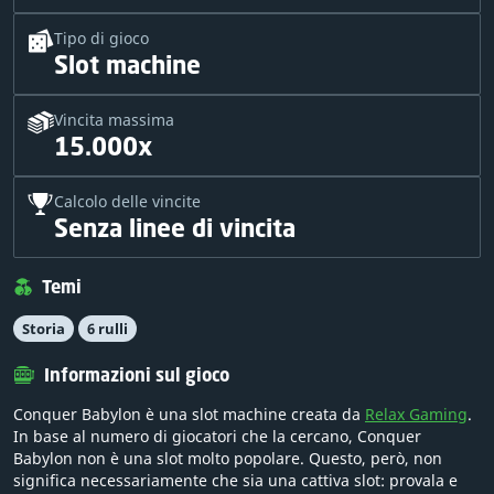
Tipo di gioco
Slot machine
Vincita massima
15.000x
Calcolo delle vincite
Senza linee di vincita
Temi
Storia
6 rulli
Informazioni sul gioco
Conquer Babylon è una slot machine creata da
Relax Gaming
.
In base al numero di giocatori che la cercano, Conquer
Babylon non è una slot molto popolare. Questo, però, non
significa necessariamente che sia una cattiva slot: provala e