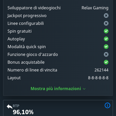
Sviluppatore di videogiochi
Relax Gaming
Jackpot progressivo
Linee configurabili
Spin gratuiti
Autoplay
Modalità quick spin
Funzione gioco d'azzardo
Bonus acquistabile
Numero di linee di vincita
262144
Layout
8-8-8-8-8-8
Mostra più informazioni
RTP
96,10%