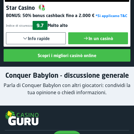
Star Casino
BONUS:
50% bonus cashback
fino a 2.000 €
*Si applicano T&C
9.7
Molto alto
Indice di sicurezza
Info rapide
In un casinò
Scopri i migliori casinò online
Conquer Babylon - discussione generale
Parla di Conquer Babylon con altri giocatori: condividi la
tua opinione o chiedi informazioni.