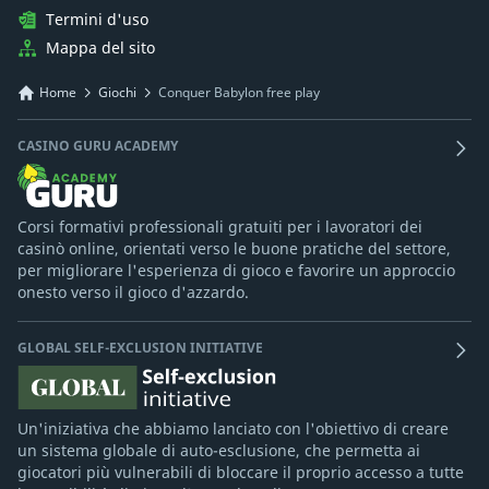
Termini d'uso
Mappa del sito
Home
Giochi
Conquer Babylon free play
CASINO GURU ACADEMY
Corsi formativi professionali gratuiti per i lavoratori dei
casinò online, orientati verso le buone pratiche del settore,
per migliorare l'esperienza di gioco e favorire un approccio
onesto verso il gioco d'azzardo.
GLOBAL SELF-EXCLUSION INITIATIVE
Un'iniziativa che abbiamo lanciato con l'obiettivo di creare
un sistema globale di auto-esclusione, che permetta ai
giocatori più vulnerabili di bloccare il proprio accesso a tutte