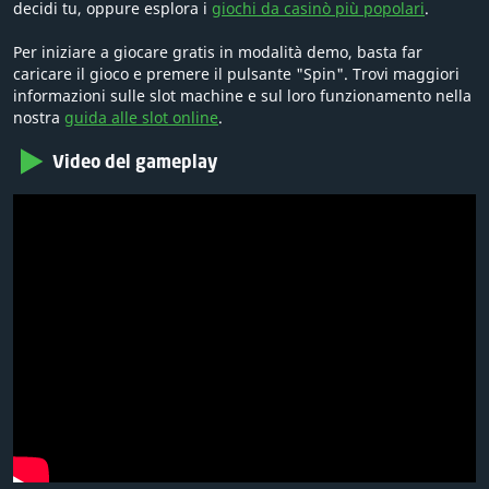
decidi tu, oppure esplora i
giochi da casinò più popolari
.
Per iniziare a giocare gratis in modalità demo, basta far
caricare il gioco e premere il pulsante "Spin". Trovi maggiori
informazioni sulle slot machine e sul loro funzionamento nella
nostra
guida alle slot online
.
Video del gameplay