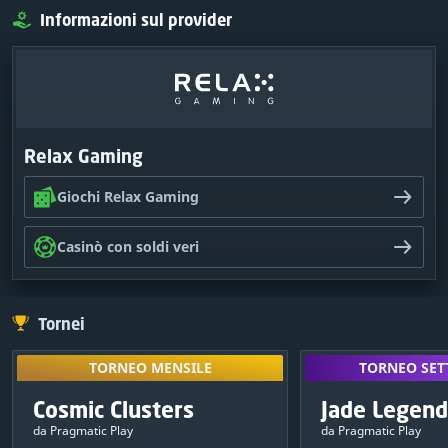
Informazioni sul provider
Relax Gaming
Giochi Relax Gaming
Casinò con soldi veri
Tornei
TORNEO MENSILE
TORNEO SET
TORNEO MENSILE
TORNEO SET
PREMI
PRE
Cosmic Clusters
Jade Legend
24
:
03
:
40
03
:
03
:
40
1.000 $
100
da Pragmatic Play
da Pragmatic Play