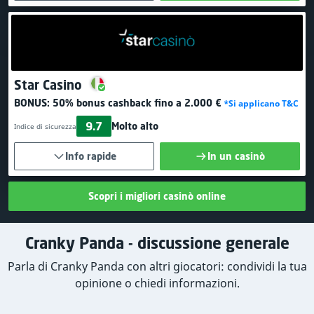
Star Casino
BONUS:
50% bonus cashback
fino a 2.000 €
*Si applicano T&C
9.7
Molto alto
Indice di sicurezza
Info rapide
In un casinò
Scopri i migliori casinò online
Cranky Panda - discussione generale
Parla di Cranky Panda con altri giocatori: condividi la tua
opinione o chiedi informazioni.