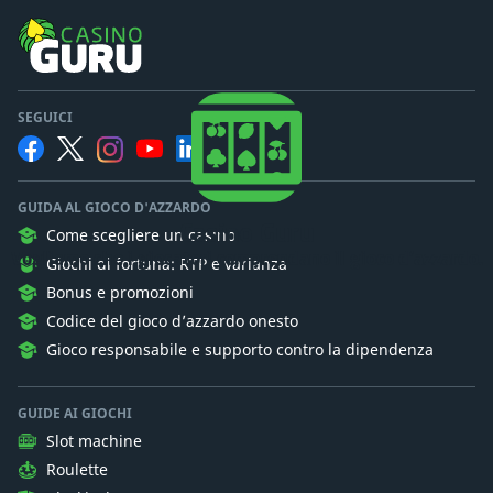
SEGUICI
GUIDA AL GIOCO D'AZZARDO
Casino Guru
Come scegliere un casinò
Vogliamo che i giocatori comprendano il gioco d'azzardo.
Giochi di fortuna: RTP e varianza
Bonus e promozioni
Codice del gioco d’azzardo onesto
Gioco responsabile e supporto contro la dipendenza
GUIDE AI GIOCHI
Slot machine
Roulette