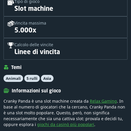
Tipo di gioco
Slot machine
Vincita massima
5.000x
Calcolo delle vincite
Linee di vincita
Temi
Animali
5 rulli
Asia
Informazioni sul gioco
Cranky Panda è una slot machine creata da
Relax Gaming
. In
base al numero di giocatori che la cercano, Cranky Panda non
è una slot molto popolare. Questo, però, non significa
necessariamente che sia una cattiva slot: provala e decidi tu,
oppure esplora i
giochi da casinò più popolari
.