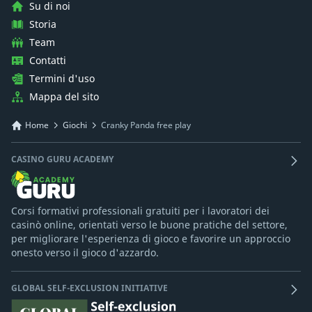
Su di noi
Storia
Team
Contatti
Termini d'uso
Mappa del sito
Home
Giochi
Cranky Panda free play
CASINO GURU ACADEMY
Corsi formativi professionali gratuiti per i lavoratori dei
casinò online, orientati verso le buone pratiche del settore,
per migliorare l'esperienza di gioco e favorire un approccio
onesto verso il gioco d'azzardo.
GLOBAL SELF-EXCLUSION INITIATIVE