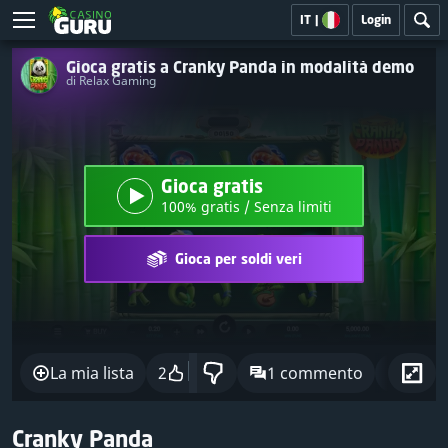
IT
|
Login
Gioca gratis a Cranky Panda in modalità demo
di Relax Gaming
Gioca gratis
100% gratis / Senza limiti
Gioca per soldi veri
La mia lista
2
1 commento
Cond
Cranky Panda