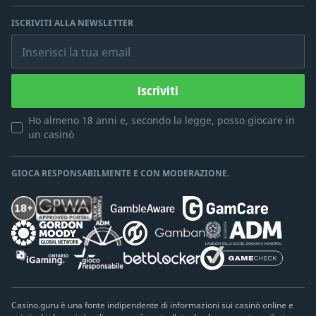
ISCRIVITI ALLA NEWSLETTER
Inserisci la tua email
Iscriviti
Ho almeno 18 anni e, secondo la legge, posso giocare in
un casinò
GIOCA RESPONSABILMENTE E CON MODERAZIONE.
Casino.guru è una fonte indipendente di informazioni sui casinò online e