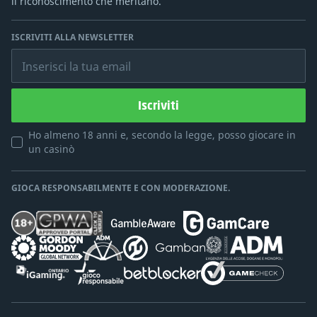
il riconoscimento che meritano.
ISCRIVITI ALLA NEWSLETTER
Inserisci la tua email
Iscriviti
Ho almeno 18 anni e, secondo la legge, posso giocare in
un casinò
GIOCA RESPONSABILMENTE E CON MODERAZIONE.