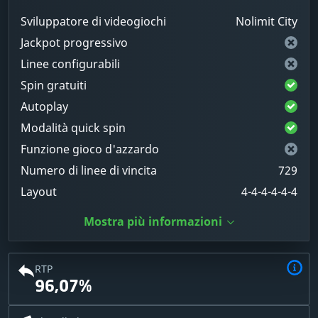
Sviluppatore di videogiochi
Nolimit City
Jackpot progressivo
Linee configurabili
Spin gratuiti
Autoplay
Modalità quick spin
Funzione gioco d'azzardo
Numero di linee di vincita
729
Layout
4-4-4-4-4-4
Mostra più informazioni
RTP
96,07%