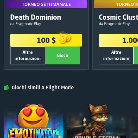
TORNEO SETTIMANALE
TORNEO M
TORNEO SETTIMANALE
TORNEO M
PREMI
PRE
Death Dominion
Cosmic Clus
00
:
15
:
00
25
:
15
:
00
100 $
1.00
da Pragmatic Play
da Pragmatic Play
50 $
1
380 $
30 $
2
250 $
100 $
1.00
20 $
3
120 $
Altre
Altre
75 $
ALTRE INFORMAZIONI
Gioca
ALTRE INFO
informazioni
informazioni
50 $
250
Totale spin gratuiti:
750
Tot
Gioca
Chiudi
Gioca
25 $
Pragmatic Play
Creatori:
Pragmatic Play
25 $
GRATIS
Partecipazione:
GRATIS
25 $
Giochi simili a Flight Mode
25 $
25 $