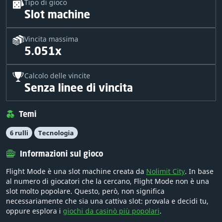
Tipo di gioco
Slot machine
Vincita massima
5.051x
Calcolo delle vincite
Senza linee di vincita
Temi
6 rulli
Tecnologia
Informazioni sul gioco
Flight Mode è una slot machine creata da
Nolimit City
. In base
al numero di giocatori che la cercano, Flight Mode non è una
slot molto popolare. Questo, però, non significa
necessariamente che sia una cattiva slot: provala e decidi tu,
oppure esplora i
giochi da casinò più popolari
.