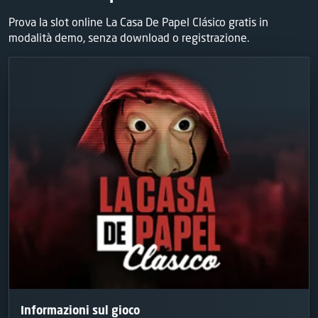
Prova la slot online La Casa De Papel Clásico gratis in
modalità demo, senza download o registrazione.
Informazioni sul gioco