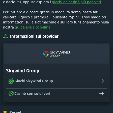
e decidi tu, oppure esplora i
giochi da casinò più popolari
.
Per iniziare a giocare gratis in modalità demo, basta far
caricare il gioco e premere il pulsante "Spin". Trovi maggiori
informazioni sulle slot machine e sul loro funzionamento nella
nostra
guida alle slot online
.
Informazioni sul provider
Skywind Group
Giochi Skywind Group
Casinò con soldi veri