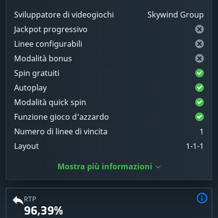
Sviluppatore di videogiochi
Skywind Group
Jackpot progressivo
Linee configurabili
Modalità bonus
Spin gratuiti
Autoplay
Modalità quick spin
Funzione gioco d'azzardo
Numero di linee di vincita
1
Layout
1-1-1
Mostra più informazioni
RTP
96,39%