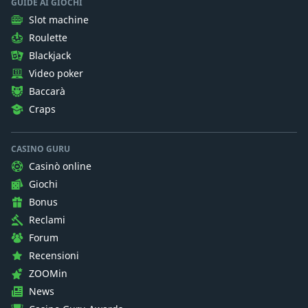
GUIDE AI GIOCHI
Slot machine
Roulette
Blackjack
Video poker
Baccarà
Craps
CASINO GURU
Casinò online
Giochi
Bonus
Reclami
Forum
Recensioni
ZOOMin
News