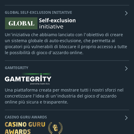
GLOBAL SELF-EXCLUSION INITIATIVE
Un'iniziativa che abbiamo lanciato con l'obiettivo di creare
un sistema globale di auto-esclusione, che permetta ai
giocatori più vulnerabili di bloccare il proprio accesso a tutte
le possibilità di gioco d'azzardo online.
GAMTEGRITY
Una piattaforma creata per mostrare tutti i nostri sforzi nel
concretizzare l'idea di un'industria del gioco d'azzardo
online più sicura e trasparente.
CASINO GURU AWARDS