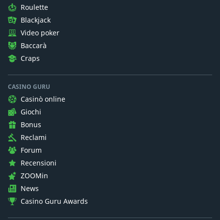
Roulette
Blackjack
Video poker
Baccarà
Craps
CASINO GURU
Casinò online
Giochi
Bonus
Reclami
Forum
Recensioni
ZOOMin
News
Casino Guru Awards