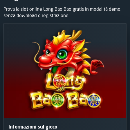
Prova la slot online Long Bao Bao gratis in modalità demo,
senza download o registrazione.
Informazioni sul gioco