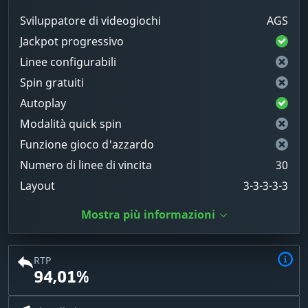
Sviluppatore di videogiochi
AGS
Jackpot progressivo
Linee configurabili
Spin gratuiti
Autoplay
Modalità quick spin
Funzione gioco d'azzardo
Numero di linee di vincita
30
Layout
3-3-3-3-3
Mostra più informazioni
RTP
94,01%