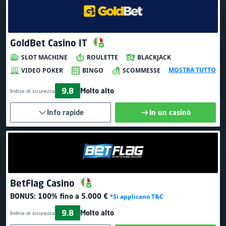
GoldBet Casino IT
SLOT MACHINE
ROULETTE
BLACKJACK
MOSTRA TUTTO
VIDEO POKER
BINGO
SCOMMESSE
9.8
Molto alto
Indice di sicurezza
Info rapide
In un casinò
BetFlag Casino
BONUS:
100% fino a 5.000 €
*Si applicano T&C
9.8
Molto alto
Indice di sicurezza