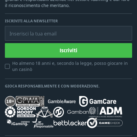
il riconoscimento che meritano.
ISCRIVITI ALLA NEWSLETTER
Inserisci la tua email
Iscriviti
Ho almeno 18 anni e, secondo la legge, posso giocare in
un casinò
GIOCA RESPONSABILMENTE E CON MODERAZIONE.