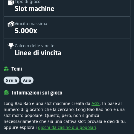
Tipo di gioco
Slot machine
Vincita massima
5.000x
Calcolo delle vincite
Linee di vincita
Temi
5 rulli
Asia
Informazioni sul gioco
Long Bao Bao è una slot machine creata da
AGS
. In base al
numero di giocatori che la cercano, Long Bao Bao non è una
slot molto popolare. Questo, però, non significa
necessariamente che sia una cattiva slot: provala e decidi tu,
oppure esplora i
giochi da casinò più popolari
.