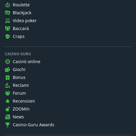
Roulette
Blackjack
Video poker
Baccarà
Craps
CASINO GURU
Casinò online
Giochi
Bonus
Reclami
Forum
Recensioni
ZOOMin
News
Casino Guru Awards