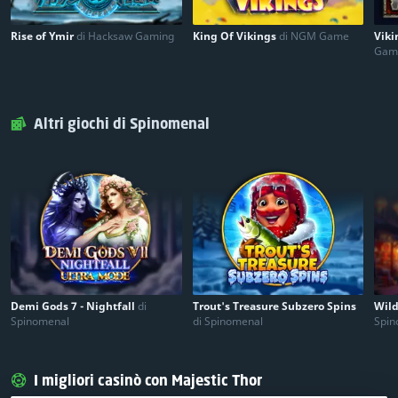
Rise of Ymir
di Hacksaw Gaming
King Of Vikings
di NGM Game
Viki
Gam
Altri giochi di Spinomenal
Demi Gods 7 - Nightfall
di
Trout's Treasure Subzero Spins
Wild
Spinomenal
di Spinomenal
Spin
I migliori casinò con Majestic Thor