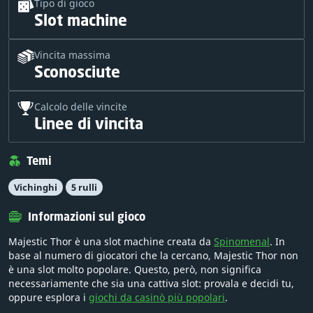
Tipo di gioco
Slot machine
Vincita massima
Sconosciute
Calcolo delle vincite
Linee di vincita
Temi
Vichinghi
5 rulli
Informazioni sul gioco
Majestic Thor è una slot machine creata da
Spinomenal
. In
base al numero di giocatori che la cercano, Majestic Thor non
è una slot molto popolare. Questo, però, non significa
necessariamente che sia una cattiva slot: provala e decidi tu,
oppure esplora i
giochi da casinò più popolari
.