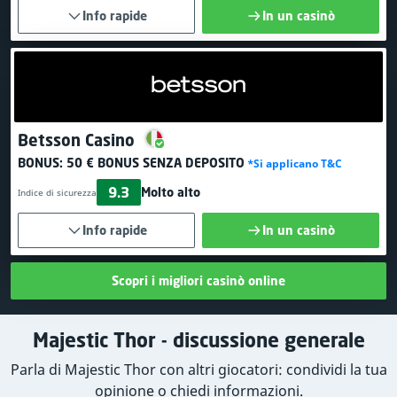
Info rapide
In un casinò
Betsson Casino
BONUS:
50 € BONUS SENZA DEPOSITO
*Si applicano T&C
9.3
Molto alto
Indice di sicurezza
Info rapide
In un casinò
Scopri i migliori casinò online
Majestic Thor - discussione generale
Parla di Majestic Thor con altri giocatori: condividi la tua
opinione o chiedi informazioni.