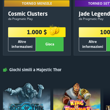
TORNEO MENSILE
TORNEO SET
TORNEO MENSILE
TORNEO SET
PREMI
PRE
Cosmic Clusters
Jade Legend
23
:
16
:
36
02
:
16
:
36
1.000 $
100
da Pragmatic Play
da Pragmatic Play
380 $
1
50 $
250 $
2
30 $
1.000 $
100
120 $
3
20 $
Altre
Altre
75 $
4
ALTRE INFORMAZIONI
Gioca
ALTRE INFO
informazioni
informazioni
50 $
5
750
Totale spin gratuiti:
250
Tot
Gioca
Chiudi
Gioca
25 $
6
Pragmatic Play
Creatori:
Pragmatic Play
25 $
7
GRATIS
Partecipazione:
GRATIS
25 $
8
Giochi simili a Majestic Thor
25 $
9
25 $
10