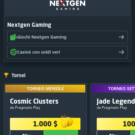
Nextgen Gaming
Giochi Nextgen Gaming
Casinò con soldi veri
Tornei
TORNEO MENSILE
TORNEO SET
TORNEO MENSILE
TORNEO SET
PREMI
PRE
Cosmic Clusters
Jade Legend
21
:
11
:
32
00
:
11
:
32
1.000 $
100
da Pragmatic Play
da Pragmatic Play
380 $
1
50 $
250 $
2
30 $
1.000 $
100
120 $
3
20 $