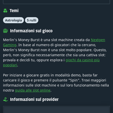
Temi
Astrologia
5 rulli
Informazioni sul gioco
Merlin's Money Burst è una slot machine creata da
Nextgen
Gaming
. In base al numero di giocatori che la cercano,
Merlin's Money Burst non è una slot molto popolare. Questo,
però, non significa necessariamente che sia una cattiva slot:
provala e decidi tu, oppure esplora i
giochi da casinò più
popolari
.
Per iniziare a giocare gratis in modalità demo, basta far
caricare il gioco e premere il pulsante "Spin". Trovi maggiori
informazioni sulle slot machine e sul loro funzionamento nella
nostra
guida alle slot online
.
Informazioni sul provider