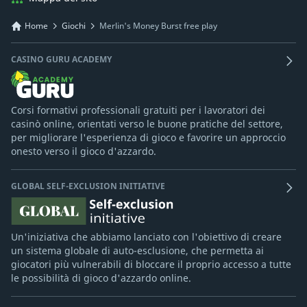
Home
Giochi
Merlin's Money Burst free play
CASINO GURU ACADEMY
Corsi formativi professionali gratuiti per i lavoratori dei
casinò online, orientati verso le buone pratiche del settore,
per migliorare l'esperienza di gioco e favorire un approccio
onesto verso il gioco d'azzardo.
GLOBAL SELF-EXCLUSION INITIATIVE
Un'iniziativa che abbiamo lanciato con l'obiettivo di creare
un sistema globale di auto-esclusione, che permetta ai
giocatori più vulnerabili di bloccare il proprio accesso a tutte
le possibilità di gioco d'azzardo online.