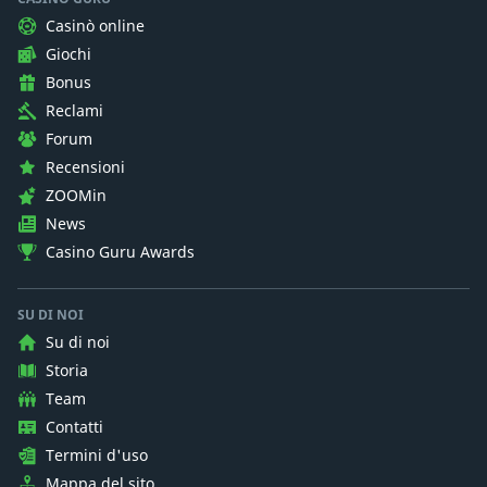
Casinò online
Giochi
Bonus
Reclami
Forum
Recensioni
ZOOMin
News
Casino Guru Awards
SU DI NOI
Su di noi
Storia
Team
Contatti
Termini d'uso
Mappa del sito