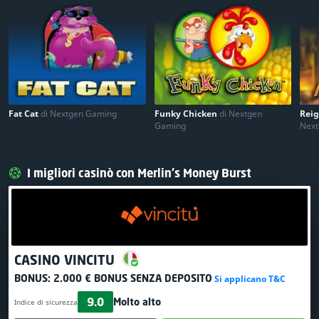
Fat Cat
di Nextgen Gaming
Funky Chicken
di Nextgen
Reig
Gaming
Nex
I migliori casinò con Merlin's Money Burst
CASINO VINCITU
BONUS:
2.000 € BONUS SENZA DEPOSITO
Si applicano T&C
9.0
Molto alto
Indice di sicurezza