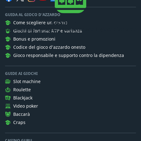
GUIDA AL GIOCO D'AZZARDO
Casino Guru
Come scegliere un casinò
Vogliamo che i giocatori comprendano il gioco d'azzardo.
Giochi di fortuna: RTP e varianza
Bonus e promozioni
Codice del gioco d’azzardo onesto
Gioco responsabile e supporto contro la dipendenza
GUIDE AI GIOCHI
Slot machine
Roulette
Blackjack
Video poker
Baccarà
Craps
CASINO GURU