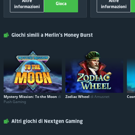
Altre
Altre
75 $
4
ALTRE INFORMAZIONI
Gioca
ALTRE INFO
informazioni
informazioni
50 $
5
750
Totale spin gratuiti:
250
Tot
Gioca
Chiudi
Gioca
25 $
6
Pragmatic Play
Creatori:
Pragmatic Play
25 $
7
GRATIS
Partecipazione:
GRATIS
25 $
8
Giochi simili a Merlin's Money Burst
25 $
9
25 $
10
Mystery Mission: To the Moon
di
Zodiac Wheel
di Amusnet
Cos
Push Gaming
Altri giochi di Nextgen Gaming