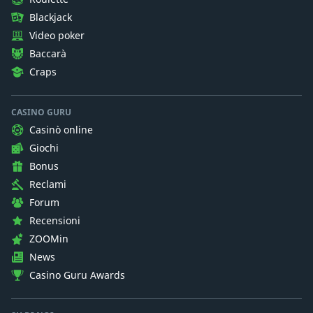
Blackjack
Video poker
Baccarà
Craps
CASINO GURU
Casinò online
Giochi
Bonus
Reclami
Forum
Recensioni
ZOOMin
News
Casino Guru Awards