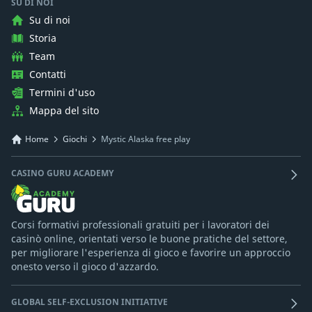
SU DI NOI
Su di noi
Storia
Team
Contatti
Termini d'uso
Mappa del sito
Home
Giochi
Mystic Alaska free play
CASINO GURU ACADEMY
Corsi formativi professionali gratuiti per i lavoratori dei
casinò online, orientati verso le buone pratiche del settore,
per migliorare l'esperienza di gioco e favorire un approccio
onesto verso il gioco d'azzardo.
GLOBAL SELF-EXCLUSION INITIATIVE