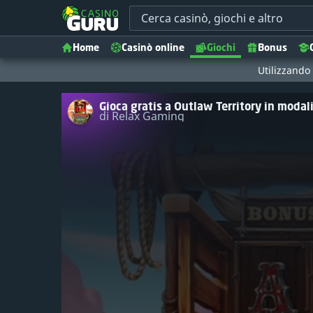
Home
Casinò online
Giochi
Bonus
Utilizzando i
Gioca gratis a Outlaw Territory in moda
di Relax Gaming