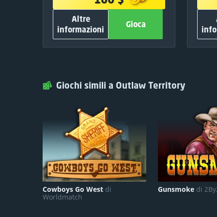
30 $
2
250 $
Altre
Gioca
20 $
3
120 $
informazioni
inf
75 $
ALTRE INFORMAZIONI
50 $
250
Totale spin gratuiti:
750
Gioca
Chiudi
25 $
Pragmatic Play
Creatori:
Pragm
25 $
GRATIS
Partecipazione:
GRAT
Giochi simili a Outlaw Territory
25 $
25 $
25 $
Cowboys Go West
di
Gunsmoke
di 2B
Worldmatch