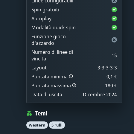
Linee configurabili
Spin gratuiti
Autoplay
Modalità quick spin
Funzione gioco
d'azzardo
Numero di linee di
15
vincita
Layout
3-3-3-3-3
Puntata minima
0,1 €
Puntata massima
180 €
Data di uscita
Dicembre 2024
Temi
Western
5 rulli