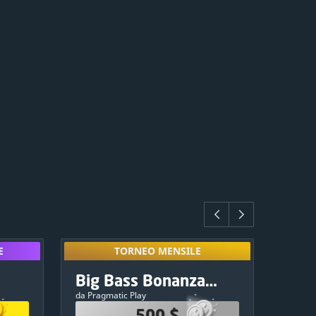
E
TORNEO MENSILE
Sbloccalo giocando in altri
E
TORNEO MENSILE
tornei e condividendo i
PREMI
Esclusivo
Big Bass Bonanza
Sup
tuoi risultati
500 $
1000
da Pragmatic Play
da Prag
500 $
1
250 $
1
50 $