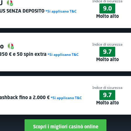
TU
Indice di sicurezza
9.0
NUS SENZA DEPOSITO
*Si applicano T&C
Molto alto
no
Indice di sicurezza
9.7
350 €
e 50 spin extra
*Si applicano T&C
Molto alto
Indice di sicurezza
9.7
ashback
fino a 2.000 €
*Si applicano T&C
Molto alto
Scopri i migliori casinò online