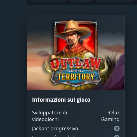
Informazioni sul gioco
Sviluppatore di
Relax
videogiochi
Gaming
Jackpot progressivo