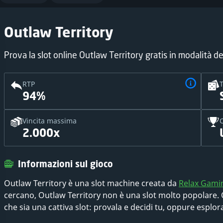
Outlaw Territory
Prova la slot online Outlaw Territory gratis in modalità 
RTP
T
94%
Vincita massima
C
2.000x
Informazioni sul gioco
Outlaw Territory è una slot machine creata da
Relax Gami
cercano, Outlaw Territory non è una slot molto popolare.
che sia una cattiva slot: provala e decidi tu, oppure esplor