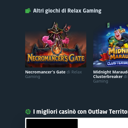
Altri giochi di Relax Gaming
Necromancer’s Gate
di Relax
Midnight Maraud
Gaming
Clusterbreaker
di
Gaming
I migliori casinò con Outlaw Territo