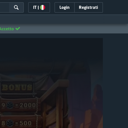
IT
|
Login
Registrati
Accetto