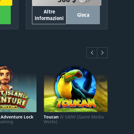
2
150 $
2
30 $
Altre
a
Gioca
3
50 $
3
20 $
informazioni
info
30 $
4
ALTRE INFORMAZIONI
20 $
5
tuiti:
500
Totale spin gratuiti:
250
di
Gioca
Chiudi
atori:
Pragmatic Play
Creatori:
Pragm
zione:
Condividi e Gioca
Partecipazione:
GRAT
d Adventure Lock
Toucan
di GMW (Game Media
Underwor
Gaming
Works)
Wonder
Studios