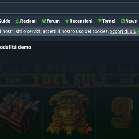
Guide
Reclami
Forum
Recensioni
Tornei
News
 nostri siti o servizi, accetti il nostro uso dei cookies.
Scopri di più
 modalità demo