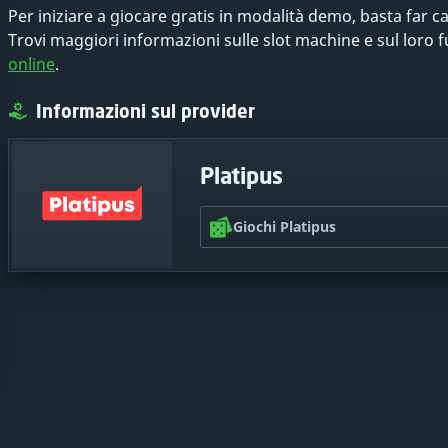
Per iniziare a giocare gratis in modalità demo, basta far ca
Trovi maggiori informazioni sulle slot machine e sul loro
online
.
Informazioni sul provider
Platipus
Giochi Platipus