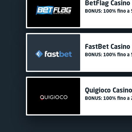
BetFlag Casino
BONUS:
100% fino a 
FastBet Casino
BONUS:
100% fino a 
Quigioco Casin
BONUS:
100% fino a 