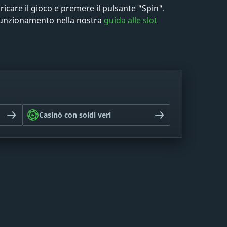
ricare il gioco e premere il pulsante "Spin".
 funzionamento nella nostra
guida alle slot
Casinò con soldi veri