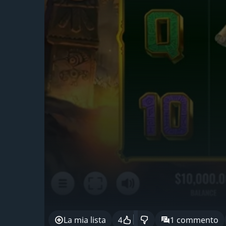
La mia lista
4
1 commento