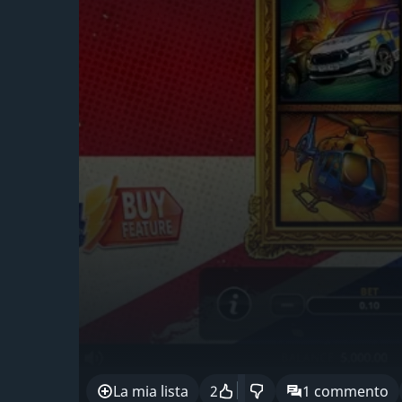
La mia lista
2
1 commento