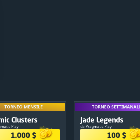
TORNEO MENSILE
TORNEO SETTIMANAL
TORNEO MENSILE
TORNEO SETTIMANAL
PREMI
PREMI
mic Clusters
Jade Legends
:
17
:
00
04
:
17
:
00
1.000 $
100 $
gmatic Play
da Pragmatic Play
1.000 $
100 $
1
50 $