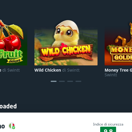
xe
di Swintt
Wild Chicken
di Swintt
Money Tree 
Swintt
loaded
ino
Indice di sicurezza
9.8