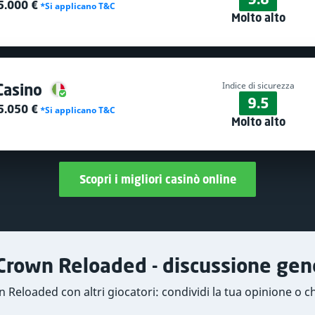
5.000 €
*Si applicano T&C
Molto alto
Casino
Indice di sicurezza
9.5
5.050 €
*Si applicano T&C
Molto alto
Scopri i migliori casinò online
Crown Reloaded - discussione gen
 Reloaded con altri giocatori: condividi la tua opinione o c