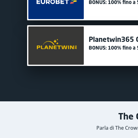
BONUS:
100% fino a 
Planetwin365 
BONUS:
100% fino a 
The 
Parla di The Crown