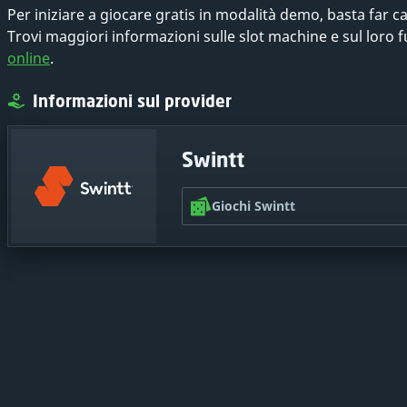
Per iniziare a giocare gratis in modalità demo, basta far ca
Trovi maggiori informazioni sulle slot machine e sul loro
online
.
Informazioni sul provider
Swintt
Giochi Swintt