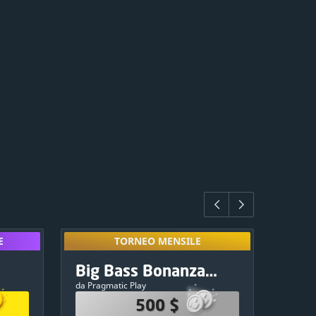
E
TORNEO MENSILE
Sbloccalo giocando in altri
E
TORNEO MENSILE
tornei e condividendo i
PREMI
Esclusivo
Big Bass Bonanza
Sup
tuoi risultati
500 $
1000
da Pragmatic Play
da Prag
500 $
1
250 $
1
50 $