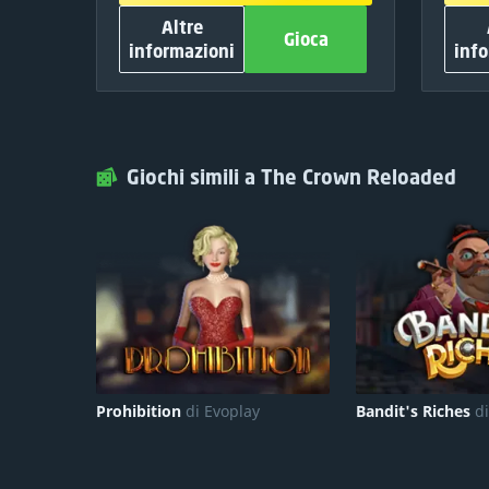
30 $
2
250 $
Altre
Gioca
20 $
3
120 $
informazioni
inf
75 $
ALTRE INFORMAZIONI
50 $
250
Totale spin gratuiti:
750
Gioca
Chiudi
25 $
Pragmatic Play
Creatori:
Pragm
25 $
GRATIS
Partecipazione:
GRAT
Giochi simili a The Crown Reloaded
25 $
25 $
25 $
Prohibition
di Evoplay
Bandit's Riches
d