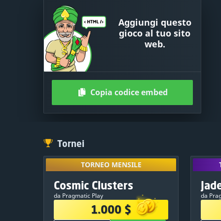
Aggiungi questo
gioco al tuo sito
web.
Copia codice embed
Tornei
TORNEO MENSILE
TORNEO MENSILE
PREMI
Cosmic Clusters
Jad
24
:
14
:
21
03
1.000 $
da Pragmatic Play
da Pra
1.000 $
380 $
1
50 $