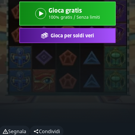
Gioca gratis
100% gratis / Senza limiti
Gioca per soldi veri
Segnala
Condividi