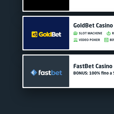
GoldBet Casino
SLOT MACHINE
R
VIDEO POKER
BI
FastBet Casino
BONUS:
100% fino a 