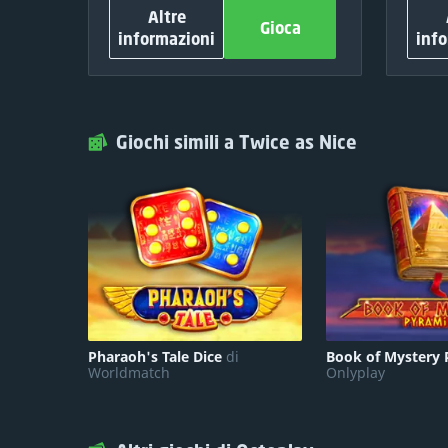
250 $
2
30 $
Altre
Gioca
120 $
3
20 $
informazioni
inf
75 $
4
ALTRE INFORMAZIONI
50 $
5
750
Totale spin gratuiti:
250
Gioca
Chiudi
25 $
6
Pragmatic Play
Creatori:
Pragm
25 $
7
Giochi simili a Twice as Nice
GRATIS
Partecipazione:
GRAT
25 $
8
25 $
9
25 $
10
Pharaoh's Tale Dice
di
Book of Mystery
Worldmatch
Onlyplay