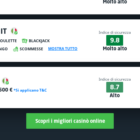
Molto alto
 IT
Indice di sicurezza
9.8
OULETTE
BLACKJACK
Molto alto
MOSTRA TUTTO
NGO
SCOMMESSE
Indice di sicurezza
8.7
500 €
*Si applicano T&C
Alto
Scopri i migliori casinò online