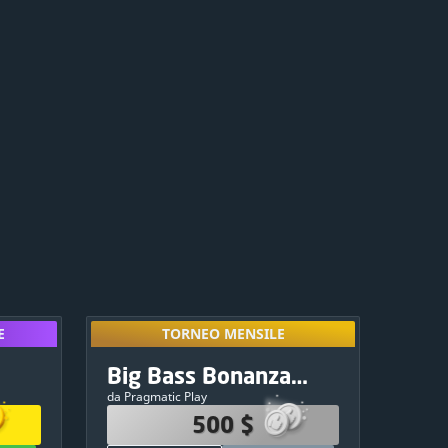
E
TORNEO MENSILE
Sbloccalo giocando in altri
E
TORNEO MENSILE
tornei e condividendo i
PREMI
Esclusivo
Big Bass Bonanza
tuoi risultati
500 $
1000
da Pragmatic Play
500 $
1
250 $
1