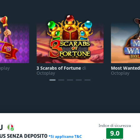
oplay
3 Scarabs of Fortune
di
Most Wanted
Octoplay
Octoplay
TU
Indice di sicurezza
9.0
NUS SENZA DEPOSITO
*Si applicano T&C