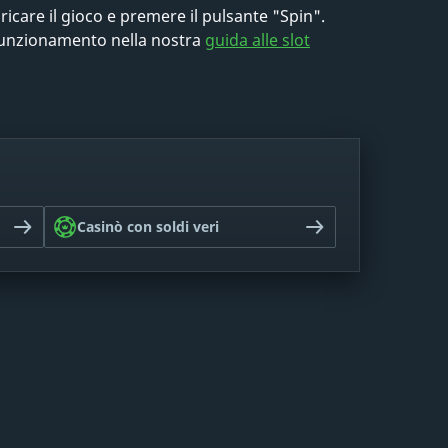
ricare il gioco e premere il pulsante "Spin".
 funzionamento nella nostra
guida alle slot
Casinò con soldi veri