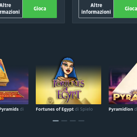
2
30 $
Altre
Altre
Gioca
Gioc
3
20 $
ormazioni
informazioni
ALTRE INFORMAZIONI
ALTRE INFORMAZIONI
Totale spin gratuiti:
250
Totale spin gra
Gioca
Chiudi
Gioca
Chiu
atic Play
Creatori:
Pragmatic Play
Cre
IS
Partecipazione:
GRATIS
Partecipa
 Pyramids
di
Fortunes of Egypt
di Spielo
Pyramidion
d