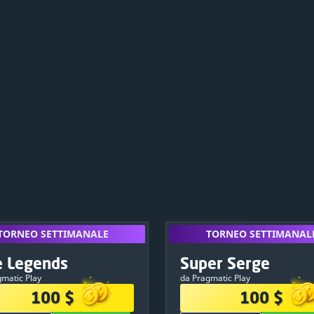
TORNEO SETTIMANALE
TORNEO SETTIMANAL
TORNEO SETTIMANALE
TORNEO SETTIMANAL
PREMI
PREMI
e Legends
Super Serge
:
14
:
21
06
:
14
:
21
100 $
100 $
gmatic Play
da Pragmatic Play
100 $
100 $
1
50 $