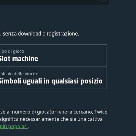
o, senza download o registrazione.
ipo di gioco
Slot machine
alcolo delle vincite
Simboli uguali in qualsiasi posizione
ase al numero di giocatori che la cercano, Twice
significa necessariamente che sia una cattiva
 più popolari
.