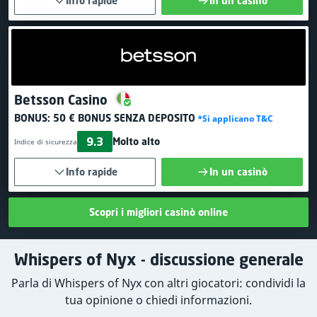
Info rapide
In un casinò
Betsson Casino
BONUS:
50 € BONUS SENZA DEPOSITO
*Si applicano T&C
9.3
Molto alto
Indice di sicurezza
Info rapide
In un casinò
Scopri i migliori casinò online
Whispers of Nyx - discussione generale
Parla di Whispers of Nyx con altri giocatori: condividi la
tua opinione o chiedi informazioni.