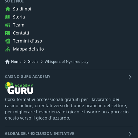
SU DI NOI
Su di noi
Storia
Team
Contatti
Termini d'uso
Mappa del sito
Home
Giochi
Whispers of Nyx free play
CASINO GURU ACADEMY
Corsi formativi professionali gratuiti per i lavoratori dei
casinò online, orientati verso le buone pratiche del settore,
per migliorare l'esperienza di gioco e favorire un approccio
onesto verso il gioco d'azzardo.
GLOBAL SELF-EXCLUSION INITIATIVE