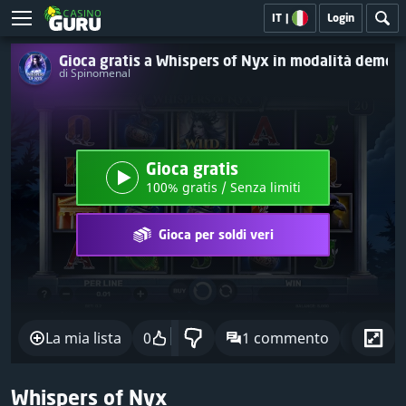
IT
|
Login
Gioca gratis a Whispers of Nyx in modalità demo
di Spinomenal
Gioca gratis
100% gratis / Senza limiti
Gioca per soldi veri
La mia lista
0
1 commento
Cond
Whispers of Nyx