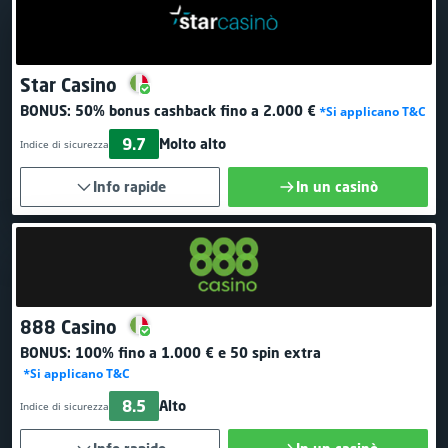
Star Casino
BONUS:
50% bonus cashback
fino a 2.000 €
*Si applicano T&C
9.7
Molto alto
Indice di sicurezza
Info rapide
In un casinò
888 Casino
BONUS:
100% fino a 1.000 €
e 50 spin extra
*Si applicano T&C
8.5
Alto
Indice di sicurezza