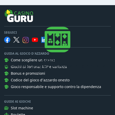
SEGUICI
GUIDA AL GIOCO D'AZZARDO
Casino Guru
Come scegliere un casinò
Vogliamo che i giocatori comprendano il gioco d'azzardo.
Giochi di fortuna: RTP e varianza
Bonus e promozioni
Codice del gioco d’azzardo onesto
Gioco responsabile e supporto contro la dipendenza
GUIDE AI GIOCHI
Slot machine
Roulette