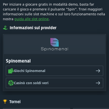
Per iniziare a giocare gratis in modalità demo, basta far
caricare il gioco e premere il pulsante "Spin". Trovi maggiori
informazioni sulle slot machine e sul loro funzionamento nella
nostra
guida alle slot online
.
Informazioni sul provider
Spinomenal
Giochi Spinomenal
Casinò con soldi veri
Tornei