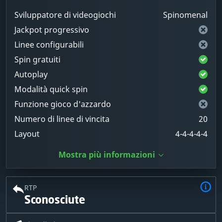
Sviluppatore di videogiochi
Spinomenal
Jackpot progressivo
Linee configurabili
Spin gratuiti
Autoplay
Modalità quick spin
Funzione gioco d'azzardo
Numero di linee di vincita
20
Layout
4-4-4-4-4
Mostra più informazioni
RTP
Sconosciute