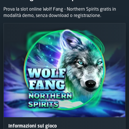
Prova la slot online Wolf Fang - Northern Spirits gratis in
modalità demo, senza download o registrazione.
Informazioni sul gioco