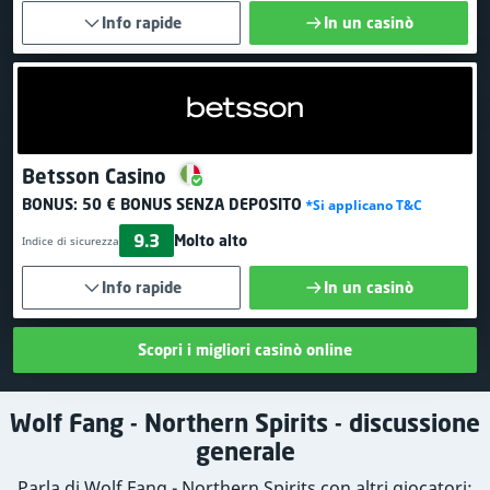
Info rapide
In un casinò
Betsson Casino
BONUS:
50 € BONUS SENZA DEPOSITO
*Si applicano T&C
9.3
Molto alto
Indice di sicurezza
Info rapide
In un casinò
Scopri i migliori casinò online
Wolf Fang - Northern Spirits - discussione
generale
Parla di Wolf Fang - Northern Spirits con altri giocatori: