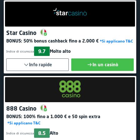
Star Casino
BONUS:
50% bonus cashback
fino a 2.000 €
*Si applicano T&C
9.7
Molto alto
Indice di sicurezza
Info rapide
In un casinò
888 Casino
BONUS:
100% fino a 1.000 €
e 50 spin extra
*Si applicano T&C
8.5
Alto
Indice di sicurezza