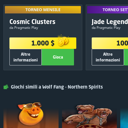
TORNEO MENSILE
TORNEO SET
TORNEO MENSILE
TORNEO SET
PREMI
PRE
Cosmic Clusters
Jade Legend
23
:
01
:
00
02
:
01
:
00
1.000 $
100
da Pragmatic Play
da Pragmatic Play
380 $
1
50 $
250 $
2
30 $
1.000 $
100
120 $
3
20 $
Altre
Altre
75 $
4
ALTRE INFORMAZIONI
Gioca
ALTRE INFO
informazioni
informazioni
50 $
5
750
Totale spin gratuiti:
250
Tot
Gioca
Chiudi
Gioca
25 $
6
Pragmatic Play
Creatori:
Pragmatic Play
25 $
7
GRATIS
Partecipazione:
GRATIS
25 $
8
Giochi simili a Wolf Fang - Northern Spirits
25 $
9
25 $
10