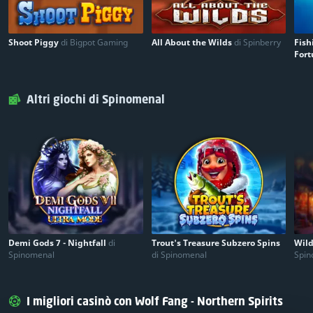
Shoot Piggy
di Bigpot Gaming
All About the Wilds
di Spinberry
Fish
For
Altri giochi di Spinomenal
Demi Gods 7 - Nightfall
di
Trout's Treasure Subzero Spins
Wild
Spinomenal
di Spinomenal
Spin
I migliori casinò con Wolf Fang - Northern Spirits