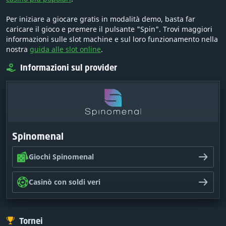
Per iniziare a giocare gratis in modalità demo, basta far
caricare il gioco e premere il pulsante "Spin". Trovi maggiori
informazioni sulle slot machine e sul loro funzionamento nella
nostra
guida alle slot online
.
Informazioni sul provider
Spinomenal
Giochi Spinomenal
Casinò con soldi veri
Tornei