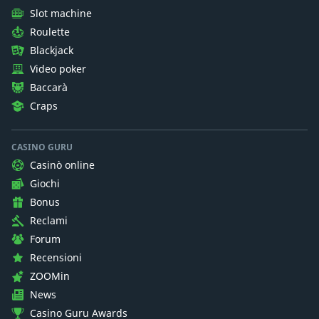
Slot machine
Roulette
Blackjack
Video poker
Baccarà
Craps
CASINO GURU
Casinò online
Giochi
Bonus
Reclami
Forum
Recensioni
ZOOMin
News
Casino Guru Awards