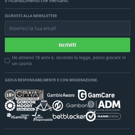
il riconoscimento che meritano.
ISCRIVITI ALLA NEWSLETTER
Inserisci la tua email
Iscriviti
Ho almeno 18 anni e, secondo la legge, posso giocare in
un casinò
GIOCA RESPONSABILMENTE E CON MODERAZIONE.