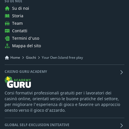
SU DI NOI
Su di noi
Storia
Team
Contatti
Termini d'uso
Mappa del sito
Home
Giochi
Your Own Island free play
CASINO GURU ACADEMY
Corsi formativi professionali gratuiti per i lavoratori dei
casinò online, orientati verso le buone pratiche del settore,
per migliorare l'esperienza di gioco e favorire un approccio
onesto verso il gioco d'azzardo.
GLOBAL SELF-EXCLUSION INITIATIVE