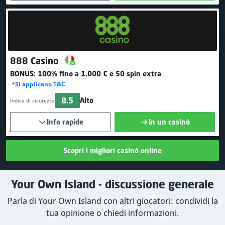
888 Casino
BONUS:
100% fino a 1.000 €
e 50 spin extra
*Si applicano T&C
8.5
Alto
Indice di sicurezza
Info rapide
In un casinò
Scopri i migliori casinò online
Your Own Island - discussione generale
Parla di Your Own Island con altri giocatori: condividi la
tua opinione o chiedi informazioni.