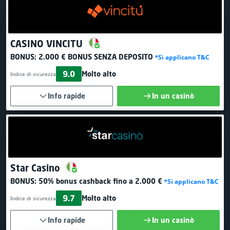
CASINO VINCITU
BONUS:
2.000 € BONUS SENZA DEPOSITO
*Si applicano T&C
9.0
Molto alto
Indice di sicurezza
Info rapide
In un casinò
Star Casino
BONUS:
50% bonus cashback
fino a 2.000 €
*Si applicano T&C
9.7
Molto alto
Indice di sicurezza
Info rapide
In un casinò