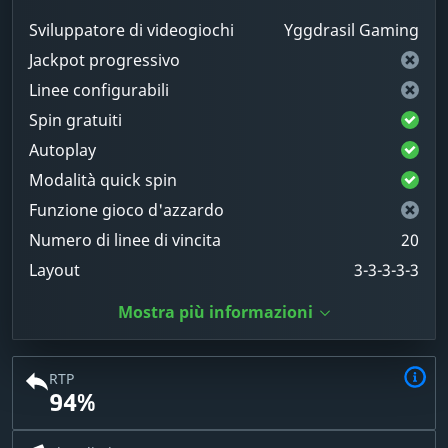
Sviluppatore di videogiochi
Yggdrasil Gaming
Jackpot progressivo
Linee configurabili
Spin gratuiti
Autoplay
Modalità quick spin
Funzione gioco d'azzardo
Numero di linee di vincita
20
Layout
3-3-3-3-3
Mostra più informazioni
RTP
94%