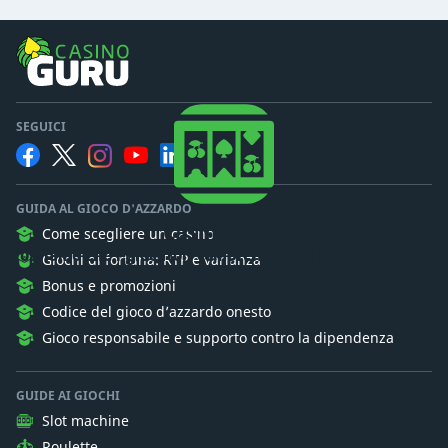
SEGUICI
GUIDA AL GIOCO D'AZZARDO
Casino Guru
Come scegliere un casinò
Vogliamo che i giocatori comprendano il gioco d'azzardo.
Giochi di fortuna: RTP e varianza
Bonus e promozioni
Codice del gioco d’azzardo onesto
Gioco responsabile e supporto contro la dipendenza
GUIDE AI GIOCHI
Slot machine
Roulette