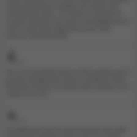
di buone dimensioni. I prelievi sono sempre stati
estremamente veloci... Ho ritirato in una decina di
occasioni separate e non hanno mai impiegato più di
mezz'ora per essere depositati sul mio conto
bancario tramite etransfer.
• 3 ANNI FA
Non so se è possibile vincere e ritirare qualcosa qui. Il
processo di pagamento è lento e complicato. Hanno
affermato di essere uno dei più veloci a pagare, ma in
realtà non lo sono.
• 4 ANNI FA
Probabilmente il sito di casinò online più avaro della