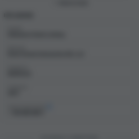
suoi punti di forza e svantaggi
in base alla nostra
Mostra di più
metodologia di recensione dei casinò
.
Per determinare
se questo casinò sia valido e sicuro, oppure
Info azienda
potenzialmente pericoloso
, i nostri addetti alle
Azienda
recensioni hanno esaminato attentamente la
Delaware State Lottery
correttezza dei suoi Termini e condizioni, le licenze,
l'assistenza clienti, i limiti, i reclami dei giocatori e altri
Operatore
importanti fattori.
Rush Street Interactive DE, LLC
Abbiamo messo a punto l'Indice di sicurezza dei casinò,
Piattaforma
una rappresentazione numerica e verbale della
BetRivers
sicurezza e correttezza dei casinò online, in base a
queste informazioni raccolte. Con un Indice di sicurezza
Fondazione
2013
più alto, è meno probabile riscontrare problemi
giocando o richiedendo un prelievo.
BetRivers at
Introiti annuali stimati
Delaware Park Casino & Racing ha totalizzato un
> 100.000.000 €
Indice di sicurezza Molto alto, pari a 9.8
: si tratta di
uno dei casinò più sicuri e corretti sul web. Leggi la
nostra recensione di BetRivers at Delaware Park Casino
SICUREZZA E CORRETTEZZA