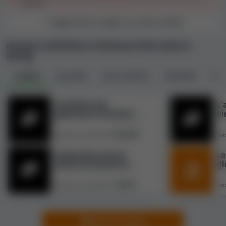
complessivamente,
vincite
riteniamo che i Termini e
condizioni di BetRivers at Delaware Park Casino &
Leggi tutta la regola e la nostra analisi
Racing siano perlopiù onesti
.
Reclami su BetRivers at Delaware Park Casino &
Racing
Nota:
puoi trovare le nostre scoperte
specifiche derivanti dall'analisi dei T&Cs
qui
.
Tutti
(9)
Aperti
(0)
Non risolti
(3)
Risolti
(0)
Rifi
BetRivers at Delaware Park Casino &
Il prelievo del
L'
giocatore è ritardato a
vi
Racing reclami dei giocatori
causa di problemi
te
relativi alla procedura
C$2.600
Importo contestato:
Imp
I reclami dei giocatori hanno un ruolo importante nella
KYC (Know Your
Customer).
nostra metodologia di recensione dei casinò, perché ci
Il giocatore non ha
Le
danno
importanti informazioni sui problemi
ancora incassato le
gi
vincite.
co
riscontrati dai giocatori e sul modo in cui i casinò li
1.200 $
Importo contestato:
Imp
gestiscono
. Prendiamo in considerazione tutti i reclami
inviati tramite il nostro
Centro risoluzione reclami
,
insieme a quelli provenienti da altre fonti, quando
Invia un reclamo
esaminiamo la sicurezza e la correttezza di un casinò.