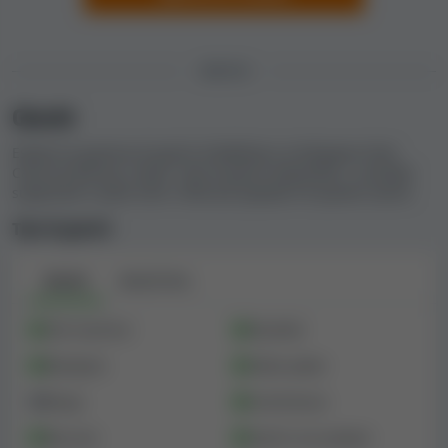
Al momento abbiamo
4 reclami riguardanti
direttamente questo casinò
nel nostro database,
GIOCHI
insieme a
2 reclami relativi ad altri casinò collegati
. A
causa di questi reclami, abbiamo dato a questo casinò
Giochi
3.514 punti di penalità totali
, di cui
13
provengono dai
Esplora la gamma di giochi di BetRivers at Delaware Park
casinò collegati. Puoi trovare altre informazioni sui
Casino & Racing. Scopri i tipi di giochi disponibili, i provider
reclami e sui punti di penalità alla sezione "Spiegazioni
supportati e quali sono i titoli più popolari di questo casinò.
sull'Indice di sicurezza".
Tipi di giochi
BetRivers at Delaware Park Casino &
Giochi
Giochi live
Racing: recensioni e feedback degli
utenti
Slot machine
Roulette
Su Casino Guru,
gli utenti possono valutare e
Blackjack
Video poker
recensire i casinò online
, per condividere opinioni,
feedback ed esperienze. In base a questo elementi,
Bingo
Scommesse
calcoliamo un feedback degli utenti complessivo, che va
Baccarà
Giochi con jackpot