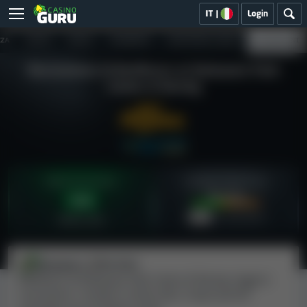
IT
|
Login
ZZA
GIOCHI
BONUS
PAGAMENTI
ASSISTENZA CLIENTI
RECENSIONI
Recensione di BetRivers at Delaware Park
Casino & Racing
Indice di sicurezza
Feedback degli utenti
Buono
9.8
5 recensioni
Molto alto
Michaela S.
04/2026
BetRivers at Delaware Park Casino & Racing: leggi la
recensione, i reclami e molto altro. Scopri perché