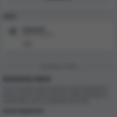
qualità. L'assistenza clienti è di fondamentale
importanza per noi, perché può essere davvero utile
Valute
nella risoluzione di problemi col conto di gioco, con la
registrazione su BetRivers at Delaware Park Casino &
Tradizionali
Racing, con i prelievi e con altre difficoltà
Valute fiat supportate.
potenzialmente riscontrabili dal giocatore. In base ai
nostri test, abbiamo valutato l'assistenza clienti di
USD
BetRivers at Delaware Park Casino & Racing come
buona
.
ASSISTENZA CLIENTI
Giochi e slot disponibili su BetRivers at
Delaware Park Casino & Racing
Assistenza clienti
BetRivers at Delaware Park Casino & Racing dà ai
Vuoi conoscere i tipi di assistenza clienti disponibili in
giocatori la possibilità di giocare a
questi tipi di giochi
:
questo casinò? Scopri le opzioni relative alla lingua e i
Slot machine, Roulette, Blackjack, Scommesse, Video
canali offerti, oltre ai risultati dei nostri test.
poker, Baccarà, Giochi con jackpot, Giochi live, Poker,
Opzioni linguistiche
Craps e giochi con i dadi, Altri giochi di carte, Altri