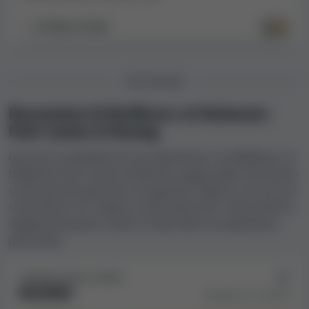
giocatori, come incentivo per creare un conto e
cominciare a giocare. I tipi di bonus più diffusi sono i
In base a
8
test
bonus senza deposito (o spin gratuiti), ottenibili
semplicemente aprendo un conto di gioco, e i bonsu
deposito, elargiti dopo aver effettuato un deposito. I
RECENSIONI
casinò offrono anche promozioni come piani fedeltà,
bonus di benvenuto alla registrazione e codici bonus.
Recensioni di BetRivers at Delaware
Park Casino & Racing
Attualmente, nella nostra banca dati c'è il seguente
bonus BetRivers at Delaware Park Casino & Racing
:
Qui puoi condividere le tue esperienze con BetRivers at
Delaware Park Casino & Racing. Leggi quello che hanno
500 SPIN EXTRA
su Lion Link
scritto gli altri giocatori al riguardo, oppure scrivi la tua
recensione e fa' sapere a tutti quali sono i lati positivi e
Tieni presente che alcuni di questi bonus possono
negativi di questo casinò in base alla tua esperienza
essere rivolti solo ai giocatori di determinati Paesi. Per
personale.
sapere quali bonus puoi richiedere, consulta la sezione
'
Bonus
' di questa recensione.
FEEDBACK DEGLI UTENTI:
BUONO
Basato su 5 utenti