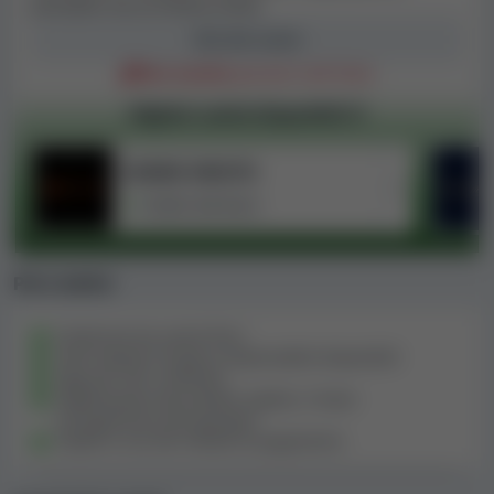
pensiamo sia un'ottima scelta.
Sito del casinò
Non accetta
giocatori dall'Italia
Migliori casinò disponibili IT
CASINO VINCITU
Scelto dal Guru
Pro e contro
Sostenuto da casinò fisici
Varie opzioni di gioco responsabile disponibili
App per iOS e Android
Elaborazione dei prelievi rapida, in base
all’esperienza dei giocatori
PayPal è uno dei metodi di pagamento