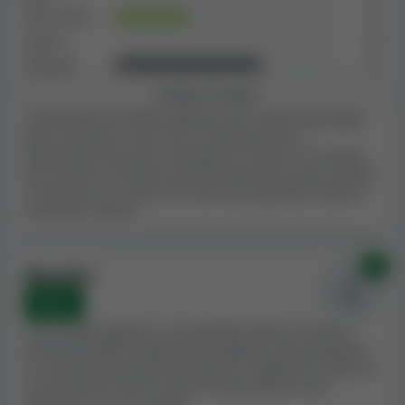
Non risolti
3
che si è comportato in modo scorretto verso i propri
Risolti
0
clienti. Invitiamo i giocatori a tenere a mente questo
fattore al momento di scegliere un casinò online in cui
Rifiutati
6
giocare.
Esplora reclami
La presenza di reclami significa che il casinò non tratta
Considerati tutti i fattori nella nostra recensione,
bene i giocatori o che non si comporta bene in
BetRivers at Delaware Park Casino & Racing ha
determinate situazioni. Valutiamo il numero e la serietà
totalizzato un
Indice di sicurezza pari a 9.8, che è di
dei reclami in relazioni alle dimensioni del casinò, poiché
valore Molto alto.
. Questo casinò è un'opzione
è naturale che i casinò che hanno più giocatori avranno
eccellente per la maggior parte dei giocatori che
anche più reclami.
cercano un casinò online impegnato a tenere un
comportamento corretto.
0x
Blacklist
None
Nota:
BetRivers at Delaware Park Casino &
Racing è collegato ad altri 4 casinò online, in
Se un casinò appare in una blacklist valida, di solito è
base alle informazioni che abbiamo raccolto.
perché ha delle caratteristiche negative. Noi prendiamo
in considerazione tutte le blacklist e regoliamo l'Indice di
L'Indice di sicurezza di BetRivers at Delaware
sicurezza del casinò in base al nostro parere sulla
Park Casino & Racing prende in
situazione e la sua gravità.