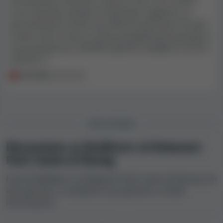
Pennsylvania. Nel gioco i bonus sono rari e molto
scarsi quando vengono finalmente raggiunti. Le
percentuali di vincita sono MOLTO più basse di tutte
le altre che ho visto e molto probabilmente perderai i
tuoi pantaloncini. EVITATE QUESTO CASINO A TUTTI I
COSTI!!!!!
EVITARE!!!!!!!!!!!!
DISCUSSIONE
Discussione su BetRivers at Delaware
Park Casino & Racing
Parla di BetRivers at Delaware Park Casino & Racing con
altri giocatori: condividi la tua opinione o chiedi
informazioni.