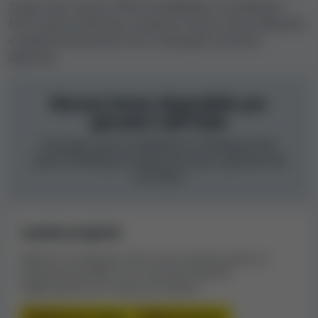
Scopri tutti i bonus offerti da BetRivers at Delaware
Racing è collegato a casinò fisici e altre sedi
Park Casino & Racing, compresi i bonus senza deposito
fisiche per le scommesse. Questo casinò
e quelli di benvenuto che si ottengono al primo
online avrebbe un Indice di sicurezza inferiore
deposito.
se considerato da solo, ma aumenta
leggermente per via della presenza di sedi
fisiche, grazie alla credibiltà che conferiscono
Nessun bonus disponibile per
al casinò online.
giocatori dall'Italia
Purtroppo, pare che BetRivers at Delaware Park
Casino & Racing non abbia bonus per i giocatori del
Limiti di prelievo, limiti sulle vincite e
tuo Paese.
opzioni relative ai metodi di pagamento
BetRivers at Delaware Park Casino & Racing supporta
Loyalty program
12 metodi di pagamento
. Comprende: Mastercard,
VISA, Trustly Pay, PayPal, American Express, ApplePay,
BetRivers at Delaware Park Casino & Racing offre un
Check (Cheque), Play+, VIP Preferred, PayNearMe,
programma fedeltà. Ecco cosa puoi ottenere
Discover, Venmo.
raggiungendo uno status più elevato:
Spesso esistono restrizioni su quanti soldi i giocatori