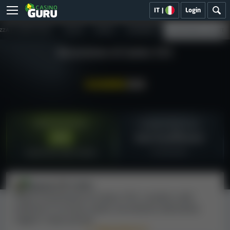
IT
|
Login
ZZA E CORRETTEZZA
GIOCHI
BONUS
PAGAMENTI
ASSISTENZA CLIENTI
Recensione di Casino 333
Indice di sicurezza
Feedback degli utenti
7.7
Dati insufficienti
0 recensioni
Superiore alla media
Karla M.
11/2025
Scopri la recensione di Casino 333, i reclami e altri
elementi. È un buon casinò, ma esistono alternative
migliori. Scopri perché.
Importante (1)