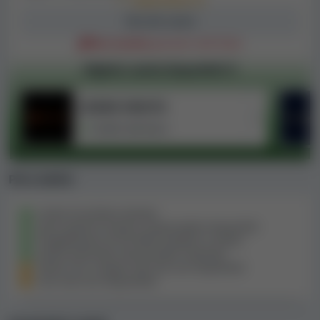
Sito del casinò
Non accetta
giocatori dall'Italia
Migliori casinò disponibili IT
CASINO VINCITU
Scelto dal Guru
Pro e contro
Limite di prelievo elevato
Varie opzioni di gioco responsabile disponibili
Progettazione di siti Web semplice e pulita
Giochi particolari dal provider Gaming1
Giochi con croupier dal vivo non disponibili
Live chat non disponibile