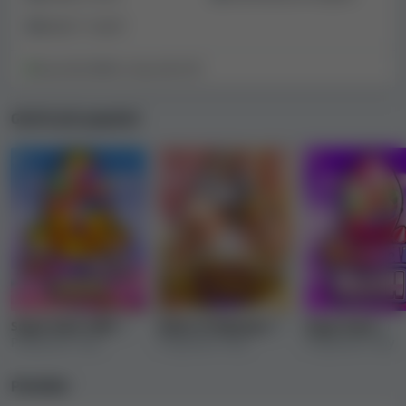
feedback degli utenti nel nostro Indice di
Giochi “crash“
sicurezza per via di questi fattori.
Disponibile:
3
Non disponibile:
12
Dati aziendali e licenze di Casino 333
Giochi più popolari
Casino 333 è di proprietà di
European Amusement
Company SA/NV
ed ha degli introiti annuali stimati
superiori a $5,000,000. Per questo, in base alla nostra
scala, si tratta di un casinò online di medie dimensioni.
Casino 333 ha una licenza rilasciata da
Kansspelcommissie
Casino 333
.
Nota:
Casino 333 è associato a casinò fisici o
Sugar Rush 1000
di
Gates of Olympus
di
Sugar Rush
di
agenzie di scommesse. Basandoci solo sul
Pragmatic Play
Pragmatic Play
Pragmatic Play
suo sito, questo casinò online avrebbe un
Indice di sicurezza inferiore a quello che gli
Provider
abbiamo attribuito. Tuttavia, per via della