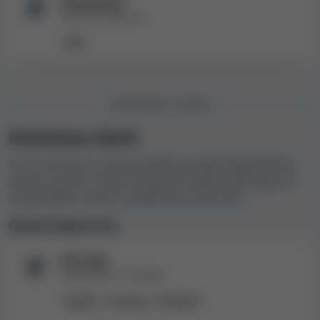
Tradizionali
importante, poiché il suo scopo è quello di risolvere gli
Valute fiat supportate.
eventuali problemi relativi alla registrazione su Casino
333, alla gestione del conto di gioco, alla procedura di
EUR
prelievo ecc. A giudicare dalle risposte che abbiamo
ricevuto, riteniamo che l'assistenza clienti di Casino 333
sia
buona
.
ASSISTENZA CLIENTI
Giochi e slot disponibili su Casino 333
Assistenza clienti
Casino 333 ha questi
tipi di giochi da casinò in offerta
:
Vuoi conoscere i tipi di assistenza clienti disponibili in
Slot machine, Roulette, Giochi con jackpot, Altri giochi.
questo casinò? Scopri le opzioni relative alla lingua e i
canali offerti, oltre ai risultati dei nostri test.
Sono disponibili giochi di
7 provider di giochi da
Opzioni linguistiche
casinò
. Ecco quali: Pragmatic Play, Greentube,
Gaming1, Air Dice, Darwin gaming, Amusnet, E-gaming.
Sito web
Disponibile...
3
lingue
Bonus e codici promo per Casino 333
Inglese
Francese
Olandese
I bonus, per i giocatori nuovi o quelli già esistenti, sono