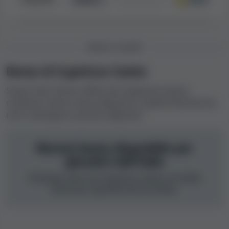
Authority
.
Informazioni sui metodi di pagamento e
sui limiti sulle vincite e sui prelievi
BONUS CASINÒ
CryptoLeo Casino accetta
Bonus di CryptoLeo Casino
29 opzioni di pagamento
.
Comprende: Neteller, Skrill, PaysafeCard, Payz
Scopri tutti i bonus offerti da CryptoLeo Casino,
(ecoPayz) , VISA, Mastercard, WebMoney, Bitcoin (BTC),
compresi i bonus senza deposito e quelli di benvenuto
AstroPay, Bank transfer, ApplePay, Flexepin, Litecoin
che si ottengono al primo deposito.
(LTC), Ethereum (ETH), Dogecoin (DOGE), Binance
Smart Chain (BSC), Ripple (XRP), USD Coin (USDC),
Cardano (ADA), Tron (TRX), Tether (USDT), Binance Coin
Nessun bonus disponibile per
(BNB), MuchBetter, Google Pay, Rapid Transfer,
giocatori dall'Italia
eCashout, Interac e-Transfer, Interac, CashtoCode.
Purtroppo, pare che CryptoLeo Casino non abbia
Spesso esistono restrizioni su quanti soldi i giocatori
bonus per i giocatori del tuo Paese.
possono vincere o prelevare nei casinò online. In molti
casi, le soglie sono abbastanza elevate da non
scoraggiare la maggioranza dei giocatori, ma alcuni