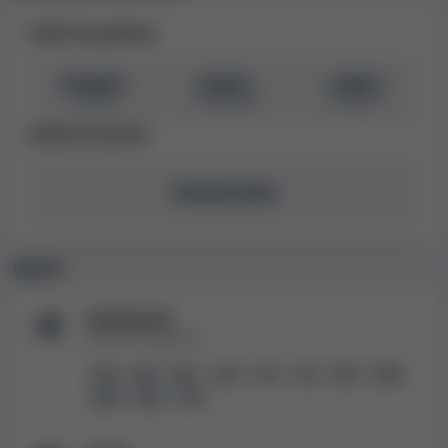
essere disponibili sia per i depositi che per i
Limiti di prelievo
prelievi. Inoltre, alcune opzioni potrebbero
essere disponibili solo in Paesi selezionati.
10.000 €
3.000 €
1.000 €
al mese
a settimana
al giorno
Opzioni sulle lingue e sull'assistenza
Limiti di vincita
clienti
Sconosciuto
Per poter guidare i giocatori verso i casinò dotati di
assistenza clienti e sito web in una lingua a loro
comprensibile, esaminiamo le opzioni disponibili come
Valute
parte della nostra procedura di valutazione. La tabella
che segue contiene informazioni sulle lingue disponibili
Tradizionali
presso CryptoLeo Casino.
Valute fiat supportate.
Lingua
Sito web
Assistenza clienti
Live chat
EUR
AUD
BRL
CAD
CHF
CZK
GBP
MXN
NOK
NZD
PLN
24/7
Inglese