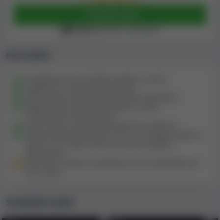
Sito del casinò
Accetta
giocatori dall'Italia
Pro e contro
Progettazione di siti Web semplice e pulita
Supporto in chat disponibile 24/7
Varie opzioni di gioco responsabile disponibili
Elaborazione dei prelievi rapida, in base
all’esperienza dei giocatori
Versa, gioca e preleva direttamente in Bitcoin
Ampia selezione di giochi, tra cui un'ampia varietà di
giochi con croupier dal vivo, slot con jackpot
progressivo
Non tutti i metodi di pagamento sono disponibili per
tutti i paesi
Screenshot casinò