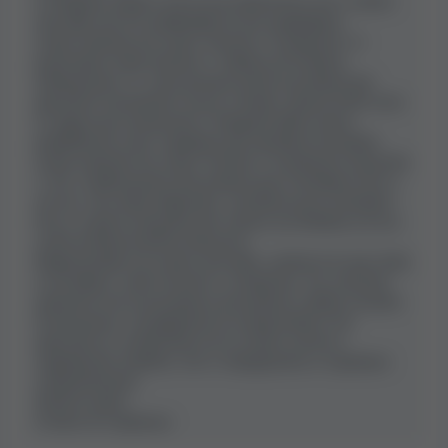
Ci dispiace sapere che la tua esperienza con il nostro
dovuto ricevere. Dopodiché, hanno cancellato tutte le
se il giocatore effettua un deposito, i bonus senza
sito web non ha soddisfatto le tue aspettative.
offerte bonus, le ruote, i FS che prima ricevevo
deposito o spin gratuiti vengono dati ai giocatori senza
Come indicato nei nostri Termini e Condizioni, in
regolarmente.
particolare nella Sezione 7: Politica di Prelievo,
bisogno di versare. Tuttavia, tra le promozioni offerte
Sottosezione 12, sono previsti limiti di prelievo per
dai casinò è possibile trovare anche altri codici bonus,
Per quanto riguarda i prelievi, l'ultima volta che
garantire transazioni sicure e fluide. Questi limiti sono
bonus di benvenuto alla registrazione e programmi
in vigore per preservare l'integrità della nostra
hanno creato un limite di prelievo di $1500 al giorno,
fedeltà.
piattaforma e per rispettare gli standard normativi.
il che è una vera barzelletta. A parte questo, non
Come indicato nei nostri Termini e Condizioni (Clausola
hanno nemmeno sbloccato i miei pagamenti fino
Attualmente la nostra banca dati ha
3 bonus di
7.10), l'elaborazione dei prelievi può richiedere fino a
all'ultimo. Il prelievo attuale che sto aspettando è di
CryptoLeo Casino
:
24 ore. Una volta elaborato, il prelievo può richiedere
23 ore e 20 minuti al momento della recensione, e
fino a 5 giorni lavorativi per essere accreditato sul tuo
75% fino a 1.500 €
conto tramite bonifico bancario.
l'assistenza dice solo che può richiedere fino a 24 ore.
Registrandoti sul nostro sito web, confermi di aver letto
Rispetto ad altri marchi di criptovalute, non ho mai
100% fino a 2.500 €
e accettato i nostri termini e condizioni. Pur essendo
aspettato più di un'ora per ricevere il prelievo.
spiacenti che la procedura di prelievo ti abbia causato
50% fino a 1.000 €
frustrazione, ti preghiamo di comprendere che
Questo casinò è per giocatori amatoriali, una volta
operiamo in conformità con le nostre norme e
Alcune offerte potrebbero essere fruibili solo per
regolamenti stabiliti, che ci impegniamo a rispettare
ricevuti i miei pagamenti, non tornerò mai più a
giocatori di determinate aree geografiche. Per sapere
costantemente.
giocare.
quali bonus puoi richiedere, consulta la sezione
Distinti saluti,
Il team di CryptoLeo
'
Bonus
' di questa recensione.