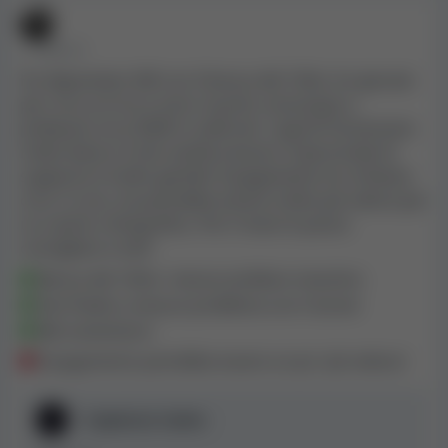
L'assistenza continua a dirmi "è stato aperto un
ticket affinché il dipartimento competente risolva il
• 2 ANNI FA
problema, sii paziente". Servizio clienti scioccante.
Evitare!
Ho depositato 50€ con il bonus del 150%, ho giocato
per circa un'ora e sono riuscito comunque a
prelevare circa 950€ in soldi veri. I giochi funzionano
molto bene e il sito sembra buono. Il personale di
supporto è molto gentile! Il pagamento ha richiesto
circa 12 ore, ma potrebbe essere molto più veloce per
un casinò crittografico. Per il resto lo posso
consigliare a tutti
Bonus del 150%+ nessun prelievo massimo
Sito fluido e nessun problema con il server
Bel sostenitore
Il pagamento potrebbe essere un po' più veloce!
CryptoLeo Casino