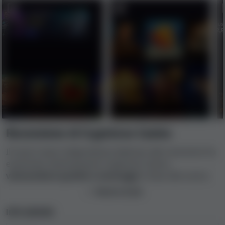
Recensione di CryptoLeo Casino
Il nostro team indipendente dedicato alle recensioni ha
esaminato attentamente CryptoLeo Casino,
valutandone qualità e svantaggi
in base alla nostra
procedura di recensione dei casinò
. Per stabilire la
Mostra di più
sicurezza di questo casinò, il nostro team dedicato alle
recensioni ha esaminato fattori fondamentali, come la
Info azienda
correttezza dei suoi Termini e condizioni, le licenze, i