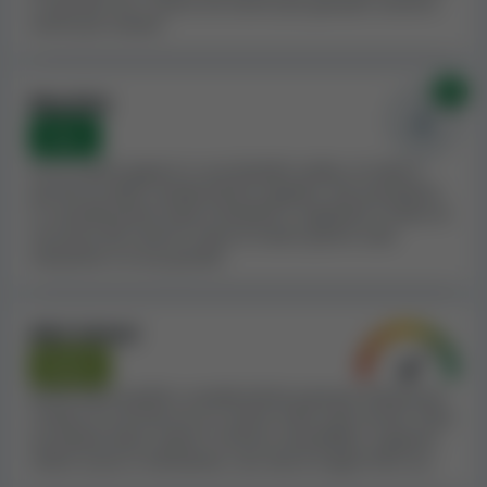
è naturale che i casinò che hanno più giocatori avranno
un'opzione raccomandabile per i giocatori in cerca di
anche più reclami.
un casinò online che crei un ambiente di giustizia per i
propri clienti.
0x
Blacklist
Nota:
ci risulta che CryptoLeo Casino sia
None
collegato ad altri 11 casinò online. Dato che
Se un casinò appare in una blacklist valida, di solito è
siamo al corrente della correlazione tra questi
perché ha delle caratteristiche negative. Noi prendiamo
casinò. abbiamo tenuto in considerazione le
in considerazione tutte le blacklist e regoliamo l'Indice di
caratteristiche del casinò collegato nel nostro
sicurezza del casinò in base al nostro parere sulla
calcolo dell'Indice di sicurezza di CryptoLeo
situazione e la sua gravità.
Casino. La correlazione tra questi casinò ha
determinato un Indice di sicurezza più alto di
Altri fattori
quello che questo casinò avrebbe avuto da
solo.
Neutri
Anche altre qualità e caratteristiche possono influenzare
l'Indice di sicurezza di un casinò: limiti sulle vincite, limiti
T&C di CryptoLeo Casino
di prelievo bassi, giochi o licenze contraffatte, supporto
clienti scarso o inesistente, una rete di negozi fisici ecc.
Per recensire i casinò online,
esaminiamo