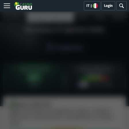
IT
|
Login
PANORAMICA
SICUREZZA E CORRETTEZZA
GIOCHI
BONUS
PAGAMENT
Recensione di CryptoLeo Casino
Indice di sicurezza
Feedback degli utenti
Buono
8.7
12 recensioni
Alto
Endri K.
06/2026
Leggi la recensione di CryptoLeo Casino, i reclami e
molto altro. Scopri perché lo consideriamo un ottimo
casinò.
Importante (1)