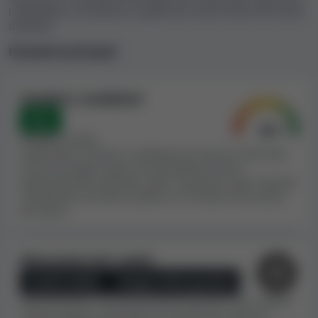
Correttezza e sicurezza di CryptoLeo
l'affidabilità, correttezza e qualità dei casinò online del nostro
Casino
database.
Parametri principali
Per calcolare l'Indice di sicurezza di un casinò, usiamo
una formula complessa che tiene in considerazione
le tante informazioni
che abbiamo raccolto e valutato
Termini e condizioni
nella nostra recensione. Sono compresi termini e
Equi
condizioni del casinò, reclami dei giocatori, entrate
stimate, blacklist e molti altri elementi.
Problemi trovati:
Analizziamo i termini e condizioni di ciascun casinò alla
Per la nostra recensione di CryptoLeo Casino, abbiamo
ricerca di regole inique che potrebbero essere
esaminato e analizzato attentamente i suoi Termini e
potenzialmente utilizzate contro i giocatori. Ogni clausola
considerata scorretta risulterà in un Indice di sicurezza
condizioni.
Non abbiamo individuato regole o
più basso.
clausole che reputiamo ingiuste o svantaggiose.
È un
buon segno, poiché regole di questa natura potrebbero
essere usate per evitare di pagare le vincite ai giocatori.
Dimensioni del casinò
In base ai nostri calcoli approssimativi o alle
Casinò medio
Gruppo molto grande
informazioni che abbiamo raccolto, CryptoLeo Casino è
Generalmente i casinò più grandi sono più sicuri, poiché
un
casinò online molto grande
. In rapporto alle sue
introiti maggiori permettono di rimborsare anche le