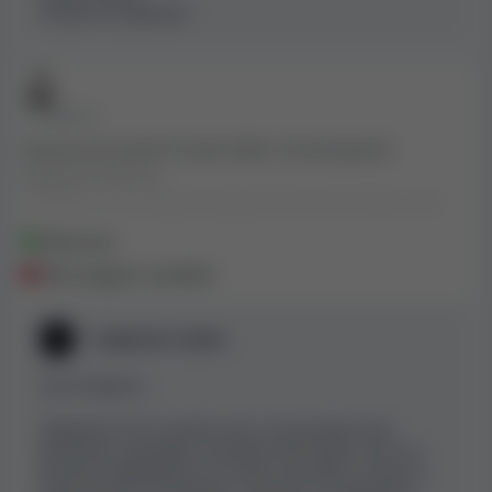
Il team di CryptoLeo.
• 1 ANNO FA
Giocare al casinò è stato bello. Grandi giochi.
Supporto live ok.
I prelievi non vengono pagati nemmeno dopo aver
verificato il tuo account.
Nessuno
Ho provato a effettuare un prelievo 3 volte, ma è
Non pagare i prelievi
stato annullato.
Molto frustrante
Dopo aver chiuso l'account ho ricevuto un'e-mail in
CryptoLeo Casino
cui si diceva che il mio account necessitava di verifica
Cara mrgazza,
per il prelievo. Incredibile.
Sappiamo che la verifica non è la procedura più
piacevole e potrebbe richiedere del tempo, ma è un
processo obbligatorio sul nostro sito web. In base ai