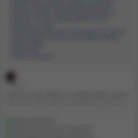
nostri termini e condizioni, clausola 7.4, abbiamo il
diritto di richiedere documenti di identificazione,
nonché di verificare i metodi di deposito/prelievo.
Siate certi che tutti i dati sono protetti e che la
prendiamo sul serio.
Riassumendo quanto sopra, concludiamo che, secondo
le nostre regole, i prelievi saranno elaborati dopo la
verifica positiva.
Distinti saluti,
Il team di CryptoLeo
• 2 ANNI FA
I giochi e le altre offerte sono paragonabili a quelli di
altri casinò online. Nessuna lamentela sui giochi, sul
programma VIP o altro. Il mio unico problema era/è
con il servizio clienti che si occupa specificamente dei
selezione del gioco
prelievi.
Supporto 24 ore su 24, 7 giorni su 7
ampia gamma di valute supportate