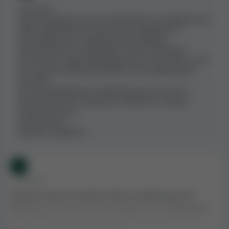
Stati Uniti, dove vedi recensioni dai tuoi paesi e ti
Ciao caro!
viene detto in chat dal vivo che puoi giocare, non
Siamo spiacenti che la tua esperienza su CryptoLeo non
crederci, non innamorarti di quello di cui mi sono
abbia soddisfatto del tutto le tue aspettative. Ci
piacerebbe avere l'opportunità di indagare
appena innamorato, sono bugiardi e truffatori che
ulteriormente il tuo feedback. Potresti contattarci
sapevano che avevo depositato e mi ha detto che
all'indirizzo
support@cryptoleo.com
Lavoreremo con te
potevo giocare dal Regno Unito, quindi avrei speso i
per risolvere eventuali problemi il più rapidamente
miei soldi e non li avrei richiesti indietro
possibile.
La tua soddisfazione è importante per noi, caro, e
faremo del nostro meglio per migliorare l'attuale
Chat dal vivo di persone pienamente consapevoli dei
sistema di bonus.
termini delle condizioni ma vorrebbero che tu effettui
Distinti saluti,
il tuo deposito e perdi o se vinci non ti pagheranno
Squadra CryptoLeo.
perché vieni da un paese limitato anche se ti hanno
detto che puoi giocare quindi depositi e non c'è
modo di prelevare
• 3 ANNI FA
Per favore, per favore, sii consapevole di loro
Questo casinò è iniziato male, ho effettuato più
depositi e non ho mai vinto nulla. Poi ho depositato
Ho screenshot di ogni singola chat dal vivo che ho
oltre 1000 in btc che ha automaticamente allegato i
avuto con questa azienda dall'inizio alla fine con le tre