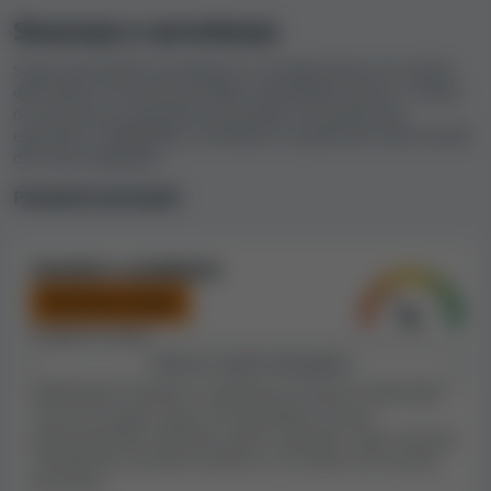
Sicurezza e correttezza
Indice di sicurezza di Robin Hood Bingo
Scopri quali fattori prendiamo in considerazione nel calcolo
Casino: è sicuro e onesto?
dell'Indice di sicurezza di Robin Hood Bingo Casino. L'Indice
di sicurezza è il parametro principale che usiamo per
Per calcolare l'Indice di sicurezza di un casinò, usiamo
esprimere l'affidabilità, correttezza e qualità dei casinò online
una formula complessa che tiene in considerazione
del nostro database.
una moltitudine di informazioni
che abbiamo
Parametri principali
raccolto e valutato nel corso del nostro processo di
valutazione. Per esempio: termini e condizioni del
casinò, reclami dei giocatori, introiti stimati, blacklist e
Termini e condizioni
altro ancora.
Piuttosto iniqui
Esaminando Robin Hood Bingo Casino, abbiamo letto e
Problemi trovati:
analizzato approfonditamente i suoi Termini e
Mostra analisi dettagliata
condizioni. Abbiamo trovato alcune regole o clausole
Analizziamo i termini e condizioni di ciascun casinò alla
che non ci piacciono e, nel complesso,
riteniamo che i
ricerca di regole inique che potrebbero essere
T&C siano piuttosto ingiusti
. Regole ingiuste o
potenzialmente utilizzate contro i giocatori. Ogni clausola
considerata scorretta risulterà in un Indice di sicurezza
svantaggiose possono essere usate contro i giocatori,
più basso.
per trattenere le loro vincite. Pertanto, in base alle