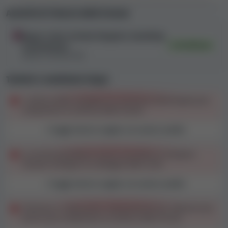
Autorità di rilascio delle licenze
Termini e condizioni di Robin Hood Bingo
Regno Unito (United Kingdom Gambling
Verificata
Commission)
Casino
058267-R-334552-005
Per valutare i casinò online,
esaminiamo
Termini e condizioni iniqui
attentamente i Termini e condizioni di ogni casinò
per monitorarne la correttezza
. Nei T&C di molti
L'utilizzo della strategia di scommessa Martingala può
casinò, individuiamo delle clausole che riteniamo
comportare la confisca delle vincite
ingiuste o potenzialmente penalizzanti. In alcuni casi,
Leggi tutta la regola e la nostra analisi
queste regole possono essere usate come scusa per
non pagare le vincite ai giocatori.
Le vincite potrebbero essere annullate se vengono
Nel corso della nostra procedura di revisione, abbiamo
rilevate strategie di conteggio delle carte
trovato alcune regole o clausole discutibili. Per questo,
Leggi tutta la regola e la nostra analisi
riteniamo che i Termini e condizioni di Robin Hood
Bingo Casino siano in qualche modo ingiusti
.
Prelevare e ridepositare ripetutamente per ottenere più
bonus può comportare la confisca delle vincite