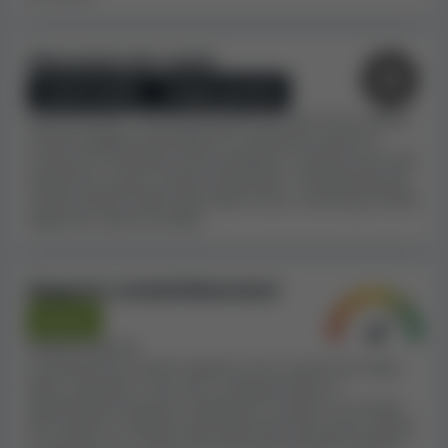
nostre scoperte, raccomandiamo cautela, se si sceglie
di giocare in questo casinò.
Dimensioni del casinò
Robin Hood Bingo Casino è un
casinò online grande
, in
Casinò medio
Gruppo grande
base alle nostre stime o informazioni raccolte. In
Generalmente i casinò più grandi sono più sicuri, poiché
rapporto alle sue dimensioni, questo casinò ha una
introiti maggiori permettono di rimborsare anche le
bassa quantità di vincite oggetto di dispute nei
vincite più consistenti senza problemi, e poiché sono stati
testati da un gran numero di giocatori. Consideriamo gli
reclami inviati dai giocatori
. Prendiamo in
introiti stimati relativi agli ultimi 4 anni, nonché gli introiti
considerazione la correlazione tra dimensioni del
degli altri casinò correlati.
casinò e reclami dei giocatori in relazione, poiché i
casinò più grandi tendono a ricevere più reclami, per
via del maggior numero di giocatori.
Rapporto reclami/dimensioni
In base alle informazioni che abbiamo trovato, Robin
Buono
Hood Bingo Casino non è menzionato in alcuna
Reclami totali:
0
blacklist rilevante. La presenza di un casinò in una
La presenza di reclami significa che il casinò non tratta
bene i giocatori o che non si comporta bene in
blacklist, come la nostra
blacklist di Casino Guru
, può
determinate situazioni. Valutiamo il numero e la serietà
indicare che i giocatori non vengono trattati bene.
dei reclami in relazioni alle dimensioni del casinò, poiché
Raccomandiamo ai giocatori di prendere in
è naturale che i casinò che hanno più giocatori avranno