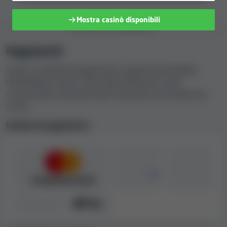
Opzioni per le lingue e assistenza clienti
Mostra casinò disponibili
METODI DI PAGAMENTO
disponibili
Pagamenti
Quando analizziamo i casinò online, raccogliamo
informazioni sulla loro assistenza clienti e sulle opzioni
Scopri i metodi di pagamento supportati da Robin
relative alle lingue. Le opzioni disponibili su Robin Hood
Hood Bingo Casino, oltre alle limitazioni e alle
Bingo Casino si trovano nella tabella qui sotto.
commissioni associate alle transazioni verso/dal tuo
conto.
Lingua
Sito web
Assistenza clienti
Live chat
Metodi di pagamento
Inglese
Il nostro team ha contattato l'assistenza clienti durante
il processo di revisione per ottenere un quadro preciso
della qualità del servizio. Riteniamo l'assistenza clienti
un elemento importante, poiché può essere
estremamente d'aiuto in caso di problemi con la
registrazione, con il conto, con i prelievi o qualsiasi altra