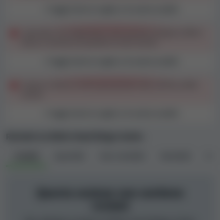
Nota:
le nostre scoperte specifiche derivanti
Leggi tutta la regola e la nostra analisi
dall'analisi dei T&Cs sono disponibili
qui
.
I giocatori che depositano solo quando vengono offerti
bonus rischiano di perdere le loro vincite
Reclami degli utenti per Robin Hood
Bingo Casino
Leggi tutta la regola e la nostra analisi
Il nostro approccio verso la valutazione dei casinò fa
Il gioco a basso rischio può portare alla confisca delle
molto affidamento sui reclami dei giocatori, perché ci
vincite
danno
importanti informazioni sulle difficoltà
Leggi tutta la regola e la nostra analisi
riscontrate dai giocatori e sul modo in cui i casinò le
affrontano
. Quando calcoliamo l'Indice di sicurezza di
Reclami su Robin Hood Bingo Casino
un casinò, prendiamo in considerazione tutti i reclami
ricevuti al nostro
Centro di risoluzione reclami
, oltre a
Tutti
(0)
Aperti
(0)
Non risolti
(0)
Risolti
(0)
Rifi
quelli inviati tramite altri canali.
Al momento abbiamo
0 reclami riguardanti
Questa sezione non contiene
direttamente questo casinò
nel nostro database,
reclami
insieme a
9 reclami relativi ad altri casinò collegati
. A