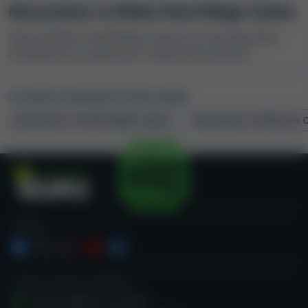
Discussione su Robin Hood Bingo Casino
Parla di Robin Hood Bingo Casino con altri giocatori:
condividi la tua opinione o chiedi informazioni.
Le nostre recensioni di altri casinò
Recensione di AdmiralBet Casino
Recensione di Betsson 
Casino Guru
SEGUICI
Vogliamo che i giocatori comprendano il gioco
d'azzardo.
GUIDA AL GIOCO D'AZZARDO
Come scegliere un casinò