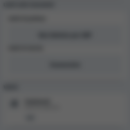
difficoltà con Robin Hood Bingo Casino. In base ai
Limiti sulle transazioni
nostri test e alle informazioni che abbiamo raccolto,
Robin Hood Bingo Casino ha una
Limiti di prelievo
buon assistenza
clienti
.
Non limitato per GBP
Slot e altri giochi di Robin Hood Bingo
Limiti di vincita
Casino
Su Robin Hood Bingo Casino, è possibile trovare
questi
Sconosciuto
tipi di giochi
: Slot machine, Bingo, Giochi con jackpot,
Gratta e vinci, Altri giochi.
Sono disponibili i giochi di
Valute
14 game provider
. Ecco
quali: Pragmatic Play, Eyecon, Gameburger Studios,
Northern Lights Gaming, Games Global, Gaming
Tradizionali
Valute fiat supportate.
Realms, Light & Wonder, Reel Kingdom, Neon Valley
Studios, Wizard games, Stormcraft Studios, Triple Edge
GBP
Studios, Fortune Factory Studios, All For One Studios
(ALL41).