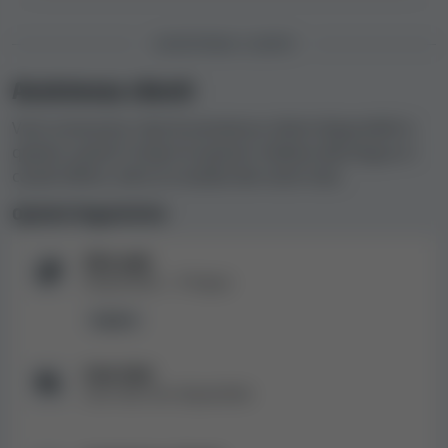
ASSISTENZA CLIENTI
Bonus e codici di Robin Hood Bingo
Casino
Assistenza clienti
I casinò online offrono bonus ai giocatori nuovi o già
Vuoi conoscere i tipi di assistenza clienti disponibili in
esistenti per incentivarli ad aprire un conto e
questo casinò? Scopri le opzioni relative alla lingua e i
cominciare a giocare. Bonus senza deposito, spin
canali offerti, oltre ai risultati dei nostri test.
gratuiti e bonus deposito sono alcuni dei tipi di bonus
Opzioni linguistiche
più cercati. I bonus senza deposito possono essere
ottenuti registrando un account nel casinò, mentre i
Sito web
bonus deposito si ottengono effettuando un
Disponibile...
1
lingua
versamento. Tra le promozioni offerte dai casinò
troviamo inoltre codici bonus, bonus di benvenuto per
Inglese
la registrazione e programmi fedeltà.
Live chat
Attualmente, nella nostra banca dati c'è
1 bonus di
Live chat non disponibile
Robin Hood Bingo Casino
:
100% fino a £50