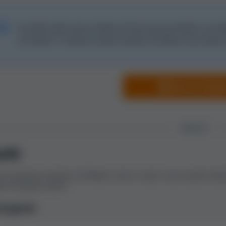
enze e informazioni sull'azienda
Il calcolo del nostro Indice di Sicurezza prende in consi
es Casino è di proprietà di Wpokies NV e, secondo le nostre 
correlati e i reclami inviati tramite siti diversi da Casin
0,000. In base agli introiti, lo consideriamo uno dei casinò o
quanto ne sappiamo,
WPokies Casino non ha ottenuto una l
Invia un recla
ioni di pagamento, limiti di prelie
GIOCHI
ies Casino supporta
12 metodi di deposito
. Comprende: P
ss, Neosurf, Bitcoin (BTC), Bank transfer, CashtoCode, Dog
chi
, Klarna.
a la gamma di giochi di WPokies Casino. Scopri i tipi di giochi dispon
inò online impongono frequentemente delle limitazioni relat
ari di questo casinò.
levare. Sebbene in genere siano abbastanza elevati per la ma
i sulle vincite o sui prelievi sono abbastanza restrittivi. E
di giochi
mazioni quando valutiamo i casinò. La tabella qui sotto mostra 