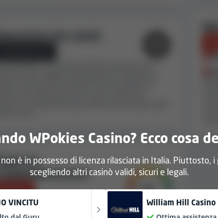
ocatori.
Alt
se alle informazioni che abbiamo trovato, WPokies Casino no
imensioni del casinò
esenza di un casinò in una blacklist, come la nostra
blacklis
Ne
engono trattati bene. Raccomandiamo ai giocatori di prend
Casinò piccolo
Gi
egliere un casinò in cui giocare.
neralmente i casinò più grandi sono più sicuri,
Op
iché introiti maggiori permettono di rimborsare
Anch
essivamente, considerando anche altri fattori che contrib
che le vincite più consistenti senza problemi, e
influ
iché sono stati testati da un gran numero di
ttenuto un
Indice di sicurezza pari a 1.0, che consideria
sulle
ocatori. Consideriamo gli introiti stimati relativi agli
tori di evitare questo casinò e cercare un'alternativa con un
cont
timi 4 anni.
rete 
ando WPokies Casino? Ecco cosa d
rmini e condizioni di WPokies Casi
apporto
on è in possesso di licenza rilasciata in Italia. Piuttosto, i
scegliendo altri casinò validi, sicuri e legali.
alutare i casinò online,
esaminiamo attentamente i Termini
eclami/dimensioni
torarne la correttezza
. Nei T&C di molti casinò, individui
Pessimo
zialmente penalizzanti. In alcuni casi, queste regole poss
O VINCITU
William Hill Casino
clami totali:
3
te ai giocatori.
erti
0
lto dal Guru
Ottima assistenza 