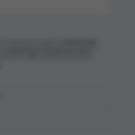
e di recensioni di casinò ha
attentamente
tra
metodologia di recensione dei casinò
. Il
 termini e delle condizioni del casinò, le
azioni e altri importanti fattori per
determinare
ù
ia di mezzo.
ari fattori esaminati, rispecchia la sicurezza e
ggiore è la garanzia di poter giocare e veder
one
alizzato un Indice di sicurezza Molto basso,
tire correttezza e sicurezza, in base alla nostra
 per saperne di più su questo casinò. In questo
er te.