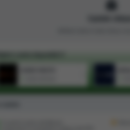
Casinò chiu
WPokies Casino è stato chiuso e non 
gliori casinò disponibili IT
CASINO VINCITU
Willi
Scelto dal Guru
Ott
e contro
Il casinò è amico dei Bitcoin
Ness
Ai giocatori è consentito l’utilizzo del VPN