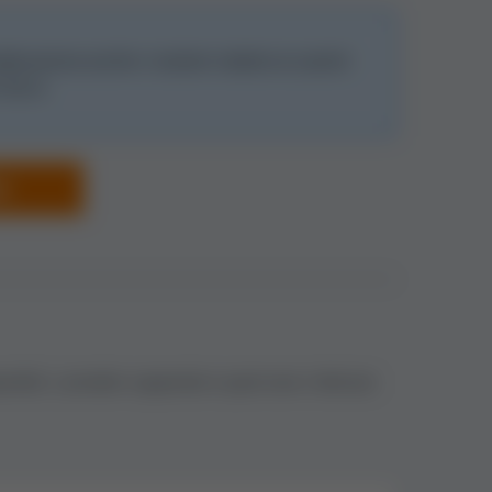
derazione anche i reclami relativi ai casinò
stime, i suoi introiti annuali sono maggiori di
o Guru.
nline più piccoli sul mercato.
icenza di gioco ufficiale
.
mo
vo e limiti di vincita
aysafeCard, VISA, Mastercard, American
ecoin (DOGE), Bitcoin Cash (BCH), Litecoin
ibili, i provider supportati e quali sono i titoli più
ive agli importi che i giocatori possono vincere
ggior parte dei giocatori, in diversi casinò i
cco perché controlliamo sempre queste
i limiti di vincita e di prelievo applicati dal