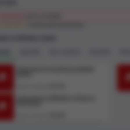
rtante
asino Guru,
i giocatori possono valutare e recensire i cas
ienze. In base a queste informazioni, calcoliamo un punteg
Avvertenza:
Giochi contraffatti
i che va da Terribile a Eccellente.
Importante:
Il casinò opera senza licenza
oppo, ancora non ci sono recensioni degli utenti per WPokie
ami su WPokies Casino
videre la tua esperienza con questo casinò, positiva o negati
ti
(3)
Aperti
(0)
Non risolti
(3)
Risolti
(0)
Rifi
Nota:
le recensioni degli utenti potrebbero non rispecc
Il giocatore ha riscontrato problemi
Alcuni casinò potrebbero inviare recensioni false per m
tecnici.
degli utenti; inoltre, possono esserci giocatori insoddi
A$1.385
Importo contestato:
negative per abbassare il punteggio del casinò. Facciam
calcolare un punteggio accurato relativo al feedback d
Il giocatore ha difficoltà a ritirare le
il feedback degli utenti nel calcolo del nostro Indice di 
sue vincite.
A$5.000
Importo contestato: