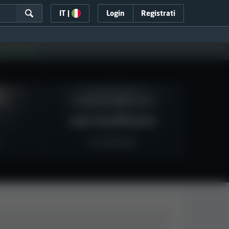
IT
|
Login
Registrati
Accetto
za
Feedback degli utenti
Dati insufficienti
0 recensioni
Non
accetta