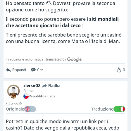
Ho pensato tanto 🙂. Dovresti provare la seconda
opzione come ho suggerito:
Il secondo passo potrebbero essere i
siti mondiali
che accettano giocatori dal ceco
:
Tieni presente che sarebbe bene scegliere un casinò
con una buona licenza, come Malta o l'Isola di Man.
Traduzione automatica:
0
Rispondi
Cita
zivrsn02
Radka
Bronzo
Repubblica Ceca
4 anni fa
Originale
Traduzione
Potresti in qualche modo inviarmi un link per i
casinò? Dato che vengo dalla repubblica ceca, vedo