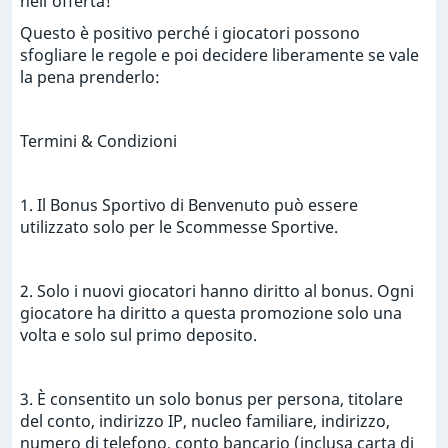
nell'offerta!
Questo è positivo perché i giocatori possono
sfogliare le regole e poi decidere liberamente se vale
la pena prenderlo:
Termini & Condizioni
1. Il Bonus Sportivo di Benvenuto può essere
utilizzato solo per le Scommesse Sportive.
2. Solo i nuovi giocatori hanno diritto al bonus. Ogni
giocatore ha diritto a questa promozione solo una
volta e solo sul primo deposito.
3. È consentito un solo bonus per persona, titolare
del conto, indirizzo IP, nucleo familiare, indirizzo,
numero di telefono, conto bancario (inclusa carta di