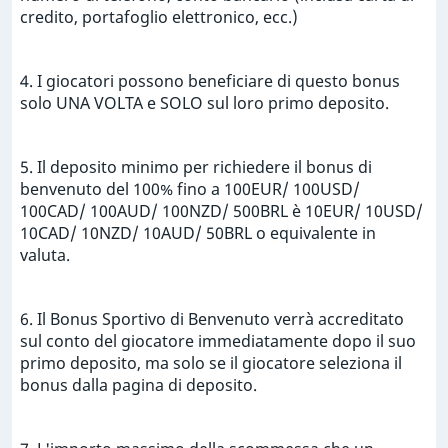
credito, portafoglio elettronico, ecc.)
4. I giocatori possono beneficiare di questo bonus
solo UNA VOLTA e SOLO sul loro primo deposito.
5. Il deposito minimo per richiedere il bonus di
benvenuto del 100% fino a 100EUR/ 100USD/
100CAD/ 100AUD/ 100NZD/ 500BRL è 10EUR/ 10USD/
10CAD/ 10NZD/ 10AUD/ 50BRL o equivalente in
valuta.
6. Il Bonus Sportivo di Benvenuto verrà accreditato
sul conto del giocatore immediatamente dopo il suo
primo deposito, ma solo se il giocatore seleziona il
bonus dalla pagina di deposito.