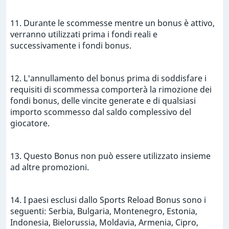
11. Durante le scommesse mentre un bonus è attivo,
verranno utilizzati prima i fondi reali e
successivamente i fondi bonus.
12. L'annullamento del bonus prima di soddisfare i
requisiti di scommessa comporterà la rimozione dei
fondi bonus, delle vincite generate e di qualsiasi
importo scommesso dal saldo complessivo del
giocatore.
13. Questo Bonus non può essere utilizzato insieme
ad altre promozioni.
14. I paesi esclusi dallo Sports Reload Bonus sono i
seguenti: Serbia, Bulgaria, Montenegro, Estonia,
Indonesia, Bielorussia, Moldavia, Armenia, Cipro,