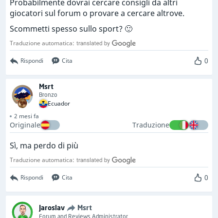
Probabilmente dovrai cercare consigli da altri
giocatori sul forum o provare a cercare altrove.
Scommetti spesso sullo sport? 🙂
Traduzione automatica:
0
Rispondi
Cita
Msrt
Bronzo
Ecuador
2 mesi fa
Originale
Traduzione
Sì, ma perdo di più
Traduzione automatica:
0
Rispondi
Cita
Jaroslav
Msrt
Forum and Reviews Administrator