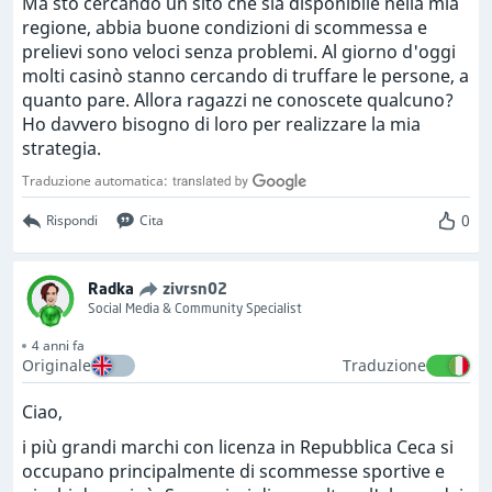
Ma sto cercando un sito che sia disponibile nella mia
regione, abbia buone condizioni di scommessa e
prelievi sono veloci senza problemi. Al giorno d'oggi
molti casinò stanno cercando di truffare le persone, a
quanto pare. Allora ragazzi ne conoscete qualcuno?
Ho davvero bisogno di loro per realizzare la mia
strategia.
Traduzione automatica:
0
Rispondi
Cita
Radka
zivrsn02
Social Media & Community Specialist
4 anni fa
Originale
Traduzione
Ciao,
i più grandi marchi con licenza in Repubblica Ceca si
occupano principalmente di scommesse sportive e