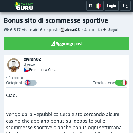
IT
|
Login
Bonus sito di scommesse sportive
6.517
visite
16
risposte
4 anni fa
Segui
zivrsn02
Aggiungi post
zivrsn02
Bronzo
Repubblica Ceca
4 anni fa
Originale
Traduzione
Ciao,
Vengo dalla Repubblica Ceca e sto cercando alcuni
casinò che abbiano bonus sul deposito sulle
scommesse sportive o anche bonus ogni settimana.