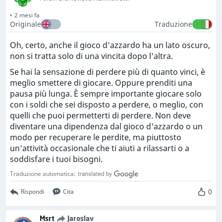
2 mesi fa
Originale
Traduzione
Oh, certo, anche il gioco d'azzardo ha un lato oscuro,
non si tratta solo di una vincita dopo l'altra.
Se hai la sensazione di perdere più di quanto vinci, è
meglio smettere di giocare. Oppure prenditi una
pausa più lunga. È sempre importante giocare solo
con i soldi che sei disposto a perdere, o meglio, con
quelli che puoi permetterti di perdere. Non deve
diventare una dipendenza dal gioco d'azzardo o un
modo per recuperare le perdite, ma piuttosto
un'attività occasionale che ti aiuti a rilassarti o a
soddisfare i tuoi bisogni.
Traduzione automatica:
0
Rispondi
Cita
Msrt
Jaroslav