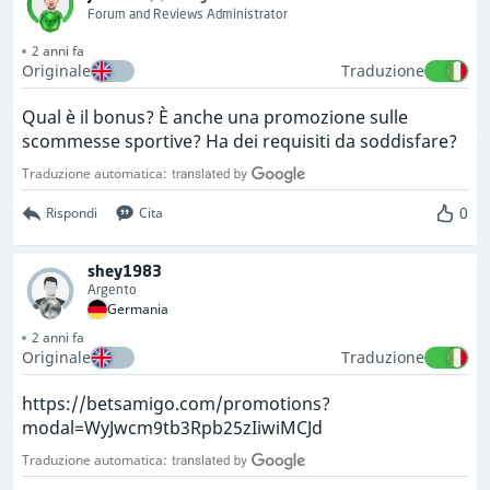
Forum and Reviews Administrator
2 anni fa
Originale
Traduzione
Qual è il bonus? È anche una promozione sulle
scommesse sportive? Ha dei requisiti da soddisfare?
Traduzione automatica:
0
Rispondi
Cita
shey1983
Argento
Germania
2 anni fa
Originale
Traduzione
https://betsamigo.com/promotions?
modal=WyJwcm9tb3Rpb25zIiwiMCJd
Traduzione automatica: