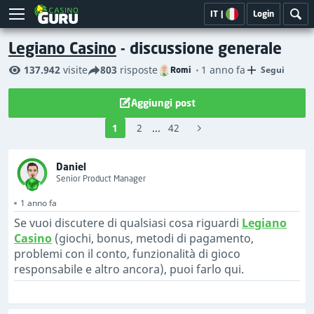
IT
|
Login
Legiano Casino
- discussione generale
137.942
visite
803
risposte
1 anno fa
Segui
Romi
Aggiungi post
1
2
...
42
Daniel
Senior Product Manager
1 anno fa
Se vuoi discutere di qualsiasi cosa riguardi
Legiano
Casino
(giochi, bonus, metodi di pagamento,
problemi con il conto, funzionalità di gioco
responsabile e altro ancora), puoi farlo qui.