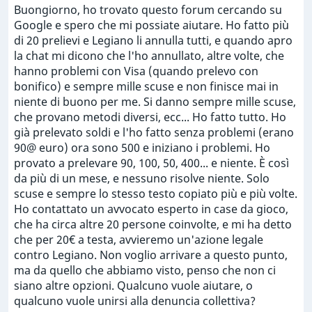
Buongiorno, ho trovato questo forum cercando su
Google e spero che mi possiate aiutare. Ho fatto più
di 20 prelievi e Legiano li annulla tutti, e quando apro
la chat mi dicono che l'ho annullato, altre volte, che
hanno problemi con Visa (quando prelevo con
bonifico) e sempre mille scuse e non finisce mai in
niente di buono per me. Si danno sempre mille scuse,
che provano metodi diversi, ecc... Ho fatto tutto. Ho
già prelevato soldi e l'ho fatto senza problemi (erano
90@ euro) ora sono 500 e iniziano i problemi. Ho
provato a prelevare 90, 100, 50, 400... e niente. È così
da più di un mese, e nessuno risolve niente. Solo
scuse e sempre lo stesso testo copiato più e più volte.
Ho contattato un avvocato esperto in case da gioco,
che ha circa altre 20 persone coinvolte, e mi ha detto
che per 20€ a testa, avvieremo un'azione legale
contro Legiano. Non voglio arrivare a questo punto,
ma da quello che abbiamo visto, penso che non ci
siano altre opzioni. Qualcuno vuole aiutare, o
qualcuno vuole unirsi alla denuncia collettiva?