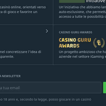
 casinò online, orientati verso
Un'iniziativa che abbiamo lan
a di gioco e favorire un
auto-esclusione, che permetta 
accesso a tutte le possibilità
CASINO GURU AWARDS
nel concretizzare l'idea di
Un progetto ambizioso che ha 
sparente.
aziende nel settore iGaming e
LA NEWSLETTER
la tua email
 18 anni e, secondo la legge, posso giocare in un casinò