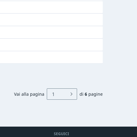
164.348
visite
550
visite
35
r
16.184
visite
6
10.658
visite
1
381.206
visite
Vai alla pagina
di
6
pagine
SEGUICI