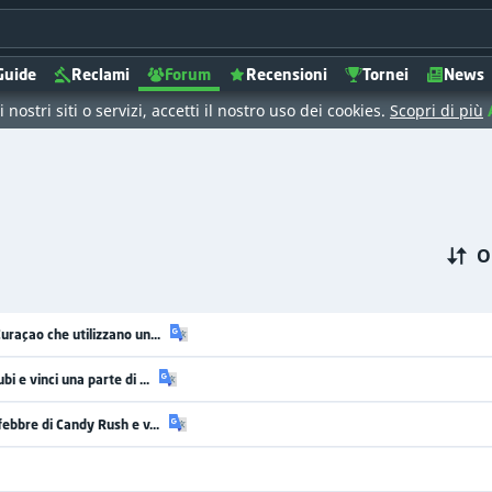
Guide
Reclami
Forum
Recensioni
Tornei
News
 nostri siti o servizi, accetti il nostro uso dei cookies.
Scopri di più
O
uraçao che utilizzano un...
i e vinci una parte di ...
febbre di Candy Rush e v...