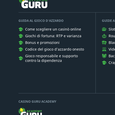
GUIDA AL GIOCO D'AZZARDO
GUIDE A
Come scegliere un casinò online
Slo
Giochi di fortuna: RTP e varianza
Rou
Bonus e promozioni
Bla
Codice del gioco d’azzardo onesto
Vid
Gioco responsabile e supporto
Bac
contro la dipendenza
Cra
CASINO GURU ACADEMY