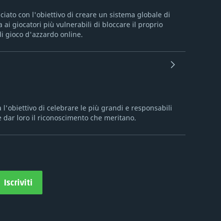
ciato con l'obiettivo di creare un sistema globale di
ai giocatori più vulnerabili di bloccare il proprio
 di gioco d'azzardo online.
l'obiettivo di celebrare le più grandi e responsabili
 dar loro il riconoscimento che meritano.
Iscriviti