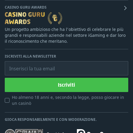
CASINO GURU AWARDS
Un progetto ambizioso che ha l'obiettivo di celebrare le più
grandi e responsabili aziende nel settore iGaming e dar loro
il riconoscimento che meritano.
ISCRIVITI ALLA NEWSLETTER
Inserisci la tua email
Iscriviti
Ho almeno 18 anni e, secondo la legge, posso giocare in
un casinò
GIOCA RESPONSABILMENTE E CON MODERAZIONE.