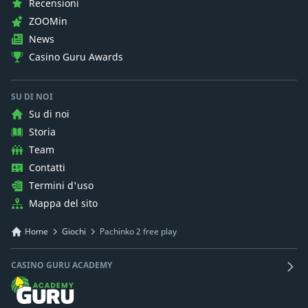
Recensioni
ZOOMin
News
Casino Guru Awards
SU DI NOI
Su di noi
Storia
Team
Contatti
Termini d'uso
Mappa del sito
Home
Giochi
Pachinko 2 free play
CASINO GURU ACADEMY