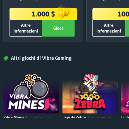
380 $
1
50 $
250 $
2
30 $
1.000 $
100
120 $
3
20 $
Altre
Altre
75 $
4
ALTRE INFORMAZIONI
Gioca
ALTRE INFO
informazioni
informazioni
50 $
5
750
Totale spin gratuiti:
250
Tot
Gioca
Chiudi
Gioca
25 $
6
Pragmatic Play
Creatori:
Pragmatic Play
25 $
7
GRATIS
Partecipazione:
GRATIS
25 $
8
Altri giochi di Vibra Gaming
25 $
9
25 $
10
Vibra Mines
di Vibra Gaming
Jogo da Zebra
di Vibra Gaming
Luc