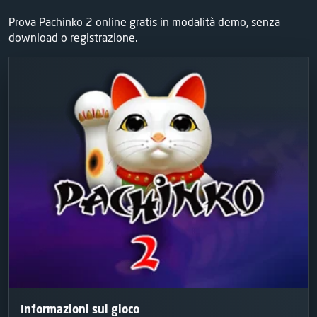
Prova Pachinko 2 online gratis in modalità demo, senza
download o registrazione.
Informazioni sul gioco