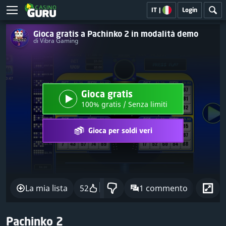
IT
|
Login
Gioca gratis a Pachinko 2 in modalità demo
di Vibra Gaming
Gioca gratis
100% gratis / Senza limiti
Gioca per soldi veri
La mia lista
52
1 commento
Con
Pachinko 2