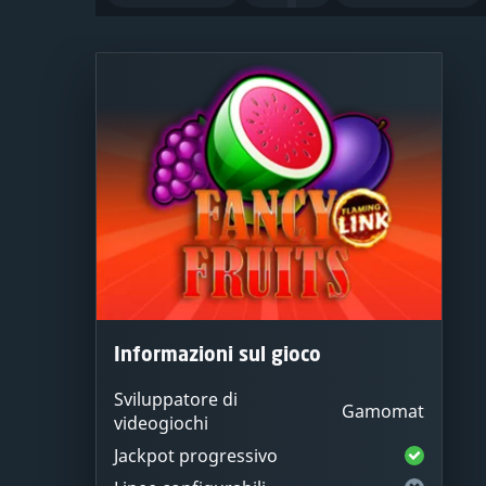
Informazioni sul gioco
Sviluppatore di
Gamomat
videogiochi
Jackpot progressivo