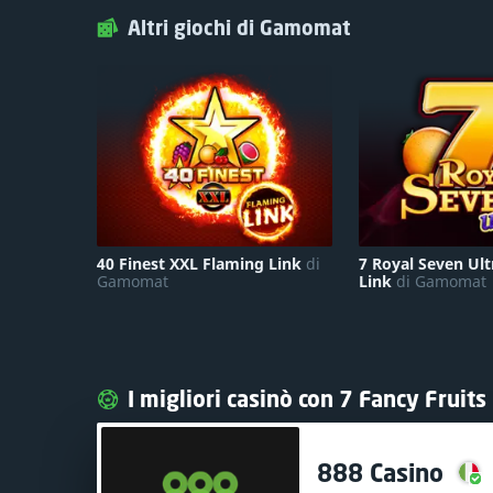
Altri giochi di Gamomat
40 Finest XXL Flaming Link
di
7 Royal Seven Ul
Gamomat
Link
di Gamomat
I migliori casinò con 7 Fancy Fruit
888 Casino