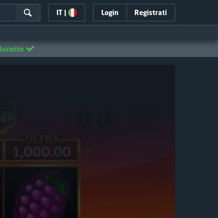
IT
|
Login
Registrati
Accetto