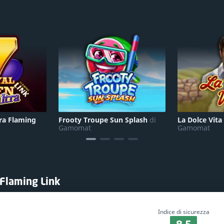
tra Flaming
Frooty Troupe Sun Splash
di
La Dolce Vit
Gamomat
Gamomat
s Flaming Link
Indice di sicurezza