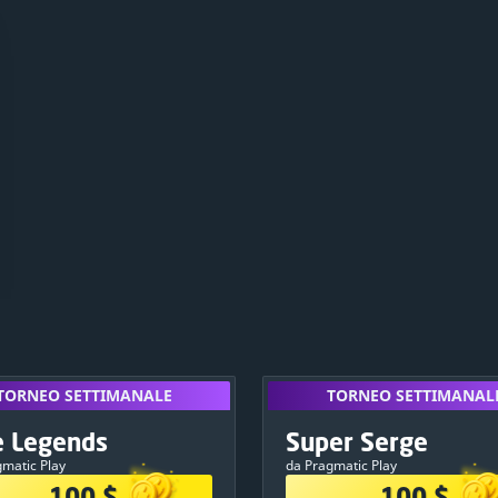
TORNEO SETTIMANALE
TORNEO SETTIMANAL
TORNEO SETTIMANALE
TORNEO SETTIMANAL
PREMI
PREMI
e Legends
Super Serge
:
01
:
09
06
:
01
:
09
100 $
100 $
gmatic Play
da Pragmatic Play
100 $
100 $
1
50 $