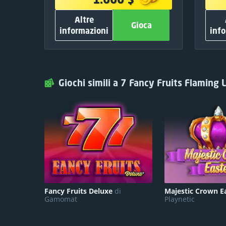
250 $
2
30 $
Altre
Gioca
120 $
3
20 $
informazioni
inf
75 $
4
ALTRE INFORMAZIONI
50 $
5
750
Totale spin gratuiti:
250
Gioca
Chiudi
25 $
6
Pragmatic Play
Creatori:
Pragm
25 $
7
Giochi simili a 7 Fancy Fruits Flaming 
GRATIS
Partecipazione:
GRAT
25 $
8
25 $
9
25 $
10
Fancy Fruits Deluxe
di
Majestic Crown E
Gamomat
Playnetic