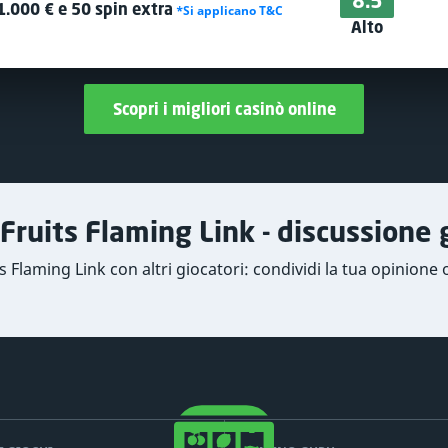
8.5
1.000 €
e 50 spin extra
*Si applicano T&C
Alto
Scopri i migliori casinò online
Fruits Flaming Link - discussione
ts Flaming Link con altri giocatori: condividi la tua opinione 