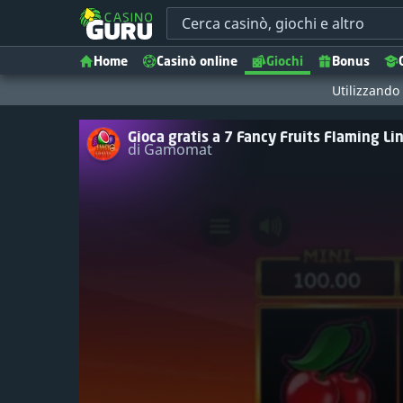
Home
Casinò online
Giochi
Bonus
Utilizzando i
Gioca gratis a 7 Fancy Fruits Flaming L
di Gamomat