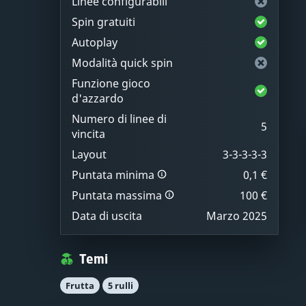
Linee configurabili
Spin gratuiti
Autoplay
Modalità quick spin
Funzione gioco
d'azzardo
Numero di linee di
5
vincita
Layout
3-3-3-3-3
Puntata minima
0,1 €
Puntata massima
100 €
Data di uscita
Marzo 2025
Temi
Frutta
5 rulli