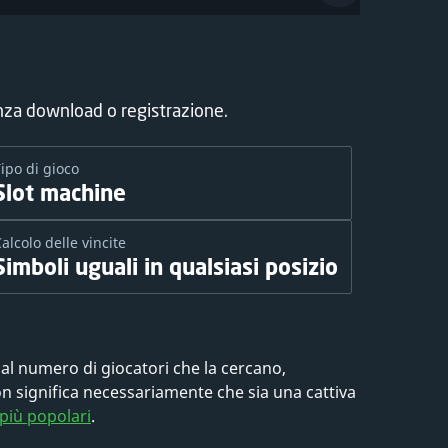
enza download o registrazione.
ipo di gioco
Slot machine
alcolo delle vincite
Simboli uguali in qualsiasi posizione
 al numero di giocatori che la cercano,
n significa necessariamente che sia una cattiva
 più popolari
.