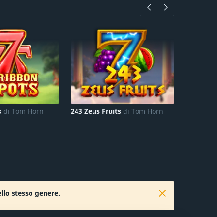
s
di Tom Horn
243 Zeus Fruits
di Tom Horn
243 Chili
ello stesso genere.