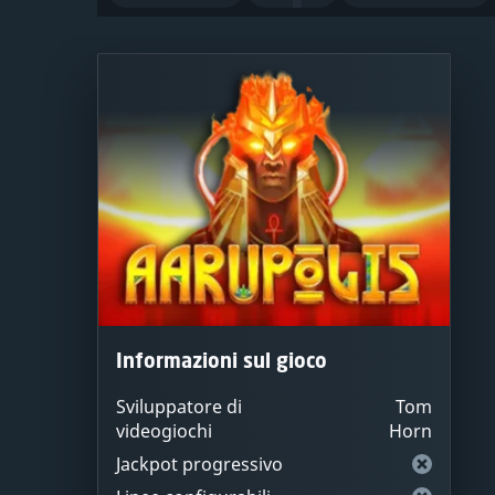
Informazioni sul gioco
Sviluppatore di
Tom
videogiochi
Horn
Jackpot progressivo