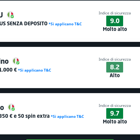
TU
Indice di sicurezza
9.0
NUS SENZA DEPOSITO
*Si applicano T&C
Molto alto
sino
Indice di sicurezza
8.2
1.000 €
*Si applicano T&C
Alto
no
Indice di sicurezza
9.7
350 €
e 50 spin extra
*Si applicano T&C
Molto alto