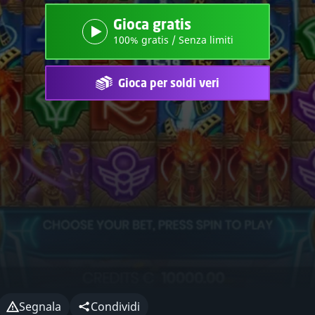
Gioca gratis
100% gratis / Senza limiti
Gioca per soldi veri
Segnala
Condividi