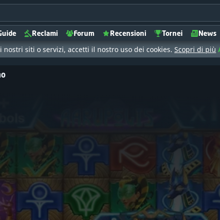
Guide
Reclami
Forum
Recensioni
Tornei
News
 nostri siti o servizi, accetti il nostro uso dei cookies.
Scopri di più
mo