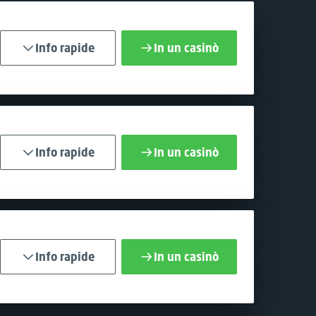
Info rapide
In un casinò
Info rapide
In un casinò
Info rapide
In un casinò