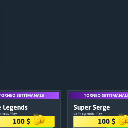
TORNEO SETTIMANALE
TORNEO SETTIMANAL
TORNEO SETTIMANALE
TORNEO SETTIMANAL
PREMI
PREMI
e Legends
Super Serge
:
08
:
23
05
:
08
:
23
100 $
100 $
gmatic Play
da Pragmatic Play
100 $
100 $
1
50 $