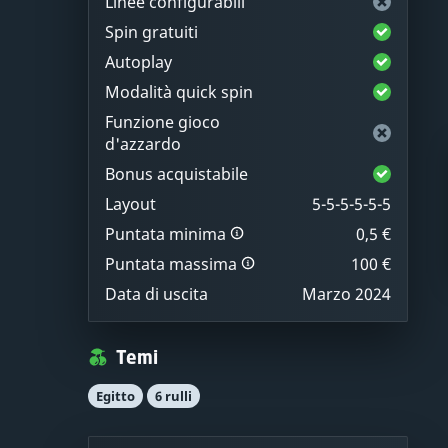
Linee configurabili
Spin gratuiti
Autoplay
Modalità quick spin
Funzione gioco
d'azzardo
Bonus acquistabile
Layout
5-5-5-5-5-5
Puntata minima
0,5 €
Puntata massima
100 €
Data di uscita
Marzo 2024
Temi
Egitto
6 rulli