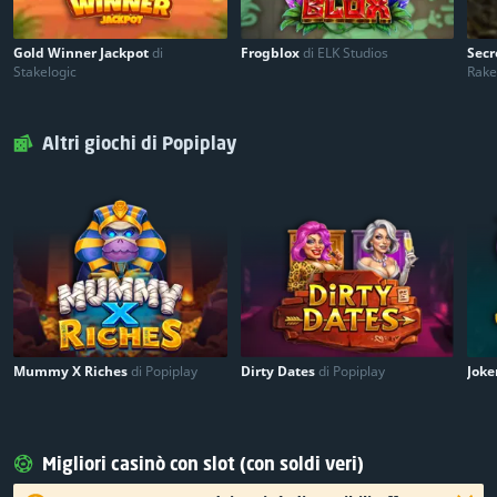
Gold Winner Jackpot
di
Frogblox
di ELK Studios
Secr
Stakelogic
Rak
Altri giochi di Popiplay
Mummy X Riches
di Popiplay
Dirty Dates
di Popiplay
Joke
Migliori casinò con slot (con soldi veri)