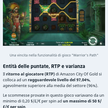
Una vincita nella funzionalità di gioco "Warrior's Path"
Entità delle puntate, RTP e varianza
Il
ritorno al giocatore (RTP)
di Amazon City Of Gold si
colloca ad un
ragguardevole livello del 97,04%
,
agevolmente superiore alla media del settore (96%).
Le scommesse provate in questo gioco variavano da un
minimo di 0,20 $/£/€ per spin ad
un massimo di 50 $/
£/€ per spin
.