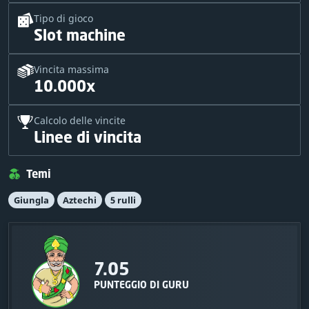
Tipo di gioco
Slot machine
Vincita massima
10.000x
Calcolo delle vincite
Linee di vincita
Temi
Giungla
Aztechi
5 rulli
7.05
PUNTEGGIO DI GURU