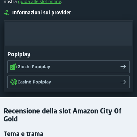
nostra
guida alle slot online
.
Informazioni sul provider
Popiplay
Giochi Popiplay
Casinò Popiplay
Recensione della slot Amazon City Of
Gold
Tema e trama