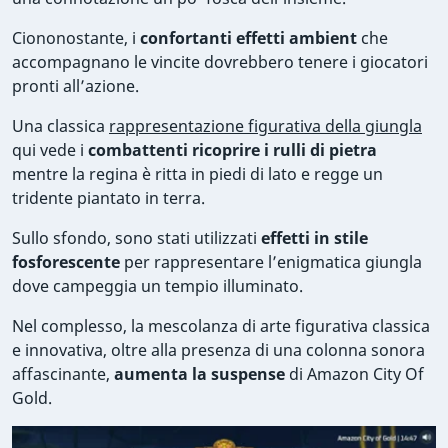
Ciononostante, i
confortanti effetti ambient
che
accompagnano le vincite dovrebbero tenere i giocatori
pronti all’azione.
Una classica
rappresentazione figurativa della giungla
qui vede i
combattenti ricoprire i rulli di pietra
mentre la regina è ritta in piedi di lato e regge un
tridente piantato in terra.
Sullo sfondo, sono stati utilizzati
effetti in stile
fosforescente
per rappresentare l’enigmatica giungla
dove campeggia un tempio illuminato.
Nel complesso, la mescolanza di arte figurativa classica
e innovativa, oltre alla presenza di una colonna sonora
affascinante,
aumenta la suspense
di Amazon City Of
Gold.