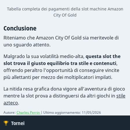
Tabella completa dei pagamenti della slot machine Amazon
City Of Gold
Conclusione
Riteniamo che Amazon City Of Gold sia meritevole di
uno sguardo attento.
Malgrado la sua volatilità medio-alta,
questa slot the
slot trova il giusto equilibrio tra stile e contenuti
,
offrendo peraltro l’opportunità di conseguire vincite
più allettanti per mezzo dei moltiplicatori impilati.
La nitida resa grafica dona vigore all’avventura di gioco
mentre la slot prova a distinguersi da altri giochi in
stile
azteco
.
Autore:
Charles Perrin
| Ultimo aggiornamento: 11/05/2026
Tornei