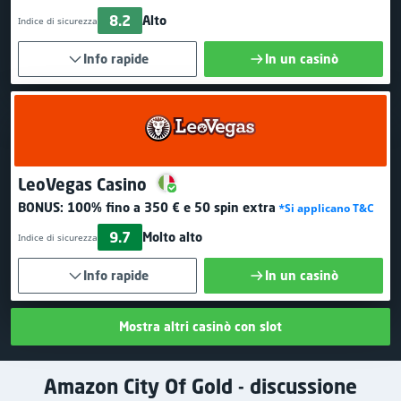
8.2
Alto
Indice di sicurezza
Info rapide
In un casinò
LeoVegas Casino
BONUS:
100% fino a 350 €
e 50 spin extra
*Si applicano T&C
9.7
Molto alto
Indice di sicurezza
Info rapide
In un casinò
Mostra altri casinò con slot
Amazon City Of Gold - discussione