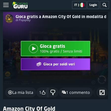
IT
|
Login
Gioca gratis a Amazon City Of Gold in modalità de
di Popiplay
Gioca gratis
100% gratis / Senza limiti
Gioca per soldi veri
La mia lista
1
1 commento
Cond
Amazon City Of Gold