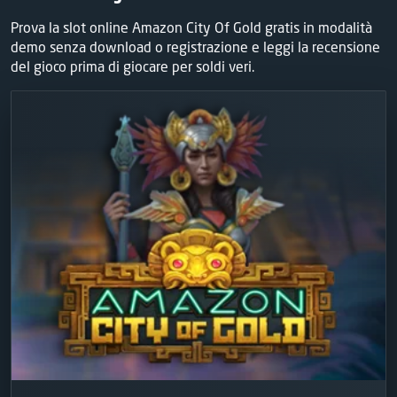
Prova la slot online Amazon City Of Gold gratis in modalità
demo senza download o registrazione e leggi la recensione
del gioco prima di giocare per soldi veri.