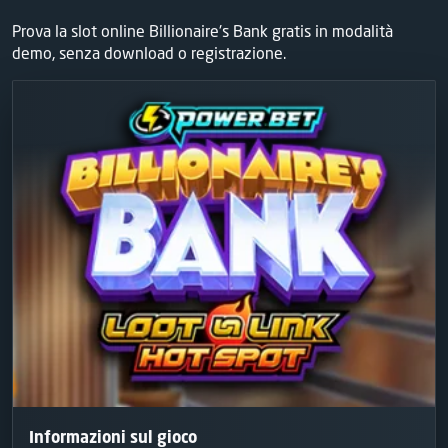
Prova la slot online Billionaire's Bank gratis in modalità
demo, senza download o registrazione.
Informazioni sul gioco