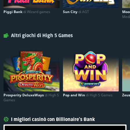
Piggi Bank
di Wizard games
Sun City
di AGT
Moo
Medi
Altri giochi di High 5 Games
Prosperity DeluxeWays
di High 5
Pop and Win
di High 5 Games
Zeus
Games
I migliori casinò con Billionaire's Bank