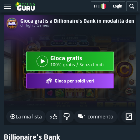
IT
|
Login
Gioca gratis a Billionaire's Bank in modalità demo
di High 5 Games
Gioca gratis
100% gratis / Senza limiti
Gioca per soldi veri
La mia lista
5
1 commento
Cond
Billionaire's Bank