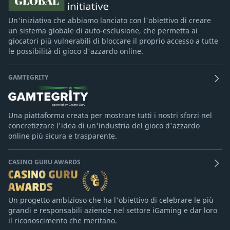
Un'iniziativa che abbiamo lanciato con l'obiettivo di creare
un sistema globale di auto-esclusione, che permetta ai
giocatori più vulnerabili di bloccare il proprio accesso a tutte
le possibilità di gioco d'azzardo online.
GAMTEGRITY
Una piattaforma creata per mostrare tutti i nostri sforzi nel
concretizzare l'idea di un'industria del gioco d'azzardo
online più sicura e trasparente.
CASINO GURU AWARDS
Un progetto ambizioso che ha l'obiettivo di celebrare le più
grandi e responsabili aziende nel settore iGaming e dar loro
il riconoscimento che meritano.