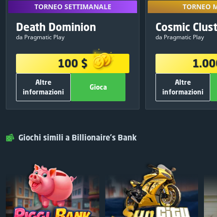
TORNEO SETTIMANALE
TORNEO M
TORNEO SETTIMANALE
TORNEO M
PREMI
PRE
Death Dominion
Cosmic Clus
00
:
06
:
52
25
:
06
:
52
100 $
1.00
da Pragmatic Play
da Pragmatic Play
50 $
1
380 $
30 $
2
250 $
100 $
1.00
20 $
3
120 $
Altre
Altre
75 $
ALTRE INFORMAZIONI
Gioca
ALTRE INFO
informazioni
informazioni
50 $
250
Totale spin gratuiti:
750
Tot
Gioca
Chiudi
Gioca
25 $
Pragmatic Play
Creatori:
Pragmatic Play
25 $
GRATIS
Partecipazione:
GRATIS
25 $
Giochi simili a Billionaire's Bank
25 $
25 $