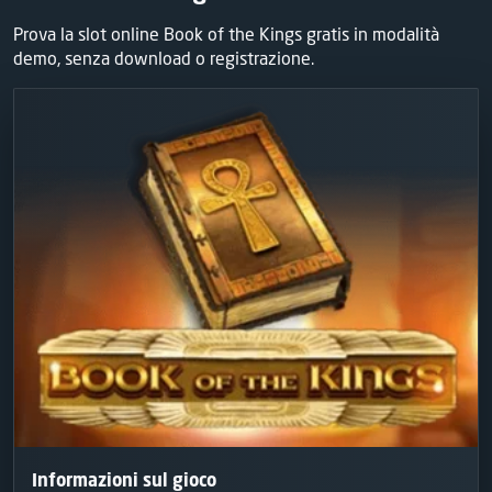
Prova la slot online Book of the Kings gratis in modalità
demo, senza download o registrazione.
Informazioni sul gioco