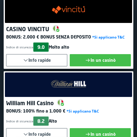
CASINO VINCITU
BONUS:
2.000 € BONUS SENZA DEPOSITO
*Si applicano T&C
9.0
Molto alto
Indice di sicurezza
Info rapide
In un casinò
William Hill Casino
BONUS:
100% fino a 1.000 €
*Si applicano T&C
8.2
Alto
Indice di sicurezza
Info rapide
In un casinò