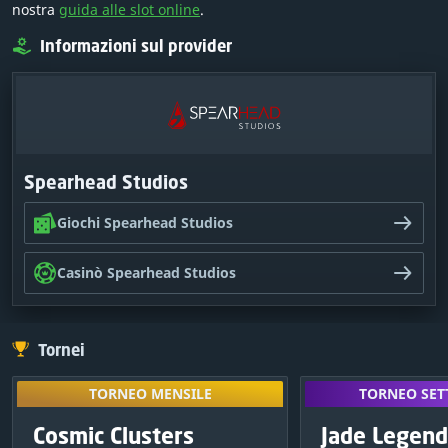
nostra
guida alle slot online
.
Informazioni sul provider
Spearhead Studios
Giochi Spearhead Studios
Casinò Spearhead Studios
Tornei
TORNEO MENSILE
TORNEO SET
TORNEO MENSILE
TORNEO SET
PREMI
PRE
Cosmic Clusters
Jade Legend
23
:
14
:
49
02
:
14
:
49