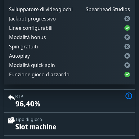
Sviluppatore di videogiochi
Spearhead Studios
Jackpot progressivo
Linee configurabili
Modalità bonus
Spin gratuiti
Autoplay
Modalità quick spin
Funzione gioco d'azzardo
RTP
96,40%
Tipo di gioco
Slot machine