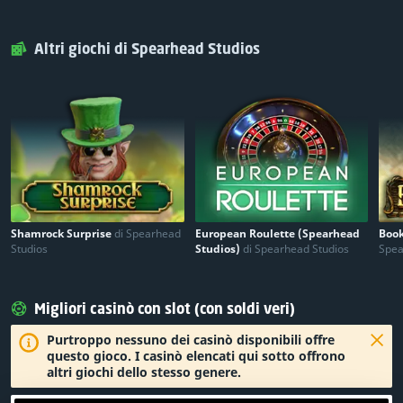
Altri giochi di Spearhead Studios
Shamrock Surprise
di Spearhead
European Roulette (Spearhead
Book
Studios
Studios)
di Spearhead Studios
Spea
Migliori casinò con slot (con soldi veri)
Purtroppo nessuno dei casinò disponibili offre
questo gioco. I casinò elencati qui sotto offrono
altri giochi dello stesso genere.