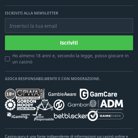
ISCRIVITI ALLA NEWSLETTER
Inserisci la tua email
Iscriviti
Ho almeno 18 anni e, secondo la legge, posso giocare in
un casinò
GIOCA RESPONSABILMENTE E CON MODERAZIONE.
Casino.guru è una fonte indipendente di informazioni sui casinò online e