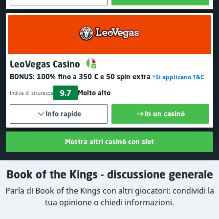
LeoVegas Casino
BONUS:
100% fino a 350 €
e 50 spin extra
*Si applicano T&C
9.7
Molto alto
Indice di sicurezza
Info rapide
In un casinò
Mostra altri casinò con slot
Book of the Kings - discussione generale
Parla di Book of the Kings con altri giocatori: condividi la
tua opinione o chiedi informazioni.