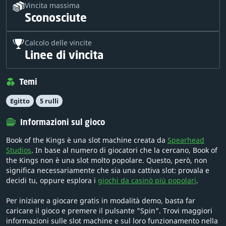
Vincita massima
Sconosciute
Calcolo delle vincite
Linee di vincita
Temi
Egitto
5 rulli
Informazioni sul gioco
Book of the Kings è una slot machine creata da
Spearhead
Studios
. In base al numero di giocatori che la cercano, Book of
the Kings non è una slot molto popolare. Questo, però, non
significa necessariamente che sia una cattiva slot: provala e
decidi tu, oppure esplora i
giochi da casinò più popolari
.
Per iniziare a giocare gratis in modalità demo, basta far
caricare il gioco e premere il pulsante "Spin". Trovi maggiori
informazioni sulle slot machine e sul loro funzionamento nella