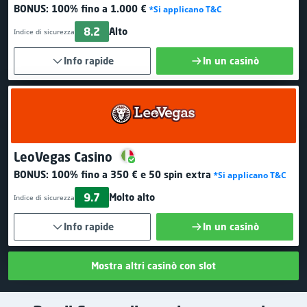
BONUS:
100% fino a 1.000 €
*Si applicano T&C
8.2
Alto
Indice di sicurezza
Info rapide
In un casinò
LeoVegas Casino
BONUS:
100% fino a 350 €
e 50 spin extra
*Si applicano T&C
9.7
Molto alto
Indice di sicurezza
Info rapide
In un casinò
Mostra altri casinò con slot