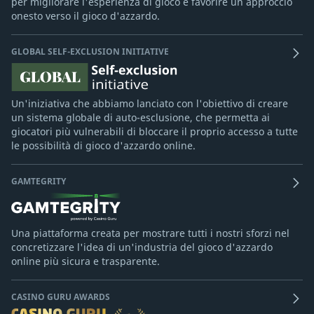
per migliorare l'esperienza di gioco e favorire un approccio
onesto verso il gioco d'azzardo.
GLOBAL SELF-EXCLUSION INITIATIVE
Un'iniziativa che abbiamo lanciato con l'obiettivo di creare
un sistema globale di auto-esclusione, che permetta ai
giocatori più vulnerabili di bloccare il proprio accesso a tutte
le possibilità di gioco d'azzardo online.
GAMTEGRITY
Una piattaforma creata per mostrare tutti i nostri sforzi nel
concretizzare l'idea di un'industria del gioco d'azzardo
online più sicura e trasparente.
CASINO GURU AWARDS