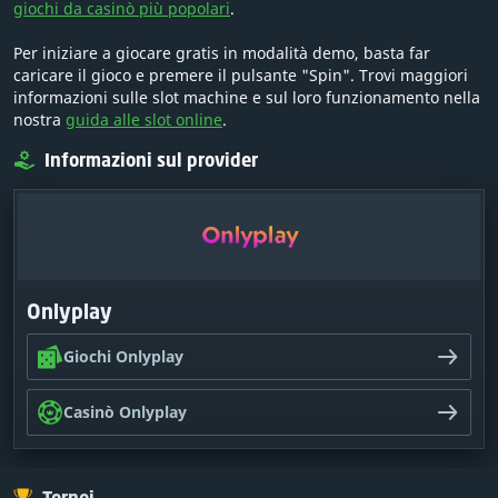
giochi da casinò più popolari
.
Per iniziare a giocare gratis in modalità demo, basta far
caricare il gioco e premere il pulsante "Spin". Trovi maggiori
informazioni sulle slot machine e sul loro funzionamento nella
nostra
guida alle slot online
.
Informazioni sul provider
Onlyplay
Giochi Onlyplay
Casinò Onlyplay