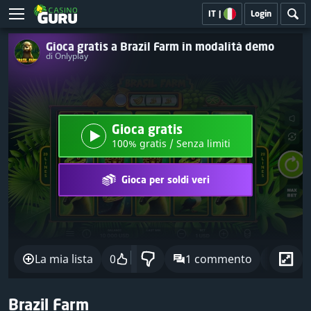
IT
|
Login
Gioca gratis a Brazil Farm in modalità demo
di Onlyplay
Gioca gratis
100% gratis / Senza limiti
Gioca per soldi veri
La mia lista
0
1 commento
Cond
Brazil Farm