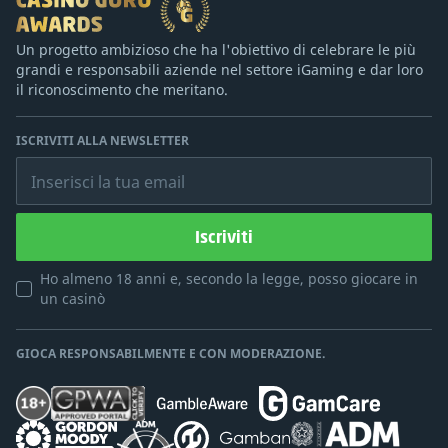
Un progetto ambizioso che ha l'obiettivo di celebrare le più
grandi e responsabili aziende nel settore iGaming e dar loro
il riconoscimento che meritano.
ISCRIVITI ALLA NEWSLETTER
Inserisci la tua email
Iscriviti
Ho almeno 18 anni e, secondo la legge, posso giocare in
un casinò
GIOCA RESPONSABILMENTE E CON MODERAZIONE.