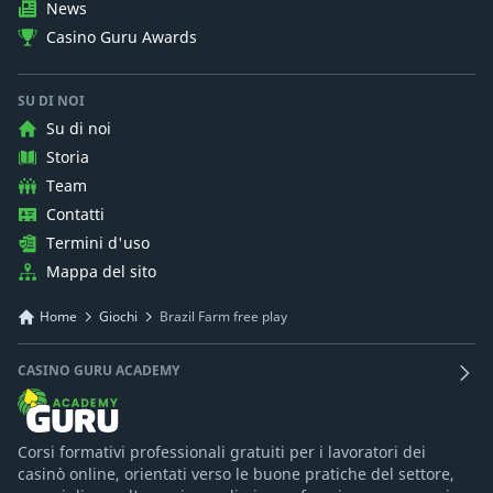
News
Casino Guru Awards
SU DI NOI
Su di noi
Storia
Team
Contatti
Termini d'uso
Mappa del sito
Home
Giochi
Brazil Farm free play
CASINO GURU ACADEMY
Corsi formativi professionali gratuiti per i lavoratori dei
casinò online, orientati verso le buone pratiche del settore,