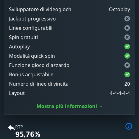
Sviluppatore di videogiochi
Octoplay
Jackpot progressivo
Linee configurabili
Spin gratuiti
Autoplay
Modalità quick spin
Funzione gioco d'azzardo
Bonus acquistabile
Numero di linee di vincita
20
Layout
4-4-4-4-4
Mostra più informazioni
RTP
95,76%