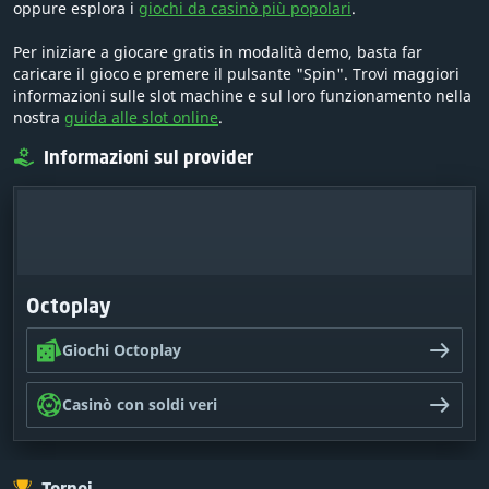
oppure esplora i
giochi da casinò più popolari
.
Per iniziare a giocare gratis in modalità demo, basta far
caricare il gioco e premere il pulsante "Spin". Trovi maggiori
informazioni sulle slot machine e sul loro funzionamento nella
nostra
guida alle slot online
.
Informazioni sul provider
Octoplay
Giochi Octoplay
Casinò con soldi veri