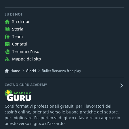
SU DI NOI
Su di noi
Storia
Team
Contatti
Termini d'uso
Mappa del sito
Home
Giochi
Bullet Bonanza free play
CASINO GURU ACADEMY
Corsi formativi professionali gratuiti per i lavoratori dei
casinò online, orientati verso le buone pratiche del settore,
per migliorare l'esperienza di gioco e favorire un approccio
onesto verso il gioco d'azzardo.