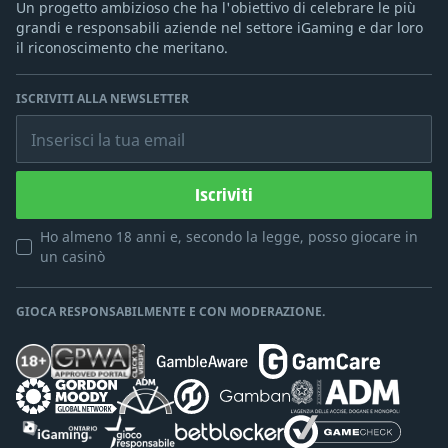
Un progetto ambizioso che ha l'obiettivo di celebrare le più
grandi e responsabili aziende nel settore iGaming e dar loro
il riconoscimento che meritano.
ISCRIVITI ALLA NEWSLETTER
Inserisci la tua email
Iscriviti
Ho almeno 18 anni e, secondo la legge, posso giocare in
un casinò
GIOCA RESPONSABILMENTE E CON MODERAZIONE.