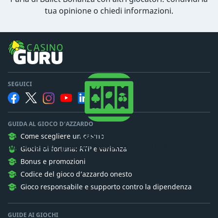
tua opinione o chiedi informazioni.
SEGUICI
GUIDA AL GIOCO D'AZZARDO
Casino Guru
Come scegliere un casinò
Vogliamo che i giocatori comprendano il gioco d'azzardo.
Giochi di fortuna: RTP e varianza
Bonus e promozioni
Codice del gioco d’azzardo onesto
Gioco responsabile e supporto contro la dipendenza
GUIDE AI GIOCHI