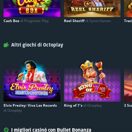
Cash Box
di Pragmatic Play
Reel Sheriff
di Synot Games
Trac
Altri giochi di Octoplay
Elvis Presley: Viva Las Records
King of 7's
di Octoplay
3 Sc
di Octoplay
I migliori casinò con Bullet Bonanza