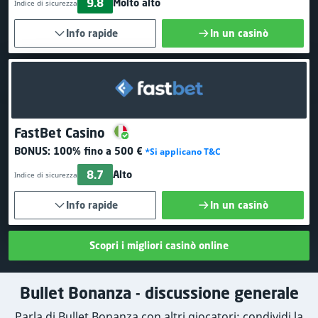
9.8
Molto alto
Indice di sicurezza
Info rapide
In un casinò
FastBet Casino
BONUS:
100% fino a 500 €
*Si applicano T&C
8.7
Alto
Indice di sicurezza
Info rapide
In un casinò
Scopri i migliori casinò online
Bullet Bonanza - discussione generale
Parla di Bullet Bonanza con altri giocatori: condividi la