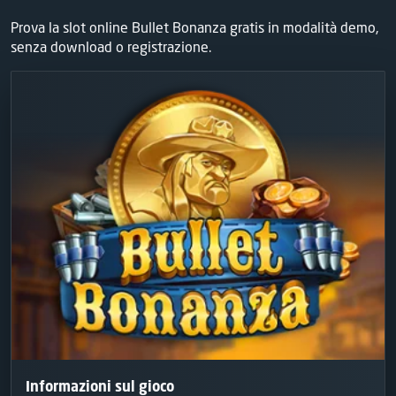
Prova la slot online Bullet Bonanza gratis in modalità demo,
senza download o registrazione.
Informazioni sul gioco